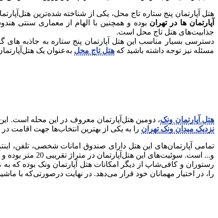
هتل‌ آپارتمان پنج ستاره تاج محل، یکی از شناخته شده‌ترین هتل‌آپارتمان‌ها در مرکز شهر تهران است. این 
آپارتمان‌ ها در تهران
بوده و همچنین با الهام از معماری سنتی هندو
جذابیت‌های هتل تاج‌ محل است.
دسترسی بسیار مناسب این هتل‌ آپارتمان پنج‌ ستاره به جاذبه‌ های گر
مسئله نیز توجه داشته باشید که
هتل تاج‌ محل
به‌عنوان یک هتل‌آپارتما
هتل‌ آپارتمان ونک
، دومین هتل‌آپارتمان معروف در این محله است. این هتل‌آپارتمان از سال 1397 و با 21 سوئیت و آپارتمان تأسیس شد. تنوع بالای آپا
نزدیک میدان ونک تهران
را به یکی از بهترین انتخاب‌ها جهت اقامت در
تمامی آپارتمان‌های این هتل دارای صندوق امانات شخصی، تلفن، اینت
و... است. سوئیت‌های این هتل‌آپارتمان در متراژ تقریبی 20 متر بوده و آپارتمان‌های این هتل نیز، حدود 35 مترمربع هستند.
رستوران و کافی‌شاپ از دیگر امکانات هتل‌ آپارتمان ونک بوده که به 
را، در اختیار مهمانان خود قرار می‌دهد. در نهایت درصورتی‌که با ماش