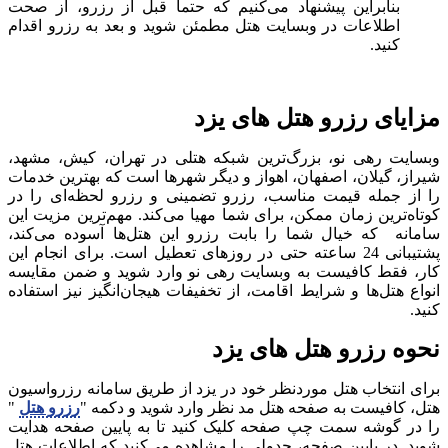
بنابراین پیشنهاد می‌کنیم که حتماً قبل از رزرو، از صحت
اطلاعات در وبسایت هتل مطمئن شوید و بعد به رزرو اقدام
کنید.
مزایای رزرو هتل های یزد
وبسایت رهی نو، بزرگ‌‌ترین شبکه هتلی در تهران، کیش، مشهد،
شیراز، گیلان، اصفهان، اهواز و دیگر شهرها است که بهترین خدمات
را از جمله قیمت مناسب، رزرو تضمینی و رزرو لحظه‌ای را در
کوتاه‌ترین زمان ممکن، برای شما مهیا می‌کند. مهم‌ترین مزیت این
سامانه که خیال شما را بابت رزرو این هتل‌ها آسوده می‌کند،
پشتیبانی 24 ساعته حتی در روزهای تعطیل است. برای انجام این
کار، فقط کافیست به وبسایت رهی نو وارد شوید و ضمن مقایسه
انواع هتل‌ها و شرایط اقامت، از تخفیفات هیجان‌انگیز نیز استفاده
کنید.
نحوه رزرو هتل‌ های یزد
برای انتخاب هتل‌ موردنظر خود در یزد از طریق سامانه رزرواسیون
هتل، کافیست به صفحه هتل مد‌ نظر وارد شوید و دکمه "
رزرو هتل
"
را در گوشه سمت چپ صفحه کلیک کنید تا به پایین صفحه هدایت
شوید. در پایین صفحه، جدولی را مشاهده می‌کنید که اطلاعات هتل