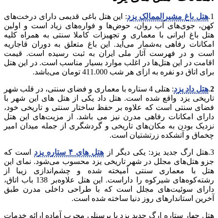
1.
هتل باغ مشیرالممالک یزد
: این هتل باغی قدیمی دارای درخت‌های
کهن، جوی‌های آب روان، حوض‌ها و فواره‌های زیاد است و اولین
هتل باغ ایرانی با معماری و تجهیزات کاملا سنتی به همراه کلیه
امکانات رفاهی به‌شمار می‌آید. این باغ متعلق به دوران قاجاریه
است و در فهرست آثار ملی ایران به ثبت رسیده است. قیمت
اقامت در این هتل‌ها در اغلب موارد بسیار مناسب است. در این هتل
برای اتاق دو نفره به ازای هر شب 411.000 تومان می‌باشد.
2
.
هتل داد یزد
: هتلی 4 ستاره با معماری و فضای سنتی، در قلب شهر
تاریخی یزد واقع شده است. هتل داد یکی از هتل های این شهر با
فضای سنتی است که علاوه بر حفظ ساختار سنتی و تاریخی خود،
دارای امکانات رفاهی مدرن نیز می باشد. از مزیت‌های این هتل
نزدیک بودن به مکان‌های تاریخی و گردشگری از جمله میدان امیر
چخماق و آتشکده زرتشتیان است.
3.هتل ارگ جدید یزد: یکی دیگر از
هتل های ۴ ستاره یزد
است که
جزو هتل‌های مجلل در شهر تاریخی یزد محسوب می‌شود. نمای این
هتل با معماری سنتی آمیخته شده و چشم‌اندازی زیبا از
رشته‌کوه‌های شیرکوه را داراست. این هتل علاوه‌بر 138 باب اتاق،
دارای سوئیت‌های مجلل است که با طراحی داخلی مدرن طبق
آخرین استاندارهای روز دنیا ساخته شده است.
هتل چهار ستاره ارگ جدید یزد با پرسنلی مجرب آماده ارائه خدمات