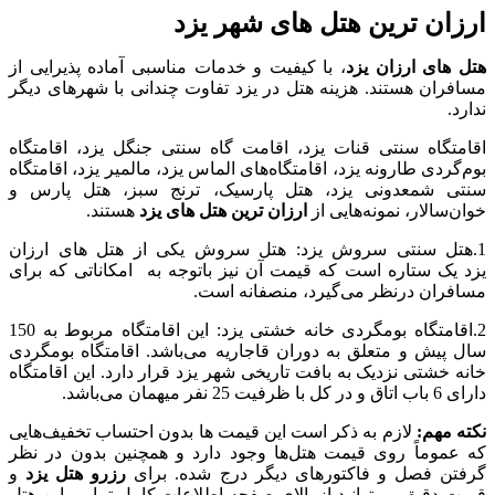
ارزان ترین هتل های شهر یزد
هتل‌ های ارزان یزد
، با کیفیت و خدمات مناسبی آماده پذیرایی از
مسافران هستند. هزینه هتل در یزد تفاوت چندانی با شهرهای دیگر
ندارد.
اقامتگاه سنتی قنات یزد، اقامت گاه سنتی جنگل یزد، اقامتگاه
بوم‌گردی طارونه یزد، اقامتگاه‌های الماس یزد، مالمیر یزد، اقامتگاه
سنتی شمعدونی یزد، هتل پارسیک، ترنج سبز، هتل پارس و
خوان‌سالار، نمونه‌هایی از
ارزان ترین هتل های یزد
هستند.
1.هتل سنتی سروش یزد: هتل سروش یکی از هتل های ارزان
یزد یک ستاره است که قیمت آن نیز باتوجه به امکاناتی که برای
مسافران درنظر می‌گیرد، منصفانه است.
2.اقامتگاه بومگردی خانه خشتی یزد: این اقامتگاه مربوط به 150
سال پیش و متعلق به دوران قاجاریه می‌باشد. اقامتگاه بومگردی
خانه خشتی نزدیک به بافت تاریخی شهر یزد قرار دارد. این اقامتگاه
دارای 6 باب اتاق و در کل با ظرفیت 25 نفر میهمان می‌باشد.
نکته مهم:
لازم به ذکر است این قیمت ها بدون احتساب تخفیف‌هایی
که عموماً روی قیمت هتل‌ها وجود دارد و همچنین بدون در نظر
گرفتن فصل و فاکتورهای دیگر درج شده. برای
رزرو هتل یزد
و
قیمت دقیق می‌توانید از بالای صفحه اطلاعات کامل تمامی این هتل