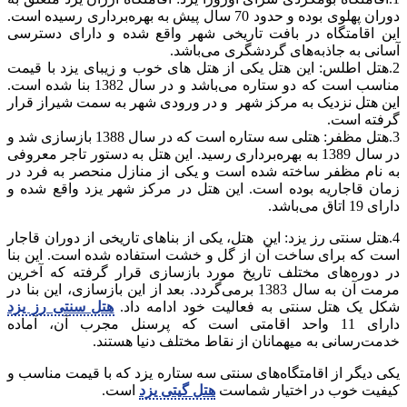
دوران پهلوی بوده و حدود 70 سال پیش به بهره‌برداری رسیده است.
این اقامتگاه در بافت تاریخی شهر واقع شده و دارای دسترسی
آسانی به جاذبه‌های گردشگری می‌باشد.
2.هتل اطلس: این هتل یکی از هتل های خوب و زیبای یزد با قیمت
مناسب است که دو ستاره می‌باشد و در سال 1382 بنا شده است.
این هتل نزدیک به مرکز شهر و در ورودی شهر به سمت شیراز قرار
گرفته است.
3.هتل مظفر: هتلی سه ستاره است که در سال 1388 بازسازی شد و
در سال 1389 به بهره‌برداری رسید. این هتل به دستور تاجر معروفی
به نام مظفر ساخته شده است و یکی از منازل منحصر به فرد در
زمان قاجاریه بوده است. این هتل در مرکز شهر یزد واقع شده و
دارای 19 اتاق می‌باشد.
4.هتل سنتی رز یزد: این هتل، یکی از بناهای تاریخی از دوران قاجار
است که برای ساخت آن از گل و خشت استفاده شده است. این بنا
در دوره‌های مختلف تاریخ مورد بازسازی قرار گرفته که آخرین
مرمت آن به سال 1383 برمی‌گردد. بعد از این بازسازی، این بنا در
شکل یک هتل سنتی به فعالیت خود ادامه داد.
هتل سنتی رز یزد
دارای 11 واحد اقامتی است که پرسنل مجرب آن، آماده
خدمت‌رسانی به میهمانان از نقاط مختلف دنیا هستند.
یکی دیگر از اقامتگاه‌های سنتی سه ستاره یزد که با قیمت مناسب و
کیفیت خوب در اختیار شماست
هتل گیتی یزد
است.