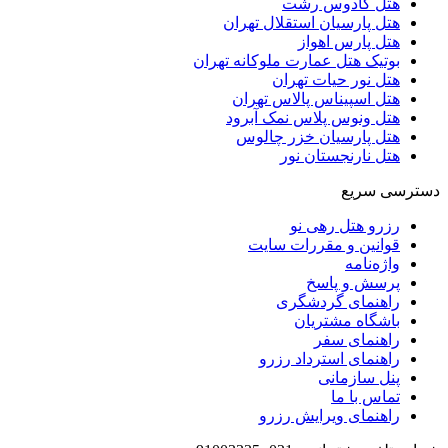
هتل کادوس رشت
هتل پارسیان استقلال تهران
هتل پارس اهواز
بوتیک هتل عمارت ملوکانه تهران
هتل نور حیات تهران
هتل اسپیناس پالاس تهران
هتل ونوس پلاس نمک آبرود
هتل پارسیان خزر چالوس
هتل نارنجستان نور
دسترسی سریع
رزرو هتل رهی نو
قوانین و مقررات سایت
واژه‌نامه
پرسش و پاسخ
راهنمای گردشگری
باشگاه مشتریان
راهنمای سفر
راهنمای استرداد رزرو
پنل سازمانی
تماس با ما
راهنمای ویرایش رزرو