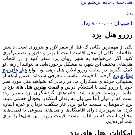
هتل سنتی جاده ابریشم یزد
یزد
1 شب از:
۸,۰۰۰,۰۰۰
ریال
رزرو هتل یزد
یکی از مهم‌ترین نکاتی که قبل از سفر لازم و ضروری است، داشتن
اطلاعات کافی از محل اقامت است تا بهتر و دقیق‌تر تصمیم‌گیری
کنید. اگر می‌خواهید به شهر زیبای یزد سفر کنید و در انتخاب
هتل‌های مختلف این شهر، به مشکل برخورده‌اید، می‌توانید از رهی نو
کمک بگیرید. در سایت رزرو آنلاین هتل رهی نو، انواع
هتل های پنج
ستاره یزد
گرفته تا قیمت مناسب، معرفی شده‌اند. ضمن اینکه از
پشتیبانی حرفه‌ای همکاران ما، در زمانی‌که بخواهید هتل ‌مورد نظر
خود را رزرو کنید یا استعلام آدرس و
قیمت بهترین هتل های یزد
را
بدانید، بهره‌مند خواهید شد. جاذبه‌های گردشگری یزد بسیار زیاد
است که از میان آنها می‌توان به زندان اسکندر، یخچال خشتی میبد،
برج خاموشان، مسجد جامع یزد، غار شگفت یزدان و غیره اشاره
کرد. اما شهر یزد دارای اقامتگا‌ه‌ها و هتل‌های متنوعی با قیمت‌های
مختلف است که در ادامه لیست قیمت رزرو این هتل‌ها را برای
شما آورده‌ایم.
امکانات هتل های یزد