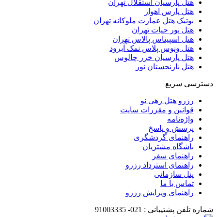
هتل پارسیان استقلال تهران
هتل پارس اهواز
بوتیک هتل عمارت ملوکانه تهران
هتل نور حیات تهران
هتل اسپیناس پالاس تهران
هتل ونوس پلاس نمک آبرود
هتل پارسیان خزر چالوس
هتل نارنجستان نور
دسترسی سریع
رزرو هتل رهی نو
قوانین و مقررات سایت
واژه‌نامه
پرسش و پاسخ
راهنمای گردشگری
باشگاه مشتریان
راهنمای سفر
راهنمای استرداد رزرو
پنل سازمانی
تماس با ما
راهنمای ویرایش رزرو
شماره تلفن پشتیبانی :
021-
91003335