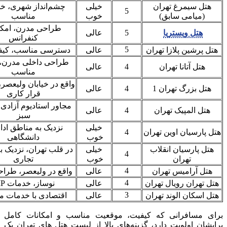
هتل سیمرغ تهران
خیلی
چشم‌انداز شهری، خ
5
(میامی سابق)
خوب
مناسب
طراحی مدرن، امکا
هتل ویستریا
5
عالی
کنفرانس
5
هتل پرشین پلازا تهران
عالی
دسترسی مناسب، کیفی
طراحی داخلی مدرن،
هتل آتانا تهران
4
عالی
مناسب
واقع در خیابان ولیعصر
هتل بزرگ تهران 1
4
عالی
قرار کاری
مجاور استادیوم آزادی
هتل المپیک تهران
4
عالی
سبز
خیلی
نزدیک به مناطق ادا
هتل پارسیان اوین تهران
4
خوب
دانشگاهی
هتل پارسیان انقلاب
خیلی
در قلب تهران، نزدیک ب
4
تهران
خوب
تجاری
4
هتل آرامیس تهران
عالی
واقع در ولیعصر، طراح
4
هتل تهران رویال تهران
عالی
نوساز، خدمات VIP
3
هتل اسکان الوند تهران
عالی
اقتصادی با خدمات 
برای مسافرانی که کیفیت، موقعیت مناسب و امکانات کامل
برایشان اولویت دارد، گزینه‌های بالا از لیست هتل های تهران یک