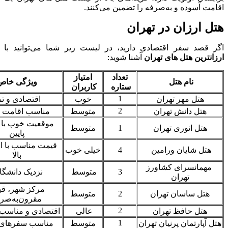
اقامت آسوده و به‌صرفه را تضمین می‌کنند.
هتل ارزان در تهران
اگر قصد سفر اقتصادی دارید، در لیست زیر شما می‌توانید با
ارزانترین هتل های تهران
آشنا شوید:
تعداد
امتیاز
نام هتل
ویژگی خاص
ستاره
کاربران
1
هتل مهر تهران
خوب
اقتصادی و تم
2
هتل دانش تهران
متوسط
مناسب اقامت ک
موقعیت خوب با 
هتل انوری تهران
1
متوسط
پایین
قیمت مناسب با ا
هتل شایان ورامین
4
خیلی خوب
بالا
مهمانسرای کشاورز
3
متوسط
نزدیک دانشگاه
تهران
مرکز شهر، ق
هتل ساسان تهران
2
متوسط
مقرون‌به‌صر
2
هتل حافظ تهران
عالی
اقتصادی و مناسب 
1
هتل آپارتمان پرنیان تهران
متوسط
مناسب سفرهای ک