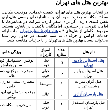
بهترین هتل های تهران
در انتخاب بهترین
هتل های تهران
، کیفیت خدمات، موقعیت مکانی،
سطح امکانات، رضایت مهمانان و استانداردهای رسمی هتل‌داری
نقش کلیدی دارند. اگر برای سفر کاری، شرکت در همایش‌ها، یا
اقامت تفریحی در جستجوی اقامتگاهی باکیفیت در پایتخت هستید،
مجموعه کاملی از هتل‌های ۴ و
هتل های ۵ ستاره تهران
آماده ارائه
خدمات لوکس و حرفه‌ای به شما هستند. در جدول زیر شما
می‌توانید لیست
بهترین هتل های تهران
را با جزئیات مقایسه کنید.
تعداد
امتیاز
نام هتل
ویژگی خاص
ستاره
کاربران
هتل اسپیناس پالاس
خیلی
لوکس، چشم‌انداز کوه
5
تهران
خوب
سالن همایش
هتل اسپیناس بلوار
خیلی
موقعیت مرکزی، دس
5
تهران
خوب
عالی
هتل گران میراث
معماری سنتی مدرن،
5
متوسط
رشیدیه تهران
خاص
موقعیت شمال تهران، ا
هتل پارسیان آزادی
5
عالی
لوکس
هتل پارسیان استقلال
خیلی
5
تاریخی، با امکانات 
تهران
خوب