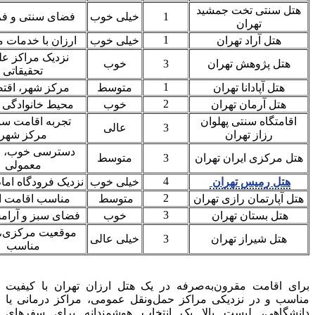
هتل سنتی تخت جمشید
1
خیلی خوب
فضای سنتی و ف
تهران
1
هتل آراد تهران
خیلی خوب
ارزان با خدمات 
نزدیک مراکز عل
هتل پژوهش تهران
3
خوب
تحقیقاتی
1
هتل آپادانا تهران
متوسط
مرکز شهر، اقت
2
هتل آرمان تهران
خوب
محیط خانوادگی و
اقامتگاه سنتی پهلوان
تجربه اقامت سن
3
عالی
رزاز تهران
مرکز شهر
دسترسی خوب، خ
هتل مرکزی ایران تهران
3
متوسط
معمولی
4
هتل رمیس تهران
خیلی خوب
نزدیک فرودگاه اما
2
هتل آپارتمان رازی تهران
متوسط
مناسب اقامت ا
3
هتل بستان تهران
خوب
فضای سبز و آرا
موقعیت مرکزی،
هتل شیراز تهران
3
خیلی عالی
مناسب
برای اقامت مقرون‌به‌صرفه در یک هتل ارزان تهران با کیفیت
مناسب و در نزدیکی مراکز حمل‌ونقل عمومی، مراکز درمانی یا
دانشگاهی، لیست بالا یک انتخاب هوشمندانه برای سفرهای