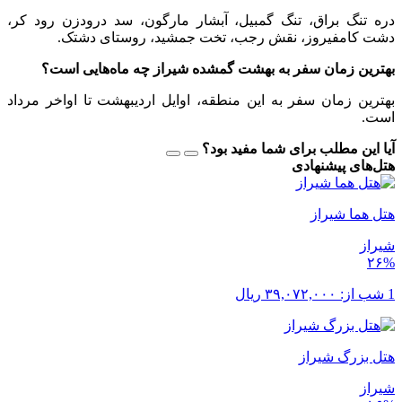
دره تنگ براق، تنگ گمبیل، آبشار مارگون، سد درودزن رود کر،
دشت کامفیروز، نقش رجب، تخت جمشید، روستای دشتک.
بهترین زمان سفر به بهشت گمشده شیراز چه ماه‌هایی است؟
بهترین زمان سفر به این منطقه، اوایل اردیبهشت تا اواخر مرداد
است.
آیا این مطلب برای شما مفید بود؟
هتل‌های پیشنهادی
هتل هما شیراز
شیراز
۲۶%
1 شب از:
۳۹,۰۷۲,۰۰۰
ریال
هتل بزرگ شیراز
شیراز