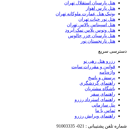
هتل پارسیان استقلال تهران
هتل پارس اهواز
بوتیک هتل عمارت ملوکانه تهران
هتل نور حیات تهران
هتل اسپیناس پالاس تهران
هتل ونوس پلاس نمک آبرود
هتل پارسیان خزر چالوس
هتل نارنجستان نور
دسترسی سریع
رزرو هتل رهی نو
قوانین و مقررات سایت
واژه‌نامه
پرسش و پاسخ
راهنمای گردشگری
باشگاه مشتریان
راهنمای سفر
راهنمای استرداد رزرو
پنل سازمانی
تماس با ما
راهنمای ویرایش رزرو
شماره تلفن پشتیبانی :
021-
91003335