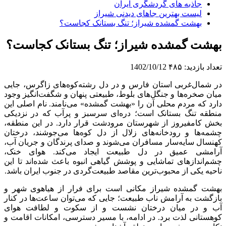
جاذبه های گردشگری ایران
لیست بهترین جاهای دیدنی شیراز
بهشت گمشده شیراز؛ تنگ بستانک کجاست؟
بهشت گمشده شیراز؛ تنگ بستانک کجاست؟
تعداد بازدید:
۴۸۵
1402/10/12
در شمال‌غربی استان فارس و در دل رشته‌کوه‌های زاگرس، جایی
میان صخره‌ها و جنگل‌های بلوط، طبیعتی پنهان و شگفت‌انگیز وجود
دارد که مردم محلی آن را «بهشت گمشده» می‌نامند. نام اصلی این
منطقه تنگ بستانک است؛ دره‌ای سرسبز و پرآب که در نزدیکی
بخش کامفیروز از شهرستان مرودشت قرار دارد. در این منطقه،
چشمه‌ها و رودخانه‌های زلال از دل کوه‌ها می‌جوشند، درختان
کهنسال سایه‌سار مسافران می‌شوند و صدای پرندگان و جریان آب،
آرامشی عمیق در دل طبیعت ایجاد می‌کند. هوای خنک،
چشم‌اندازهای تماشایی و پوشش گیاهی انبوه باعث شده‌اند تا این
ناحیه یکی از محبوب‌ترین مقاصد طبیعت‌گردی در جنوب ایران باشد.
بهشت گمشده شیراز مکانی است برای فرار از هیاهوی شهر و
بازگشت به آرامش ناب طبیعت؛ جایی که می‌توان ساعت‌ها در کنار
آب و در میان درختان نشست و از سکوت و لطافت هوای
کوهستانی لذت برد. در ادامه، با مسیر دسترسی، امکانات اقامت و