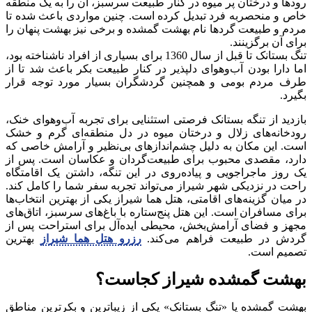
رودها و درختان پر میوه در کنار طبیعت سرسبز، آن را به یک منطقه
خاص و منحصربه فرد تبدیل کرده است. چنین مواردی باعث شده تا
مردم و طبیعت گردها نام بهشت گمشده و برخی نیز بهشت پنهان را
برای آن برگزینند.
تنگ بستانک تا قبل از سال 1360 برای بسیاری از افراد ناشناخته بود،
اما دارا بودن آب‌‌وهوای دلپذیر در کنار طبیعت بکر باعث شد تا از
طرف مردم بومی و همچنین گردشگران بسیار مورد توجه قرار
بگیرد.
بازدید از تنگه بستانک فرصتی استثنایی برای تجربه آب‌وهوای خنک،
رودخانه‌های زلال و درختان میوه در دل منطقه‌ای گرم و خشک
است. این مکان به دلیل چشم‌اندازهای بی‌نظیر و آرامش خاصی که
دارد، مقصدی محبوب برای طبیعت‌گردان و عکاسان است. پس از
یک روز ماجراجویی و پیاده‌روی در این تنگه، داشتن یک اقامتگاه
راحت در نزدیکی شهر شیراز می‌تواند تجربه سفر شما را کامل کند.
در میان گزینه‌های اقامتی، هتل هما شیراز یکی از بهترین انتخاب‌ها
برای مسافران است. این هتل پنج‌ستاره با باغ‌های سرسبز، اتاق‌های
مجهز و فضای آرامش‌بخش، محیطی ایده‌آل برای استراحت پس از
گردش در طبیعت فراهم می‌کند.
رزرو هتل هما شیراز
بهترین
تصمیم است.
بهشت گمشده شیراز کجاست؟
بهشت گمشده یا «تنگ بستانک» یکی از زیباترین و بکرترین مناطق