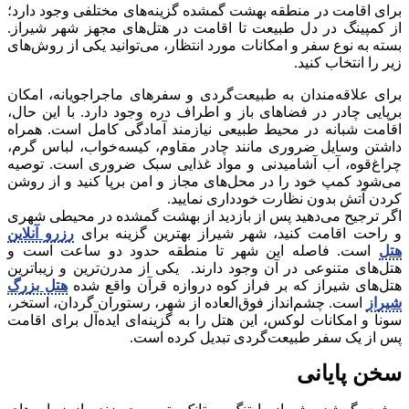
برای اقامت در منطقه بهشت گمشده گزینه‌های مختلفی وجود دارد؛
از کمپینگ در دل طبیعت تا اقامت در هتل‌های مجهز شهر شیراز.
بسته به نوع سفر و امکانات مورد انتظار، می‌توانید یکی از روش‌های
زیر را انتخاب کنید.
برای علاقه‌مندان به طبیعت‌گردی و سفرهای ماجراجویانه، امکان
برپایی چادر در فضاهای باز و اطراف دره وجود دارد. با این حال،
اقامت شبانه در محیط طبیعی نیازمند آمادگی کامل است. همراه
داشتن وسایل ضروری مانند چادر مقاوم، کیسه‌خواب، لباس گرم،
چراغ‌قوه، آب آشامیدنی و مواد غذایی سبک ضروری است. توصیه
می‌شود کمپ خود را در محل‌های مجاز و امن برپا کنید و از روشن
کردن آتش بدون نظارت خودداری نمایید.
اگر ترجیح می‌دهید پس از بازدید از بهشت گمشده در محیطی شهری
و راحت اقامت کنید، شهر شیراز بهترین گزینه برای
رزرو آنلاین
هتل
است. فاصله این شهر تا منطقه حدود دو ساعت است و
هتل‌های متنوعی در آن وجود دارند. یکی از مدرن‌ترین و زیباترین
هتل‌های شیراز که بر فراز کوه دروازه قرآن واقع شده
هتل بزرگ
شیراز
است. چشم‌انداز فوق‌العاده از شهر، رستوران گردان، استخر،
سونا و امکانات لوکس، این هتل را به گزینه‌ای ایده‌آل برای اقامت
پس از یک سفر طبیعت‌گردی تبدیل کرده است.
سخن پایانی