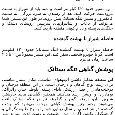
این مسیر حدود 120 کیلومتر است و شما باید از شیراز به سمت
مرودشت حرکت کنید. بعد از رسیدن به شره برزگی، به سمت
کامفیروز و سپس تنگه بستانک پیش بروید. در طول این مسیر، شما
می‌توانید از باغات و شالیزارهای سرسبز، روستای دشتک و
جنگل‌های پسته و بادام کوهی منطقه بازدید کنید.
فاصله شیراز تا بهشت گمشده
فاصله شیراز تا بهشت گمشده (تنگ بستانک) حدود ۱۲۰ کیلومتر
است.اگر با خودرو شخصی سفر کنید، این مسیر معمولاً بین ۲ تا ۲.۵
ساعت زمان می‌برد
پوشش گیاهی تنگه بستانک
این منطقه به‌دلیل داشتن آب‌وهوای مناسب، مکان بسیار مناسبی
برای رشد انواع گیاهان و درختان است. در این منطقه درختان و
درختچه‌هایی از قبیل زرشک، بادام، پسته، بلوط، چنار، زالزالک،
بومادران و آویشن رشد می‌کنند. همچنین گیاهانی مانند خارشتر،
شیرین بیان، درمنه، گون و گرامینه نیز در تنگه بستانک یافت
می‌شوند. وجود چنین پوشش گیاهی موجب می‌شود که بهشت
گمشده در هر فصلی از سال زیبایی خود را به رخ طبیعت‌گردان و
گردشگران بکشد. اگر از دیدن طبیعت و دست لذت میبرید بهتر