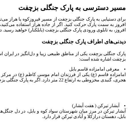
مسیر دسترسی به پارک جنگلی بزچفت
برای دستیابی به پارک جنگلی بزچفت از مسیر فیروزکوه یا هراز می‌تو
افروز، به تابلوی ورودی پارک جنگلی بزچفت (بابلکنار) خواهید رسید. د
دیدنی‌های اطراف پارک جنگلی بزچفت
پارک جنگلی بزچفت یکی از مناطق طبیعی زیبا و دل‌انگیز در ایران ا
بزچفت اشاره شده است:
• معرفی امامزاده قاسم بابل
امامزاده قاسم (ع) یکی از فرزندان امام موسی کاظم (ع) در مرکز شه
هجری، گنبدی مخزوطی به ارتفاع 22 متر دارد. اگر به پارک جنگلی بزچفت سفر می‌کنید حتما سری به این بقعه تاریخی نیز بزنید.
• آبشار تیرکن ( هفت آبشار)
آبشار تیرکن در مرز میان شهرستان سواد کوه و بابل، در دل جنگل‌ه
بابل، دهستان درازکلا و آبادی تیرکن قرار دارد.