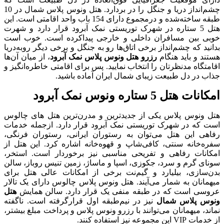
چشم‌انداز دریا و جنگل را در بردارد. هتل ونوس پلاس شمال در 10
طبقه ساخته‌شده و درمجموع دارای 154 باب واحد اقامتی است. این
هتل 5 ستاره در شهرک توریستی نمک آبرود قرار دارد و شهرت
خوبی بین مسافران داخلی و خارجی پیداکرده است. خوب است
بدانید که چشم‌انداز برخی اتاق‌ها رو به جنگل و برخی دیگر روبه‌دریا
هستند و باید هنگام
رزرو هتل ونوس پلاس نمک آبرود
، از میان آن‌ها
اقامتگاه مدنظرتان را انتخاب نمایید. پس برای اقامتی خاطره‌انگیز و
جذاب در دل طبیعت زیبای شمال ایران آماده باشید.
امکانات هتل 5 ستاره ونوس نمک آبرود
هتل ونوس پلاس یکی از جدیدترین و مدرن‌ترین هتل‌ های چالوس
است که در شهرک توریستی نمک آبرود قرار دارد. ازجمله خدمات
رفاهی این هتل می‌توان به رستوران ایرانی، رستوران فرنگی،
سفره‌خانه سنتی، کافی‌شاپ و قهوه‌خانه اشاره کرد. این هتل از
امکانات رفاهی و تفریحی مناسبی نیز برخوردار است. استخر،
سونای گرم و سرد، جکوزی، اسپا و ماساژ، زمین تنیس روباز، سالن
بدن‌سازی، بیلیارد و گیم‌نت برخی از امکانات عالی هتل برای
میهمانان به شمار می‌آیند. هتل ونوس پلاس چالوس دارای یک تالار
عروسی است که در طبقه منفی یک قرار دارد. سالن همایش
هتل
ونوس پلاس شمال
نیز در نیم‌طبقه اول قرارگرفته است. ناگفته
نماند، میهمانان می‌توانند با رزرو ونوس پلاس و پرداخت مبلغ بیشتر،
از خدمات VIP این مجموعه نیز استفاده کنند.