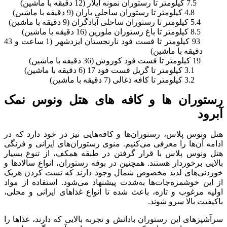
7.5 کیلومتر تا رستوران نمونه آیلار (12 دقیقه با ماشین)
4.8 کیلومتر تا رستوران ساحلی باران (9 دقیقه با ماشین)
5.4 کیلومتر تا رستوران ساحلی آبادگران (9 دقیقه با ماشین)
8.5 کیلومتر تا باغ رستوران ملورین (16 دقیقه با ماشین)
93 کیلومتر تا فست فود نارنجستان ایزدشهر (1 ساعت و 43
دقیقه با ماشین)
19 کیلومتر تا فست فود کوروش (36 دقیقه با ماشین)
3.1 کیلومتر تا گریل فست فود 17 (6 دقیقه با ماشین)
3.2 کیلومتر تا کافه ذغالی (7 دقیقه با ماشین)
رستوران ها و کافه های هتل ونوس نمک
آبرود
هتل ونوس پلاس، رستوران‌ها و کافه‌هایی نیز در خود دارد که در
ادامه آن‌ها را معرفی می‌کنیم. منوی رستوران‎‌های ایرانی و فرنگی
هتل ونوس پلاس با قرار گرفتن در طبقه همکف، از تنوع بسیار
بالایی برخوردار هستند. همچنین در بوفه‌ رستوران، ‏انواع سالادها و
خوردنی‌های لذیذ مخصوص شمال وجود دارند که تست کردن هریک
از این خوشمزه‌جات‌ها به‌شدت پیشنهاد می‌شود. استفاده از مواد
اولیه مرغوب و تازه، باعث شده تا انواع غذاهای ایرانی و محلی،
باکیفیت بالا سرو شوند.
سرآشپزهای این رستوران بادانش و تجربه بالایی که دارند، غذاها را