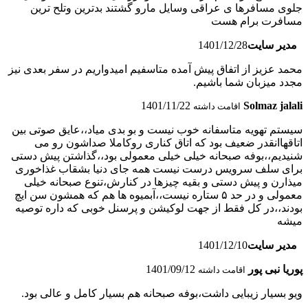
جلوی مسافرها ی عراقی وسایل مارو گشتند بدترین وتلح ترین
مسافرت برام هست
مدیر سایت
1401/12/28
محمد عزیز از اتفاق پیش آمده متاسفیم امیدواریم در سفر بعدی نیز
مجدد میزبان شما باشیم.
1401/11/22
Solmaz jalali
اقامت داشته
سیستم تهویه متاسفانه خوب نیست و بو بدی میاد،،عایق صوتی بین
اتاقهاانقدر ضعیف بود که اتاق کناری رو‌کاملا صداشون رو می
شنیدیم،،بوفه صبحانه خیلی خیلی معمولی بود،،گذاشتن پیش دستی
برای سلف سرویس درست نیست همه جای دنیا بشقاب غذاخوری
میذارن و پیش دستی و بقیه چیزها در کنارش،تنوع صبحانه خیلی
معمولی و در حد ۵ ستاره نیست،،آبمیوه ها هم که همشون سن ایچ
بودند،،در کل فقط از جهت لوکیشن و پرسنل خوبی که داره توصیه
میشه
مدیر سایت
1401/12/10
پوریا نبی پور
1401/09/12
اقامت داشته
ویو بسیار زیبایی داشت،بوفه صبحانه هم بسیار کامل و عالی بود.