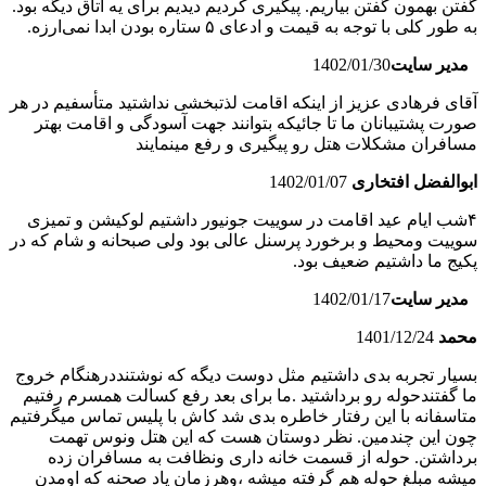
گفتن بهمون گفتن بیاریم. پیگیری کردیم دیدیم برای یه اتاق دیگه بود.
به طور کلی با توجه به قیمت و ادعای ۵ ستاره بودن ابدا نمی‌ارزه.
مدیر سایت
1402/01/30
آقای فرهادی عزیز از اینکه اقامت لذتبخشی نداشتید متأسفیم در هر
صورت پشتیبانان ما تا جائیکه بتوانند جهت آسودگی و اقامت بهتر
مسافران مشکلات هتل رو پیگیری و رفع مینمایند
ابوالفضل افتخاری
1402/01/07
۴شب ایام عید اقامت در سوییت جونیور داشتیم لوکیشن ‌و تمیزی
سوییت ومحیط و برخورد پرسنل عالی بود ولی صبحانه و شام که در
پکیج ما داشتیم ضعیف بود.
مدیر سایت
1402/01/17
محمد
1401/12/24
بسیار تجربه بدی داشتیم مثل دوست دیگه که نوشتنددرهنگام خروج
ما گفتندحوله رو برداشتید .ما برای بعد رفع کسالت همسرم رفتیم
متاسفانه با این رفتار خاطره بدی شد کاش با پلیس تماس میگرفتیم
چون این چندمین. نظر دوستان هست که این هتل ونوس تهمت
برداشتن. حوله از قسمت خانه داری ونظافت به مسافران زده
میشه مبلغ حوله هم گرفته میشه ،وهرزمان یاد صحنه که اومدن