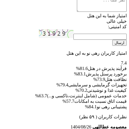
امتیاز شما به این هتل
خیلی عالی
کد امنیتی:
ارسال
امتیاز کاربران رهی نو به این هتل
7.4
فرآیند پذیرش در هتل
81.6%
برخورد پرسنل پذیرش
83.1%
نظافت هتل
73.9%
تجهیزات گرمایشی و سرمایشی
79.4%
کیفیت غذا و نوشیدنی
70.2%
خدمات عمومی (شامل اینترنت،تاکسی و...)
63.7%
قیمت اتاق نسبت به امکانات
57.7%
پشتیبانی رهی نو
84.1%
نظرات کاربران
( ۵۹ نظر)
معصومه عطاللهی
1404/08/26