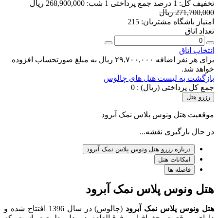
تخفیف کل:
1 درصد
جمع پرداختی 1 شب:
268,900,000 ریال
271,700,000 ریال
امتیاز باشگاه مشتریان:
215
تعداد اتاق
انتخاب اتاق
برای هر نفر اضافه ۲۹,۷۰۰,۰۰۰ ریال به مبلغ صورتحساب افزوده
خواهد شد.
بازگشت به لیست هتل های چالوس
جمع کل پرداختی (ریال) :
0
رزرو هتل
موقعیت هتل ونوس پلاس نمک آبرود
در حال بارگیری نقشه...
درباره رزرو هتل ونوس پلاس نمک آبرود
امکانات هتل
فاصله ها
هتل ونوس پلاس نمک آبرود
هتل ونوس پلاس نمک آبرود
(چالوس) در سال 1396 افتتاح شده و
دارای موقعیت جغرافیایی فوق‌العاده در دل طبیعت است که