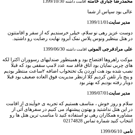
محمدرضا جباری خامنه
1399/10/30
اقامت داشته
عالی بود سپاس از شما
مدیر سایت
1399/11/01
دوست عزیز رهی نو سلام، خیلی خرسندیم که از سفر و اقامتتون
در هتل بینظیر ونوس پلاس نمک آبرود نهایت رضایت رو داشتید.
علی مرادفرجی الموتی
1399/06/30
اقامت داشته
موکت راهروها افتضاح بود و همینطور صندلیهای رسووران اکثرا لکه
های چربی نمایان بود اتاق فاقد سه عدد لامپ سقفی بود که قبلا
نصب شده بود هت اوردن یک تختخواب اضافه ٢ساعت منتظر بودیم
و پنج بار تلفن کردیم کلا ازنظر مدیریت فوق العاده ضعیف بود قبلا
دوبار رفته بودیم که بهتر بود
مدیر سایت
1399/07/01
سلام و روز خوش ، متاسف هستیم که تجربه ی خوآیندی از اقامت
در این هتل نداشتید و بهتون پیشنهاد می کنیم در سفرهای آتی از
مشاوره همکاران رهی نو استفاده کنید تا مناسب ترین هتل ها رو
انتخاب کنید شماره تماس 02174828
نامى
1399/06/10