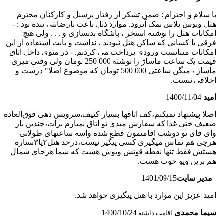
با سلام و احترام : ضمن تشکر از رفتار پرسنل و کارکنان محترم
هتل ونوس پلاس نمک آبرود. موارد ذیل باعث نارضایتی بنده بود : -
امکانات هتل را نوشته استخر ، باشگاه بدنسازی و . . . ولی هیچ
فرقی با کسانی که ساکن هتل نبودند ، نداشت و بابت استفاده از این
امکانات میبایست ورودی پرداخت می کردیم. - در منوی داخل اتاق
قیمت یک ساعت ماساژ را نوشته 000 250 تومان ولی وقتی میری
ماساژ ، میگن ساعتی 000 500 تومان که موضوع اصلا" درست و
اخلاقی نیست.
امید
1400/11/04
اصلا پیشنهاد نمیکنم،کف اتاقها بسیار کثیف،سرویس دهی فوق‌العاده
ضعیف حتی غذا که سفارش میدی تو اتاق نمیارم برات،چندین بار
وای فای تو دوشب اقامتمون قطع شده واسه ساعتهای طولانی
هرچی هم تماس میگیری کسی پیگیر نیست،درحد هتل٢یا٣ستاره
هستش فقط تنها نقطه قوتش ویوش هست که شما هرجای شمال
هم برین ویو خوب هست.
مدیر سایت
1401/09/15
امید عزیز این موارد با هتل پیگیری خواهد شد.
سیما محمدی
1400/10/24
اقامت داشته