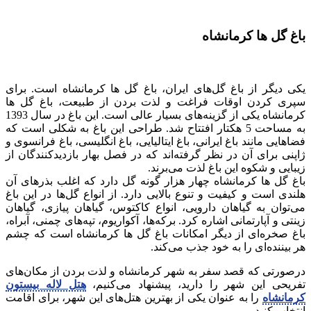
باغ گل ها کرمانشاه
یکی دیگر از باغ گل‌های ایران، باغ گل ها کرمانشاه است. برای
سپری کردن اوقات فراغت و لذت بردن از طبیعت، باغ گل ها
کرمانشاه یکی از گزینه‌های بسیار عالی است. این باغ در سال 1393
به مساحت 5 هکتار افتتاح شد. طراحی این باغ به شکلی است که
فضاهایی مانند باغ ایرانی، باغ ایتالیایی، باغ انگلیسی، باغ فرانسوی و
ژاپنی برای آن در نظر گرفته‌اند که در فصل بهار بازدیدکنندگان از
زیبایی و شکوه این باغ لذت می‌برند.
باغ گل ها کرمانشاه چهار هزار گونه گل دارد که اغلب بذرهای آن
هلندی است و کیفیت و تنوع بالایی دارد. از انواع گل‌ها در این باغ
می‌توان به گیاهان دارویی، انواع کاکتوس، گیاهان پیازی، گیاهان
زینتی و آپارتمانی اشاره کرد. برکه‌ها، آکواریوم، تپه‌های چمنی، آبراه،
باغ صخره‌ای از دیگر امکانات باغ گل ها کرمانشاه است که چشم
هر بیننده‌ای را به خود جذب می‌کند.
درصورتی که قصد سفر به شهر کرمانشاه و لذت بردن از مکان‌های
تفریحی این شهر را دارید، پیشنهاد می‌کنیم،
هتل لاله بیستون
کرمانشاه
را به عنوان یکی از بهترین هتل‌های این شهر، برای اقامت
انتخاب کنید.