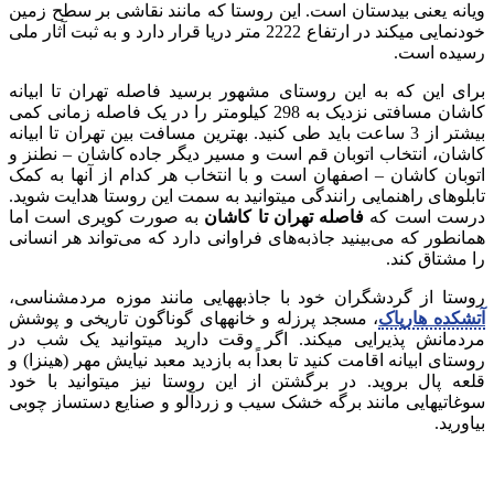
ویانه یعنی بیدستان است. این روستا که مانند نقاشی بر سطح زمین
خودنمایی می‎کند در ارتفاع 2222 متر دریا قرار دارد و به ثبت آثار ملی
رسیده است.
برای این که به این روستای مشهور برسید فاصله تهران تا ابیانه
کاشان مسافتی نزدیک به 298 کیلومتر را در یک فاصله زمانی کمی
بیشتر از 3 ساعت باید طی کنید. بهترین مسافت بین تهران تا ابیانه
کاشان، انتخاب اتوبان قم است و مسیر دیگر جاده کاشان – نطنز و
اتوبان کاشان – اصفهان است و با انتخاب هر کدام از آن‎ها به کمک
تابلوهای راهنمایی رانندگی می‎توانید به سمت این روستا هدایت شوید.
درست است که
فاصله تهران تا کاشان
به صورت کویری است اما
همانطور که می‌بینید جاذبه‌های فراوانی دارد که می‌تواند هر انسانی
را مشتاق کند.
روستا از گردشگران خود با جاذبه‎هایی مانند موزه مردم‎شناسی،
آتشکده هارپاک
، مسجد پرزله و خانه‎های گوناگون تاریخی و پوشش
مردمانش پذیرایی می‎کند. اگر وقت دارید می‎توانید یک شب در
روستای ابیانه اقامت کنید تا بعداً به بازدید معبد نیایش مهر (هینزا) و
قلعه پال بروید. در برگشتن از این روستا نیز می‎توانید با خود
سوغاتی‎هایی مانند برگه خشک سیب و زردآلو و صنایع دست‎ساز چوبی
بیاورید.