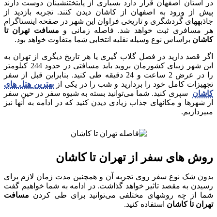
در استان اصفهان قرار دارد بسیاری از پایتخت‎نشینان دوست دارند
پیش از ورود به اصفهان از کاشان دیدن کنند. تجربه بازدید از
جاذبه‎های گردشگری و تاریخی فراوان این شهر در صفحه اینستاگرام
هر مسافری ثبت خواهد شد. فاصله زمانی و
مسافت تهران تا
کاشان
براساس نوع وسیله نقلیه انتخابی شما متفاوت خواهد بود.
اگر قصد دارید در فصل گلاب گیری یا هر تاریخ دیگری از تهران به
این شهر زیبای کشورمان بروید باید مسافتی در حدود 244 کیلومتر
را در عرض 2 ساعت و 24 دقیقه طی کنید. بنابراین قبل از سفر
تجهیزات کامل خود را بردارید و شب را در یکی از
بهترین هتل‌ های
کاشان
سپری کنید. شما می‌توانید بسته به شیوه سفر در حین سفر
از شهرها و مکان‎های جذاب زیادی دیدن کنید که در ادامه به آن‎ها نیز
می‎پردازیم.
روش‌ های سفر از تهران تا کاشان
بدون شک نوع سفر روی تجربه آن و همچنین مدت زمان لازم برای
رسیدن به مقصد تاثیر خواهد گذاشت. در ادامه به شما خواهیم گفت
شما از چه روش‎های مختلفی می‌توانید برای طی کردن
مسافت
تهران تا کاشان
استفاده کنید.