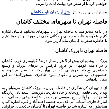
خواهیم کرد تا از سفر خود نهایت لذت را ببرید.
پیشنهاد برای رزرو هتل:
هتل آپارتمان نایب کاشان
فاصله تهران تا شهرهای مختلف کاشان
در ادامه می‎خواهیم به فاصله تهران تا شهرهای مختلف کاشان اشاره
کنیم. علاوه بر فاصله زمانی و مکانی کمی در مورد آن‎ها توضیح دهیم
تا خاطره سفر به کاشان ماندگارتر شود.
فاصله تهران تا برزک کاشان
برزک با پیشینه‎ای بیش از 5 هزار سال در 54 کیلومتری غرب کاشان
و در دامنه کوه‎های پر غرور کرکس در دره‎ای بزرگ و وسیع
خودنمایی می‎کند. دره‎هایی که در بهار یک‎دست سبز می‎شوند و
چشمه‎های آب شیرین و باغ‎های میوه ظاهری مسحورکننده به این
مکان داده‎اند.
از جاذبه‎های گردشگری در فاصله تهران تا برزک کاشان می‎‌توانیم به
تپه تاریخی قلعه، رودخانه و جاده تفریحی توریستی سعدآباد، زیارتگاه
امام‎زاده سراج‌الدین بن موسی بن جعفر، خانه تاریخی روحانی، آب
انبار قاجاری، آسیاب آبی قدیمی، چشمه احمدآباد و غیره اشاره کنیم.
همانطور که اشاره شد در
فاصله تهران تا کاشان
جاذبه‌های فراوانی