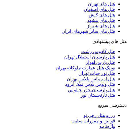
هتل های تهران
هتل های اصفهان
هتل های کیش
هتل های مشهد
هتل های شیراز
هتل های سایر شهرهای ایران
هتل های پیشنهادی
هتل کادوس رشت
هتل پارسیان استقلال تهران
هتل پارس اهواز
بوتیک هتل عمارت ملوکانه تهران
هتل نور حیات تهران
هتل اسپیناس پالاس تهران
هتل ونوس پلاس نمک آبرود
هتل پارسیان خزر چالوس
هتل نارنجستان نور
دسترسی سریع
رزرو هتل رهی نو
قوانین و مقررات سایت
واژه‌نامه