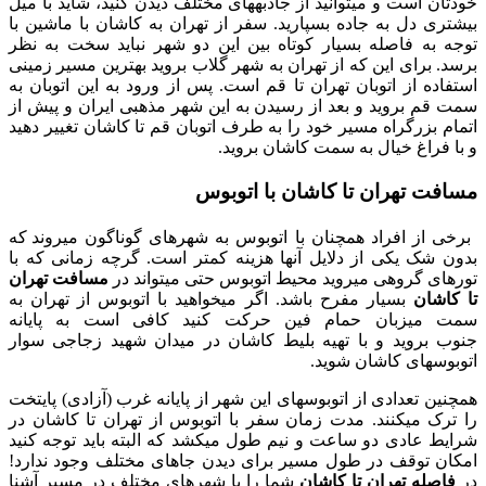
خودتان است و می‎توانید از جاذبه‎های مختلف دیدن کنید، شاید با میل
بیشتری دل به جاده بسپارید. سفر از تهران به کاشان با ماشین با
توجه به فاصله بسیار کوتاه بین این دو شهر نباید سخت به نظر
برسد. برای این که از تهران به شهر گلاب بروید بهترین مسیر زمینی
استفاده از اتوبان تهران تا قم است. پس از ورود به این اتوبان به
سمت قم بروید و بعد از رسیدن به این شهر مذهبی ایران و پیش از
اتمام بزرگراه مسیر خود را به طرف اتوبان قم تا کاشان تغییر دهید
و با فراغ خیال به سمت کاشان بروید.
مسافت تهران تا کاشان با اتوبوس
برخی از افراد همچنان با اتوبوس به شهرهای گوناگون می‎روند که
بدون شک یکی از دلایل آن‎ها هزینه کمتر است. گرچه زمانی که با
تورهای گروهی می‎روید محیط اتوبوس حتی می‎تواند در
مسافت تهران
تا کاشان
بسیار مفرح‎ باشد. اگر می‎خواهید با اتوبوس از تهران به
سمت میزبان حمام فین حرکت کنید کافی است به پایانه
جنوب بروید و با تهیه بلیط کاشان در میدان شهید زجاجی سوار
اتوبوس‎های کاشان شوید.
همچنین تعدادی از اتوبوس‎های این شهر از پایانه غرب (آزادی) پایتخت
را ترک می‎کنند. مدت زمان سفر با اتوبوس از تهران تا کاشان در
شرایط عادی دو ساعت و نیم طول می‎کشد که البته باید توجه کنید
امکان توقف در طول مسیر برای دیدن جاهای مختلف وجود ندارد!
در
فاصله تهران تا کاشان
شما را با شهرهای مختلف در مسیر آشنا