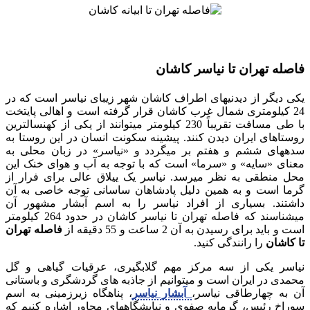
فاصله تهران تا نیاسر کاشان
یکی دیگر از دیدنی‎های اطراف کاشان شهر زیبای نیاسر است که در
24 کیلومتری شمال غرب کاشان قرار گرفته است و اهالی پایتخت
با طی مسافت تقریباً 230 کیلومتر می‎توانند از یکی از کهنسال‎ترین
روستاهای ایران دیدن کنند. پیشینه سکونت انسان در این روستا به
سده‎های ششم و هفتم بر می‎گردد و «نیاسر» در زبان محلی به
معنای «سایه» و «سرما» است که با توجه به آب و هوای خنک این
محل منطقی به نظر می‎رسد. نیاسر یک ییلاق عالی برای فرار از
گرما است و به همین دلیل پادشاهان ساسانی توجه خاصی به آن
داشتند. بسیاری از افراد نیاسر را به اسم آبشار مشهور آن
می‎شناسند که فاصله تهران تا نیاسر کاشان در حدود 264 کیلومتر
است و باید برای رسیدن به آن 2 ساعت و 55 دقیقه از
فاصله تهران
تا کاشان
را رانندگی کنید.
نیاسر یکی از سه مرکز مهم گلا‎ب‎گیری، عرقیات گیاهی و گل
محمدی در ایران است و می‎توانیم از جاذبه‎ های گردشگری و باستانی
آن به چهارطاقی نیاسر،
آبشار نیاسر
، پناهگاه زیرزمینی به اسم
سوراخ رئیس، گرمابه صفوی و نیایشگاه‎های مجاور اشاره کنیم که