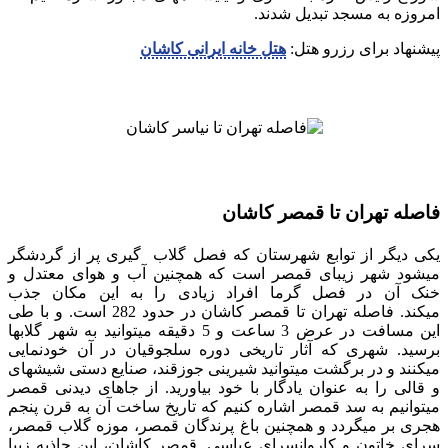
امروزه به مسجد تبدیل شدند.
پیشنهاد برای رزرو هتل:
هتل خانه ایرانی کاشان
فاصله تهران تا قمصر کاشان
یکی دیگر از توابع شهرستان که فصل گلاب‎ گیری پر از گردشگر
می‎شود شهر زیبای قمصر است که همچنین آب و هوای معتدل و
خنک آن در فصل گرما افراد زیادی را به این مکان جذب
می‎کند. فاصله تهران تا قمصر کاشان در حدود 282 است. و با طی
این مسافت در عرض 3 ساعت و 5 دقیقه می‎توانید به شهر گلاب‎ها
برسید. شهری که آثار تاریخی دوره سلجوقیان در آن خودنمایی
می‎کنند و در برگشت می‎توانید شیرینی جوزقند، صنایع دستی شیشه‎ای
و قالی را به عنوان یادگار با خود بیاورید. از جاهای دیدنی قمصر
می‎توانیم به سد قمصر اشاره کنیم که تاریخ ساخت آن به قرن پنجم
هجری بر می‎گردد و همچنین باغ پرندگان قمصر، موزه گلاب قمصر،
سرای خاتون و کاروانسرای عباسی. قمصر کاشان، این جاذبه زیبا