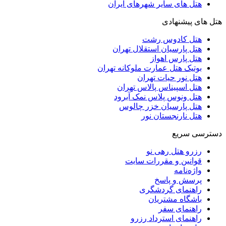
هتل های سایر شهرهای ایران
هتل های پیشنهادی
هتل کادوس رشت
هتل پارسیان استقلال تهران
هتل پارس اهواز
بوتیک هتل عمارت ملوکانه تهران
هتل نور حیات تهران
هتل اسپیناس پالاس تهران
هتل ونوس پلاس نمک آبرود
هتل پارسیان خزر چالوس
هتل نارنجستان نور
دسترسی سریع
رزرو هتل رهی نو
قوانین و مقررات سایت
واژه‌نامه
پرسش و پاسخ
راهنمای گردشگری
باشگاه مشتریان
راهنمای سفر
راهنمای استرداد رزرو