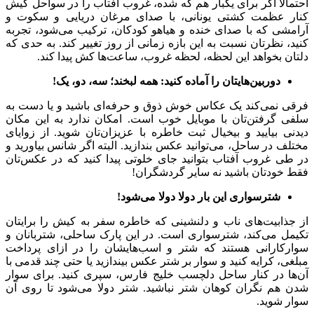
احتمالا اگر برای یکبار هم که شده، غروب آفتاب را در سواحل کیش
کنار عظمت کشتی یونانی، با صدای مرغان دریایی و سکوت و
آرامشی که با صدای خنده و هیاهو کودکان، ترکیب می‌شود، تجربه
کنید، نظرتان نسبت به این بازه زمانی از روز تغییر کند. به حدی که
دلتان بخواهد این لحظه، لحظه غروب، ساعت‌ها کش پیدا کند.
دوربین‌هایتان را آماده کنید: همه لبخند؛ سه، دو، یک!
فرقی نمی‌کند یک عکاس خوش ذوق و حرفه‌ای باشید و یا دست به
سلفی گرفتن‌تان با موبایل خوب است. امکان ندارد به این مکان
دیدنی بیایید و بیخیال ثبت خاطره با عزیزان‌تان شوید. از زوایای
مختلف در ساحل، می‌توانید عکس بندازید. البته اگر شانس بیاورید و
در طی غروب آفتاب بتوانید جای خلوتی پیدا کنید که در عکس‌تان
فقط خودتان باشید نه سایر گردشگران!
شترسواری این بار دولا دولا می‌شود!
از جذابیت‌های ناب و دلنشینی که خاطره سفر به کیش را برایتان
تکیمل می‌کند، شترسواری است. در این پارک ساحلی، شتربانان و
سوارکارانی هستند که شتر و اسب‌هایشان را در ازای پرداخت
مبلغی، کرایه کنید و سوار بر شتر عکس بیندازید یا حتی چند قدمی با
آن‌ها در کنار ساحل دلچسب خلیج فارس، سپری کنید. برای سوار
شدن هم نگران کوهان شتر نباشید. شتر دولا می‌شود تا روی آن
سوار شوید.