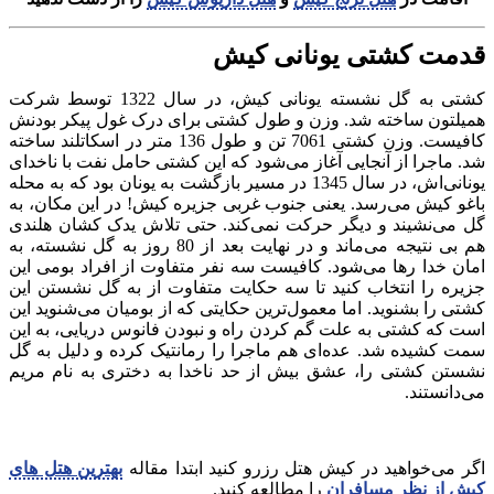
قدمت کشتی یونانی کیش
کشتی به گل نشسته یونانی کیش، در سال 1322 توسط شرکت
همیلتون ساخته شد. وزن و طول کشتی برای درک غول پیکر بودنش
کافیست. وزن کشتی 7061 تن و طول 136 متر در اسکاتلند ساخته
شد. ماجرا از آنجایی آغاز می‌شود که این کشتی حامل نفت با ناخدای
یونانی‌اش، در سال 1345 در مسیر بازگشت به یونان بود که به محله
باغو کیش می‌رسد. یعنی جنوب غربی جزیره کیش! در این مکان، به
گل می‌نشیند و دیگر حرکت نمی‌کند. حتی تلاش یدک کشان هلندی
هم بی نتیجه می‌ماند و در نهایت بعد از 80 روز به گل نشسته، به
امان خدا رها می‌شود. کافیست سه نفر متفاوت از افراد بومی این
جزیره را انتخاب کنید تا سه حکایت متفاوت از به گل نشستن این
کشتی را بشنوید. اما معمول‌ترین حکایتی که از بومیان می‌شنوید این
است که کشتی به علت گم کردن راه و نبودن فانوس دریایی، به این
سمت کشیده شد. عده‌ای هم ماجرا را رمانتیک کرده و دلیل به گل
نشستن کشتی را، عشق بیش از حد ناخدا به دختری به نام مریم
می‌دانستند.
اگر می‌خواهید در کیش هتل رزرو کنید ابتدا مقاله
بهترین هتل های
کیش از نظر مسافران
را مطالعه کنید.