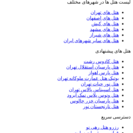
لیست هتل ها در شهرهای مختلف
هتل های تهران
هتل های اصفهان
هتل های کیش
هتل های مشهد
هتل های شیراز
هتل های سایر شهرهای ایران
هتل های پیشنهادی
هتل کادوس رشت
هتل پارسیان استقلال تهران
هتل پارس اهواز
بوتیک هتل عمارت ملوکانه تهران
هتل نور حیات تهران
هتل اسپیناس پالاس تهران
هتل ونوس پلاس نمک آبرود
هتل پارسیان خزر چالوس
هتل نارنجستان نور
دسترسی سریع
رزرو هتل رهی نو
قوانین و مقررات سایت