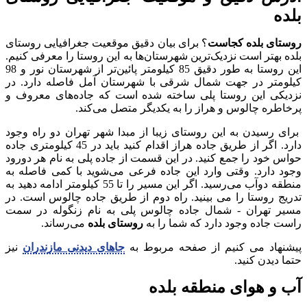
بلده
روستای بلده کجاست
؟ برای بیان دقیق موقعیت جغرافیایی روستای
بلده بهتر است نزدیک‌ترین شهرستان‌ها به این روستا را معرفی کنیم.
این روستا به طور دقیق 85 کیلومتر پائین‌تر از شهرستان نور و 98
کیلومتر در جهت شمال شرقی با شهرستان آمل فاصله دارد. در
نزدیکی این روستا پلی ساخته شده است که جاده‌های معروف و
پرخاطره چالوس و هراز را به یکدیگر متصل می‌کند.
برای رسیدن به این روستای زیبا از مبدا شهر تهران دو راه وجود
دارد. اگر از طریق جاده هراز اقدام کنید باید در 45 کیلومتری جاده
حواس خود را جمع کنید. در این قسمت از جاده پلی به نام هر دورود
وجود دارد. وقتی وارد این جاده فرعی می‌شوید با کمی فاصله به
منطقه دوآب می‌رسید. اگر این مسیر را تا 55 کیلومتر ادامه دهید به
تدریج روستا را می بینید. راه دوم از طریق جاده چالوس است. در
مسیر تهران - شمال جاده چالوس پلی به نام زنگوله در سمت
راست جاده وجود دارد که شما را به
روستای بلده
می‌رساند.
پیشنهاد می کنیم از صفحه مربوط به
جاهای دیدنی مازندران
نیز
حتما دیدن کنید.
آب‌ و‌ هوای منطقه بلده