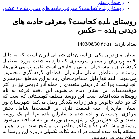
راهنمای سفر
روستای بلده کجاست؟ معرفی جاذبه های دیدنی بلده + عکس
روستای بلده کجاست؟ معرفی جاذبه های
دیدنی بلده + عکس
تعداد بازدید:
۴۶۵۱
1403/08/30
استان مازندران یکی از استان‌های شمالی ایران است که به دلیل
اقلیم پربارش و بسیار سرسبزی که دارد به شدت مورد استقبال
گردشگران و مسافران ایرانی و خارجی است. تقریبا تمامی شهرها،
روستاها و مناطق استان مازندران نقطه‌ای گردشگری محسوب
می‌شوند. البته تنها دلیل مسافرت‌های زیاد به این مناطق سرسبزی
آنجا نیست چرا که آثار دیدنی متعددی از جمله آثار تاریخی نیز در اکثر
موقعیت‌های این استان دیده می‌شوند. این دفعه قرعه به نام
روستای بلده
افتاده است. این روستا منطقه کوهستانی که است که
که دو جاده چالوس و هراز را به یکدیگر وصل می‌کند. شهرستان نور
استان مازندران سه قسمت دارد. این قسمت‌ها شامل بخش
مرکزی، چمستان و بلده شده‌اند. بنابراین بلده تنها نام یک روستا
نیست و یک بخش بزرگ از شهرستان نور به این نام شناخته می‌شود.
روستای یوش که زادگاه شاعر معاصر نیما یوشیج است نیز در همین
منطقه واقع شده است. در ادامه نکات تکمیلی درباره این روستا به
اطلاع شما می‌رسانیم.