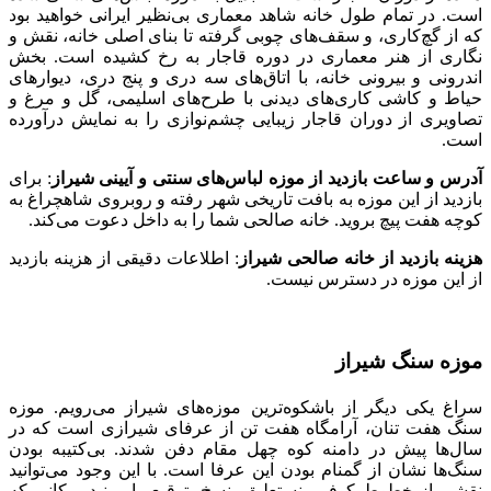
است. در تمام طول خانه شاهد معماری بی‌نظیر ایرانی خواهید بود
که از گچ‌کاری، و سقف‌های چوبی گرفته تا بنای اصلی خانه، نقش و
نگاری از هنر معماری در دوره قاجار به رخ کشیده است. بخش
اندرونی و بیرونی خانه، با اتاق‌های سه دری و پنج دری، دیوارهای
حیاط و کاشی کاری‌های دیدنی با طرح‌های اسلیمی، گل و مرغ و
تصاویری از دوران قاجار زیبایی چشم‌نوازی را به نمایش درآورده
است.
آدرس و ساعت بازدید از موزه لباس‌های سنتی و آیینی شیراز
: برای
بازدید از این موزه به بافت تاریخی شهر رفته و روبروی شاهچراغ به
کوچه هفت پیچ بروید. خانه صالحی شما را به داخل دعوت می‌کند.
هزینه بازدید از خانه صالحی شیراز
: اطلاعات دقیقی از هزینه بازدید
از این موزه در دسترس نیست.
موزه سنگ شیراز
سراغ یکی دیگر از باشکوه‌ترین موزه‌های شیراز می‌رویم. موزه
سنگ هفت تنان، آرامگاه هفت تن از عرفای شیرازی است که در
سال‌ها پیش در دامنه کوه چهل مقام دفن شدند. بی‌کتیبه بودن
سنگ‌ها نشان از گمنام بودن این عرفا است. با این وجود می‌توانید
نقشی از خطوط کوفی، نستعلیق، نسخ، توقیع را ببینید. مکانی که