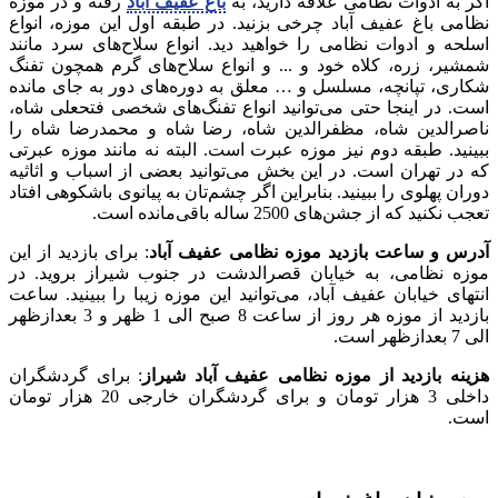
اگر به ادوات نظامی علاقه دارید، به
باغ عفیف آباد
رفته و در موزه
نظامی باغ عفیف آباد چرخی بزنید. در طبقه اول این موزه، انواع
اسلحه و ادوات نظامی را خواهید دید. انواع سلاح‌های سرد مانند
شمشیر، زره، کلاه خود و ... و انواع سلاح‌های گرم همچون تفنگ
شکاری، تپانچه، مسلسل و … معلق به دوره‌های دور به جای مانده
است. در اینجا حتی می‌توانید انواع تفنگ‌های شخصی فتحعلی شاه،
ناصرالدین شاه، مظفرالدین شاه، رضا شاه و محمدرضا شاه را
ببینید. طبقه دوم نیز موزه عبرت است. البته نه مانند موزه عبرتی
که در تهران است. در این بخش می‌توانید بعضی از اسباب و اثاثیه
دوران پهلوی را ببینید. بنابراین اگر چشم‌تان به پیانوی باشکوهی افتاد
تعجب نکنید که از جشن‌های 2500 ساله باقی‌مانده است.
آدرس و ساعت بازدید موزه نظامی عفیف آباد
: برای بازدید از این
موزه نظامی، به خیابان قصرالدشت در جنوب شیراز بروید. در
انتهای خیابان عفیف آباد، می‌توانید این موزه زیبا را ببینید. ساعت
بازدید از موزه هر روز از ساعت 8 صبح الی 1 ظهر و 3 بعدازظهر
الی 7 بعدازظهر است.
هزینه بازدید از موزه نظامی عفیف آباد شیراز
: برای گردشگران
داخلی 3 هزار تومان و برای گردشگران خارجی 20 هزار تومان
است.