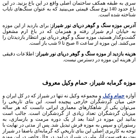
سری به طبقه همکف ساختمان اصلی واقع در این باغ بزنید. در این
باغ حدود 140 نوع سنگ قیمتی می‌بینید که به‌ عنوان سنگ‌های نایاب
شناخته شده است.
آدرس موزه سنگ و گوهر دریای نور شیراز
: برای بازدید از این موزه
به خیابان ارم شیراز رفته و همزمان که در باغ ارم مشغول
گشت‌وگذار هستید، موزه سنگ و گوهر دریای نور انتظار بازدیدتان را
می‌کشد. این موزه از ساعت 8 صبح تا 9 شب باز است.
هزینه بازدید از موزه سنگ و گوهر دریای نور شیراز
: اطلاعات دقیقی
از هزینه این موزه در دسترس نیست.
موزه گرمابه شیراز، حمام وکیل معروف
آوازه
حمام وکیل
و مجموعه وکیل نه ‌تنها در شیراز که در کل ایران و
حتی میان گردشگران خارجی پیچیده است. این بنای تاریخی را
می‌توان یکی از شاهکارهای معماری ایرانی دانست که هر ساله
میزبان گردشگران تعداد زیادی از گردشگران است. جالب است
بدانید این موزه در ابتدا بعد از یک دوره مرمت و بازسازی، به
رستوران و سپس به موزه فرش تبدیل شد. پس از مدتی در نهایت با
توجه به کاربری اصلی این بنای تاریخی که گرمابه‌ای باصفا در شیراز
بود، به فهرست آثار ملی در شیراز درآمد. در حال حاضر در این موزه