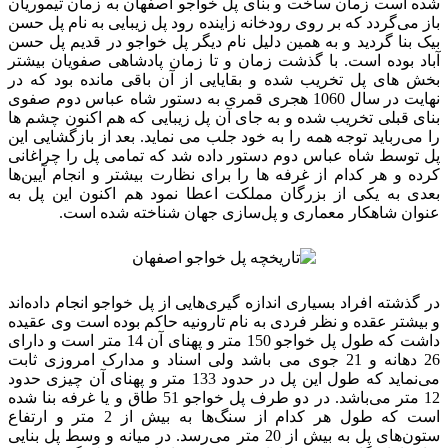
شده است زمان ساخت و بنای پل خواجو اصفهان به زمان تیموریان
باز می‌گردد که بر روی رودخانه زاینده رود پل زیبایی به نام پل حسن
بیک بنا گردید و به همین دلیل نام دیگر پل خواجو در قدیم پل حسن
آباد بوده است. با گذشت زمان و تا زمان پادشاهی صفویان بیشتر
بخش های پل تخریب شده و بقایایی از آن باقی مانده بود که در
نهایت در سال 1060 هجری قمری به دستور شاه عباس دوم صفوی
بنای قبلی تخریب شده و به جای آن پل زیبایی که هم اکنون چشم ها
را می‌رباید توجه همه را به خود جلب می نماید. بعد از بازگشایی این
پل توسط شاه عباس دوم دستور داده شد که تمامی پل را چراغانی
کرده و هر کدام از غرفه ها را برای نظارت بیشتر و انجام آیین‌ها
بعدی به یکی از بزرگان مملکت اعطا نمود هم اکنون این پل به
عنوان شاهکار معماری و پل‌سازی جهان شناخته شده است.
در گذشته افراد بسیاری اندازه گیری‌هایی از پل خواجو انجام داده‌اند
و بیشتر عقده و نظر فردی به نام تارونیه حاکم بوده است وی عقیده
داشت که طول پل خواجو 150 متر و پهنای آن 14 متر است و دارای
26 دهانه و 21 جوی می باشد ولی اسناد و مدارک امروزی ثابت
می‌نماید که طول این پل در حدود 133 متر و پهنای آن چیزی حدود
12 متر می‌باشد. در دو طرف پل خواجو 51 طاق و یا غرفه بنا شده
است که طول هر کدام از سنگ‌ها به بیش از 2 متر و ارتفاع
ستون‌های پل به بیش از 20 متر می‌رسد. در میانه و وسط پل بنایی