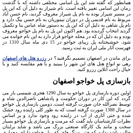
همانطور که گفته شد این پل اسامی مختلفی داشته که با گذشت
زمان این اسامی تغییر یافته است. نام شیراز به دلیل آن که این پل
در مسیر شیراز بوده به نام پل شیراز معروف گردید، نام حسن آباد
مربوط به نام قدیمی پل در دوران تیموریان به نام حسن بیگ دارد و
نام پل شاهی به دلیل آن که این پل به دستور شاه عباس بنا و تکمیل
گردید انتخاب گردیده بود. هم اکنون این پل به نام پل خواجو معروف
بوده و به دلیل آن که در محله خواجو قرار دارد به این نام خوانده می
شود. خوشبختانه پل زیبای خواجو در 15 دی ماه سال 1310 در
فهرست آثار ملی ایران به ثبت رسید.
برای ماندن در اصفهان تصمیم نگرفتید؟ در
رزرو هتل های اصفهان
رهی نو انواع هتل های این شهر را ببینید و با هم مقایسه کنید و با
خیال راحت آنلاین رزرو کنید.
بازسازی پل خواجو اصفهان
اولین دوره بازسازی پل خواجو به سال 1290 هجری شمسی باز می
گردد که این کار در دوران حکومت و پادشاهی ناصرالدین شاه و
توسط نصرالله خان صورت گرفته است. دومین بازسازی پل خواجو
در سال 1388 صورت گرفته است که به طور کلی زاینده رود خشک
شده و حتی آثاری از آب در زاینده رود وجود ندارد و بر اساس
نظرات کارشناسان باید گفت که مرمت و بازسازی پل خواجو بسیار
سخت و مانند یک کارگاه صنعتی بزرگ می باشد و شاید برایتان
جالب باشد بدانید که حتی سنگ های کف پل خواجو دارای معماری