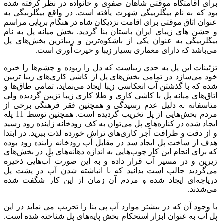
برای اقامتگاه موقتی شاهان صفوی و خانواده در نظر گرفته شده
بود که به نام بیگلربیگی شهرت یافته است. در واقع بیگلربیگی به
عنوان اتاق موقتی برای اقامت نزدیکان شاه در هنگام برپایی مراسم
و جشن های زیبای ایران باستان بنا گردید. بخش میانه پل به نام
بیگلربیگی به عنوان یکی از باشکوه‌ترین و زیباترین بخش‌های پل
می‌باشد که دارای معماری بسیار زیبا و حیرت آوری است.
تزئینات این پل به حدی زیباست که دل را ربوده و چشم‌ها را خیره
خود می‌سازد در تمامی بخش‌های پل از کاشی کاری‌های زیبا تزیین
شده که با گذشتن آب انعکاسی زیبا ایجاد می‌نماید، تمامی طاق‌ها و
اتاق‌های میانه پل با کاشی کاری و طلا کاری زیبا تزیین گردیده ولی
متاسفانه به دلیل عدم رسیدگی و همچنین فقر فرهنگی برخی از
مردم بخش‌هایی از پل تخریب گردیده است. همچنین توسط 11 پله
ایجاد شده در کناره‌های پل می‌توان به کف رودخانه زاینده رود رسید
و از دقت و ظرافت آجر کاری‌های تراش خورده لذت ببرید. در ابتدا
هدف از ساخت پل ایجاد سد در مقابل آب رودخانه زاینده رود بوده
که برای انجام این کار چوب‌هایی به اندازه دهانه‌های پل در بخش‌های
زیرین و در مسیر آب قرار داده و به این صورت آب‌هایی ذخیره
می‌گردید جالب است بدانید که با انباشته شدن آب در پشت پل
دریاچه‌ای ایجاد شده و مردم آن زمان از این کار شگفت شده
می‌شدند.
با وجود آن که در بیشتر موارد آب پی بنا را تخریب می نماید در این
پل آب به عنوان ابزار استحکام بخش پایه‌های پل شناخته شده است.