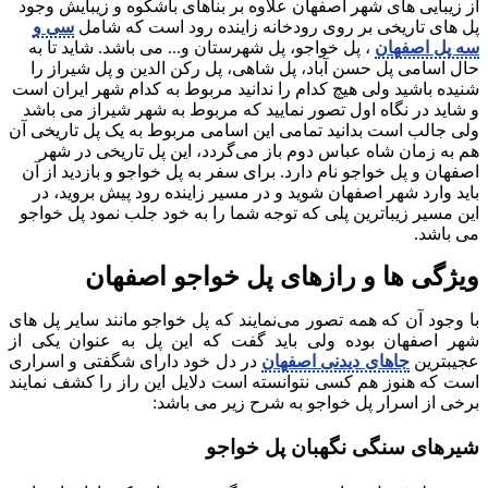
از زیبایی های شهر اصفهان علاوه بر بناهای باشکوه و زیبایش وجود
پل های تاریخی بر روی رودخانه زاینده رود است که شامل
سی و
سه پل اصفهان
، پل خواجو، پل شهرستان و... می باشد. شاید تا به
حال اسامی پل حسن آباد، پل شاهی، پل رکن الدین و پل شیراز را
شنیده باشید ولی هیچ کدام را ندانید مربوط به کدام شهر ایران است
و شاید در نگاه اول تصور نمایید که مربوط به شهر شیراز می باشد
ولی جالب است بدانید تمامی این اسامی مربوط به یک پل تاریخی آن
هم به زمان شاه عباس دوم باز می‌گردد، این پل تاریخی در شهر
اصفهان و پل خواجو نام دارد. برای سفر به پل خواجو و بازدید از آن
باید وارد شهر اصفهان شوید و در مسیر زاینده رود پیش بروید، در
این مسیر زیباترین پلی که توجه شما را به خود جلب نمود پل خواجو
می باشد.
ویژگی ها و رازهای پل خواجو اصفهان
با وجود آن که همه تصور می‌نمایند که پل خواجو مانند سایر پل های
شهر اصفهان بوده ولی باید گفت که این پل به عنوان یکی از
عجیبترین
جاهای دیدنی اصفهان
در دل خود دارای شگفتی و اسراری
است که هنوز هم کسی نتوانسته است دلایل این راز را کشف نمایند
برخی از اسرار پل خواجو به شرح زیر می باشد:
شیرهای سنگی نگهبان پل خواجو