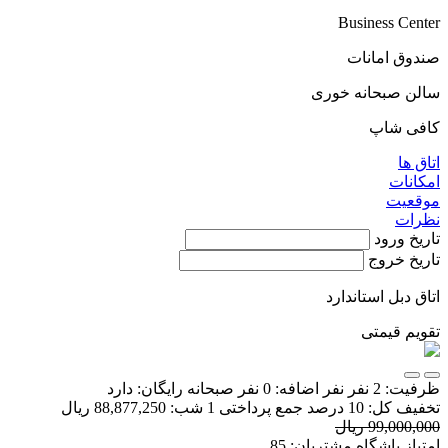
Business Center
صندوق امانات
سالن صبحانه خوری
کافی شاپ
اتاق ها
امکانات
موقعیت
نظرات
تاریخ ورود
تاریخ خروج
اتاق دبل استاندارد
تقویم قیمتی
ظرفیت:
2 نفر
نفر اضافه:
0 نفر
صبحانه رایگان:
دارد
تخفیف کل:
10 درصد
جمع پرداختی 1 شب:
88,877,250 ریال
99,000,000 ریال
امتیاز باشگاه مشتریان:
85