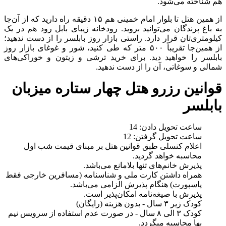
هم شناخته می‌شود.
از همین هتل تا بلوار امام خمینی هم ۱۵ دقیقه راه دارید که از آن‌جا
به باغ پرندگان می‌توانید بروید. رودخانه زیبای بابل رود هم در یک
کیلومتری‌تان قرار دارد. راستی بازار روز بابلسر را از دست ندهید؛
از همین‌جا تقریباً ۵۰۰ متر که طی کنید، شور و غوغای بازار روز
بابلسر را خواهید دید. برای خرید ترشی و زیتون و خوراکی‌های
شمالی و سوغاتی، آن را از دست ندهید.
قوانین رزرو هتل چهار ستاره میزبان
بابلسر
ساعت تحویل دادن: 14
ساعت تحویل گرفتن: 12
اعلام کنسلی طبق قوانین هتل بر مبنای قیمت شب اول
محاسبه خواهد گردید.
پذیرش خانم‌های تنها بلامانع می‌باشد.
همراه داشتن کارت ملی و شناسنامه (مسافرین خارجی فقط
پاسپورت) هنگام پذیرش الزامی می‌باشد.
پذیرش با صیغه‌نامه امکان‌پذیر است.
کودک زیر ۳ سال - بدون هزینه (رایگان)
کودک ۳ الی ۸ سال - در صورت عدم استفاده از سرویس نیم
بها محاسبه میگردد.