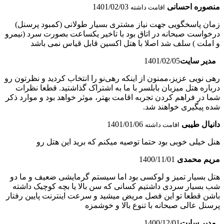
منصوره احسانی
1401/02/03
اقامت داشته
زمان پاسخگویی جهت نیاز مشتری بسیار طولانی (کمبود پرسنل)
درخواست صبحانه در اتاق بود با تاخیر یکساعت بصورت سرد (نیمرو
و املت ) سلف شد اصلا با هتل اکسین قابل قیاس نمی باشد
مدیر سایت
1401/02/05
رهی نویی عزیز،ممنون از اینکه رهی‌نو را انتخاب کردید و نظرتون رو
درباره هتل میزبان بابلسر با ما به اشتراک گذاشتید. قطعا نظرات
شما در فراهم کردن تجربه اقامت بهتر، موثر خواهد بود و موارد ذکر
شده پیگیری خواهند شد.
دانیال طیبی
1401/01/06
اقامت داشته
هنل خیلی خوبی بود حتما توصیه میکنم که برید این هتل رو
مریم محمدی
1400/11/01
هتل بسیار تمیز و لوکسی بود اما سیستم گرمایشی ضعیف و ما دو
شب بسیار سردی داشتیم کسانی که سن بالا یا بچه کوچیک داشته
باشن قطعا تو این فصل مریض میشید و سرعت اینترنت پایین رفتار
پرسنل عالی صبحانه با تنوع بالا و خوشمزه
مدیر سایت
1400/12/01