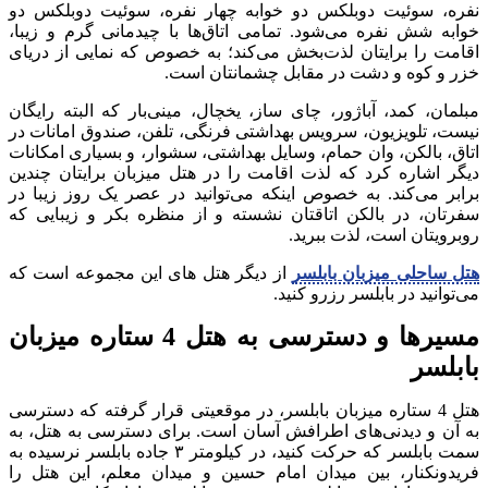
نفره، سوئیت دوبلکس دو خوابه چهار نفره، سوئیت دوبلکس دو
خوابه شش نفره می‌شود. تمامی اتاق‌ها با چیدمانی گرم و زیبا،
اقامت را برایتان لذت‌بخش می‌کند؛ به خصوص که نمایی از دریای
خزر و کوه و دشت در مقابل چشمانتان است.
مبلمان، کمد، آباژور، چای ساز، یخچال، مینی‌بار که البته رایگان
نیست، تلویزیون، سرویس بهداشتی فرنگی، تلفن، صندوق امانات در
اتاق، بالکن، وان حمام، وسایل بهداشتی، سشوار، و بسیاری امکانات
دیگر اشاره کرد که لذت اقامت را در هتل میزبان برایتان چندین
برابر می‌کند. به خصوص اینکه می‌توانید در عصر یک روز زیبا در
سفرتان، در بالکن اتاقتان نشسته و از منظره بکر و زیبایی که
روبرویتان است، لذت ببرید.
هتل ساحلی میزبان بابلسر
از دیگر هتل های این مجموعه است که
می‌توانید در بابلسر رزرو کنید.
مسیرها و دسترسی به هتل 4 ستاره میزبان
بابلسر
هتل 4 ستاره میزبان بابلسر، در موقعیتی قرار گرفته که دسترسی
به آن و دیدنی‌های اطرافش آسان است. برای دسترسی به هتل، به
سمت بابلسر که حرکت کنید، در کیلومتر ۳ جاده بابلسر نرسیده به
فریدونکنار، بین میدان امام حسین و میدان معلم، این هتل را