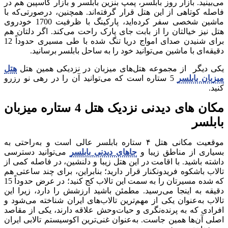
می‌بینید. بازار روز بابلسر، پمپ بنزین بابلسر و بازار کاسپین هم در
فاصله کوتاهی از این هتل قرار گرفته‌اند. همچنین، درصورتی‌که با
ماشین شخصی سفر کرده‌اید، پارکینگ با ظرفیت 1700 خودروی
هتل نیز خیالتان را از بابت جای پارک راحت می‌کند. اگر دلتان هم
برای شنیدن صدای امواج دریا تنگ شده با طی مسیری حدوداً 12
دقیقه‌ای با ماشین می‌توانید خود را به ساحل بابلسر برسانید.
یکی دیگر از مجموعه هتل‌های میزبان در نزدیکی همین هتل
هتل
میزبان بابلسر
5 ستاره است که می‌توانید آن را در رهی نو رزرو
کنید.
مکان ها‌ی دیدنی نزدیک هتل 4 ستاره میزبان
بابلسر
موقعیت مکانی هتل ۴ ستاره بابلسر عالی است و به‌راحتی به
بسیاری از مناطق زیبا و
جاهای دیدنی بابلسر
می‌توانید دسترسی
داشته باشید. با اقامت در این هتل زیبا و دلنشین، در فاصله کمی از
تالاب باشکوه فریدونکنار قرار دارید؛ بنابراین، برای چند ساعتی هم
که شده مسیرتان را به سمت این تالاب کج کنید؛ در عرض حدوداً 15
دقیقه به اینجا می‌رسید. مطمئن باشید ارزشش را دارد، زیرا این
تالاب به‌عنوان یکی از مهم‌ترین تالاب‌های ایران شناخته می‌شود و
افرادی که به پرنده‌نگری و حیات‌وحش علاقه دارند، یکی از مقاصد
اصلی آن‌ها همین جاست. به‌عنوان غنی‌ترین اکوسیستم تالابی ایران