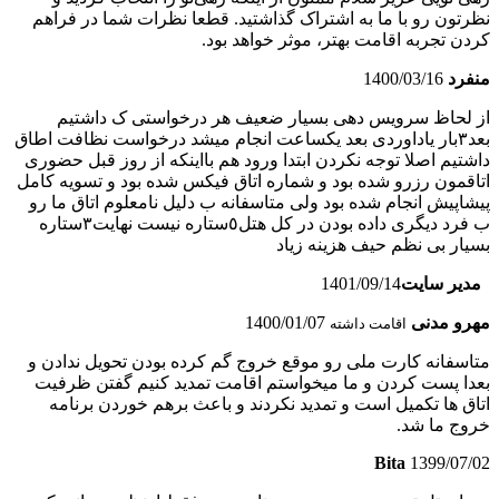
نظرتون رو با ما به اشتراک گذاشتید. قطعا نظرات شما در فراهم
کردن تجربه اقامت بهتر، موثر خواهد بود.
منفرد
1400/03/16
از لحاظ سرویس دهی بسیار ضعیف هر درخواستی ک داشتیم
بعد٣بار یاداوردی بعد یکساعت انجام میشد درخواست نظافت اطاق
داشتیم اصلا توجه نکردن ابتدا ورود هم بااینکه از روز قبل حضوری
اتاقمون رزرو شده بود و شماره اتاق فیکس شده بود و تسویه کامل
پیشاپیش انجام شده بود ولی متاسفانه ب دلیل نامعلوم اتاق ما رو
ب فرد دیگری داده بودن در کل هتل٥ستاره نیست نهایت٣ستاره
بسیار بی نظم حیف هزینه زیاد
مدیر سایت
1401/09/14
مهرو مدنی
1400/01/07
اقامت داشته
متاسفانه کارت ملی رو موقع خروج گم کرده بودن تحویل ندادن و
بعدا پست کردن و ما میخواستم اقامت تمدید کنیم گفتن ظرفیت
اتاق ها تکمیل است و تمدید نکردند و باعث برهم خوردن برنامه
خروج ما شد.
Bita
1399/07/02