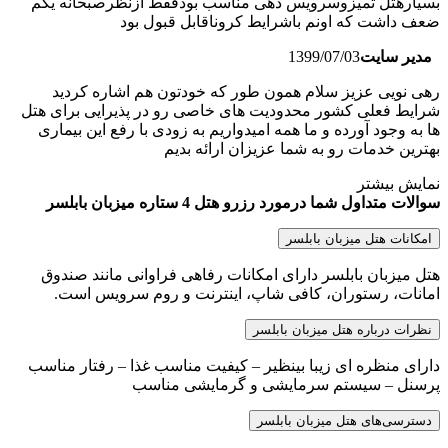
بسیارهتل تمیزوسرویس دهی مناسب بودفقط ازنظرصبحانه یکم
ضعف داشت که اونم باشرایط کروناقابل قبول بود
مدیر سایت
1399/07/03
رهی نویی عزیز سلام همون طور که خودتون هم اشاره کردید
شرایط فعلی کشور محدودیت های خاصی رو در پذیرایی برای هتل
ها به وجود آورده و ما همه امیدواریم به زودی با رفع این بیماری
بهترین خدمات رو به شما عزیزان ارائه بدیم
نمایش بیشتر
سوالات متداول شما درمورد رزرو هتل 4 ستاره میزبان بابلسر
امکانات هتل میزبان بابلسر
هتل میزبان بابلسر دارای امکانات رفاهی فراوانی مانند صندوق
امانات، رستوران، کافی شاپ، اینترنت و روم سرویس است.
نظرات درباره هتل میزبان بابلسر
دارای منظره ای زیبا بینظیر – کیفیت مناسب غذا – رفتار مناسب
پرسنل – سیستم سرمایشی و گرمایشی مناسب
دسترسی‌های هتل میزبان بابلسر