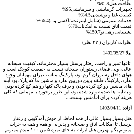
نظافت هتل
95.9%
تجهیزات گرمایشی و سرمایشی
95%
کیفیت غذا و نوشیدنی
84.5%
خدمات عمومی (شامل اینترنت،تاکسی و...)
66.4%
قیمت اتاق نسبت به امکانات
70%
پشتیبانی رهی نو
150.7%
نظرات کاربران
( ۲۳ نظر)
لیلا
1402/05/27
اتاقها تمیز و راحت، رفتار پرسنل بسیار محترمانه، کیفیت صبحانه
عالی، ولی فضای رستوران صبحانه نسبت به جمعیت کوچک است و
هوای داخل رستوران گرم بود، پارکینگ مناسب برای مهمانان وجود
ندارد، پارکینگ طبقه پایین دوربین ندارد و ماشین ما که پارک بود آینه
های ماشین رو کج کرده بودن و برف پاک کنها رو هم کج کرده بودن
و به آینه ها صدمه وارد شده بود، این طرز برخورد با مهمانی که کلی
هزینه کرده برای اقامتش نیست....
آزاده
1402/04/11
هتل بسیار بسیار عالی از همه لحاظ. از خوش آمدگویی و رفتار
پرسنل تا امکانات اتاق و صبحانه و پذیرایی و همه و همه به جرات
میتونم بگم بهترین هتل ایرانه. به حای نمره ۵ من ۱۰۰ میدم ممنونم