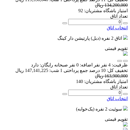
134,200,000 ریال
امتیاز باشگاه مشتریان:
92
تعداد اتاق
انتخاب اتاق
اتاق 2 نفره (دبل) پارتیشن دار کینگ
تقویم قیمتی
ظرفیت:
4 نفر
نفر اضافه:
0 نفر
صبحانه رایگان:
دارد
تخفیف کل:
10 درصد
جمع پرداختی 1 شب:
147,141,225 ریال
163,900,000 ریال
امتیاز باشگاه مشتریان:
140
تعداد اتاق
انتخاب اتاق
سوئیت 2 نفره (یک‌خوابه)
تقویم قیمتی