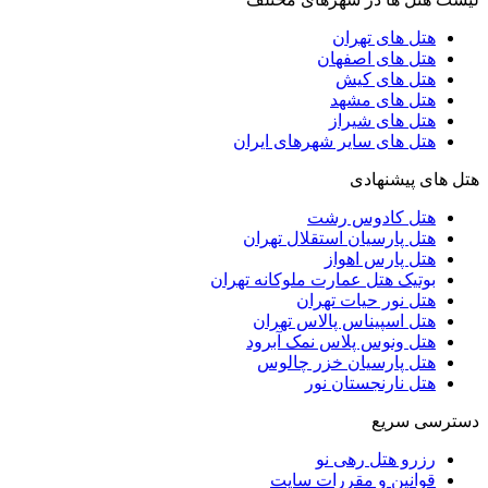
هتل های تهران
هتل های اصفهان
هتل های کیش
هتل های مشهد
هتل های شیراز
هتل های سایر شهرهای ایران
هتل های پیشنهادی
هتل کادوس رشت
هتل پارسیان استقلال تهران
هتل پارس اهواز
بوتیک هتل عمارت ملوکانه تهران
هتل نور حیات تهران
هتل اسپیناس پالاس تهران
هتل ونوس پلاس نمک آبرود
هتل پارسیان خزر چالوس
هتل نارنجستان نور
دسترسی سریع
رزرو هتل رهی نو
قوانین و مقررات سایت