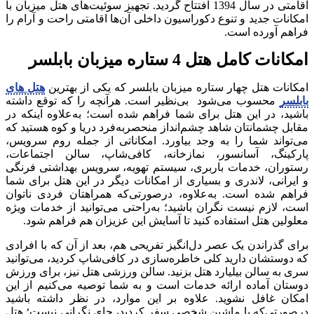
اقامتی در سال 1394 افتتاح گردید. تجهیز سوئیت‌های هتل میزبان با
امکانات جدید و تنوع دکوراسیون داخلی آن‌ها اقامتی راحت و آرام را
فراهم آورده است.
امکانات کامل هتل 4 ستاره میزبان بابلسر
امکانات هتل چهار ستاره میزبان بابلسر که یکی از بهترین
هتل های
بابلسر
محسوب می‌شود بی‌نظیر است. هرآنچه را که توقع داشته
باشید، در این هتل برای شما فراهم شده است؛ به‌علاوه اینکه در
مقابل چشمانتان شاهد چشم‌انداز منحصربه‌فرد دریا و کوه هستید که
می‌تواند شما را به وجد بیاورد. امکاناتی از جمله روم سرویس،
پارکینگ، آسانسور، نمازخانه، کافی‌شاپ، سالن اجتماعات،
رستوران، خدمات باربری، سیستم تهویه، سرویس بهداشتی فرنگی
و ایرانی، لاندری و بسیاری از امکانات دیگر در این هتل برای شما
فراهم شده است. به‌علاوه، درصورتی‌که همراهتان فردی ناتوان
است، لازم نیست نگران باشید؛ به‌راحتی می‌توانید از خدمات ویژه
معلولین هتل استفاده کنید تا آسایش این عزیزان هم فراهم شود.
برای گذراندن یک عصر دل‌انگیز تفریحی هم، بعد از آن که با افرادی
که دوستشان دارید کلی خاطره‌سازی در کافی‌شاپ کردید، می‌توانید
سری به سالن بیلیارد هتل بزنید. سالن ورزشی هتل نیز، برای ورزش
دوستان آماده ارائه خدمات است و به شما توصیه می‌کنیم از این
امکان غافل نشوید. علاوه بر این موارد، در نظر داشته باشید
درصورتی‌که با ماشین شخصی سفر کردید، جای نگرانی نیست؛ هتل