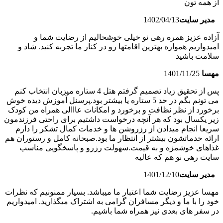
از همه تون
مدیر سایت
1402/04/13
آزاده عزیز همره رهی نو خیلی خوشحالیم از رضایت شما و
امیدواریم همواره بهترین اقامتها رو در کنار ما تجربه کنید. شاد و
سلامت باشید
مهسا
1401/11/25
پس از تحقیق زیاد تصمیم گرفتم هتل 4 ستاره میزبان انتخاب کنم
می تونم بگم در حد 5 ستاره یا بیشتر بود.پرسنل آموزش دیده خوش
برخورد از نظر نظافت و برخورد و امکانات عااالی همراه من کودک
زیر یکسال بود که هر آنچه درخواست داشتیم برای راحتی فرزندمون
سریعا انجام میدادن از رزروشن ها و خدمات کمال تشکر را دارم
ارائه خدماتشون بیشتر از انتظار ما بود.صبحانه کامل و رستوران هم
غذاهای خوشمزه و به قیمت.سهولت رزرو و پاسخگویی مناسب
سایت رهی نو هم که عالیه
مدیر سایت
1401/12/10
مهسا عزیز رضایت شما اعتبار ما میباشد. بسیار ممنونیم که نظرات
خود را با ما و دیگر مسافران گرامی به اشتراک میگذارید. امیدواریم
در سفر های بعدی نیز همراه شما باشیم.