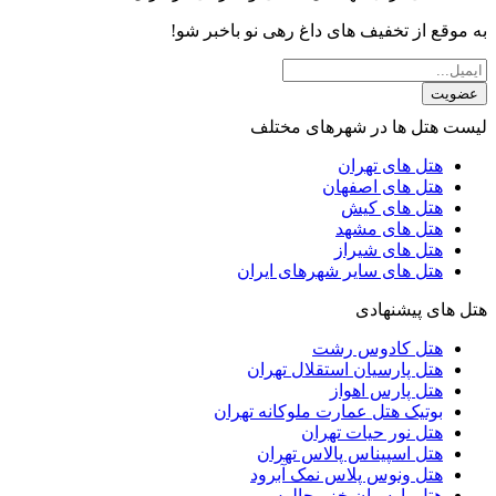
به موقع از تخفیف های داغ رهی نو باخبر شو!
عضویت
لیست هتل ها در شهرهای مختلف
هتل های تهران
هتل های اصفهان
هتل های کیش
هتل های مشهد
هتل های شیراز
هتل های سایر شهرهای ایران
هتل های پیشنهادی
هتل کادوس رشت
هتل پارسیان استقلال تهران
هتل پارس اهواز
بوتیک هتل عمارت ملوکانه تهران
هتل نور حیات تهران
هتل اسپیناس پالاس تهران
هتل ونوس پلاس نمک آبرود
هتل پارسیان خزر چالوس