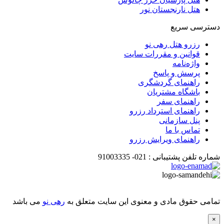
هتل نارنجستان نور
دسترسی سریع
رزرو هتل رهی نو
قوانین و مقررات سایت
واژه‌نامه
پرسش و پاسخ
راهنمای گردشگری
باشگاه مشتریان
راهنمای سفر
راهنمای استرداد رزرو
پنل سازمانی
تماس با ما
راهنمای ویرایش رزرو
شماره تلفن پشتیبانی :
021-
91003335
تمامی حقوق مادی و معنوی این سایت متعلق به
رهی نو
می باشد
×