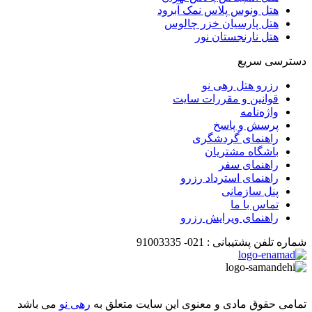
هتل ونوس پلاس نمک آبرود
هتل پارسیان خزر چالوس
هتل نارنجستان نور
دسترسی سریع
رزرو هتل رهی نو
قوانین و مقررات سایت
واژه‌نامه
پرسش و پاسخ
راهنمای گردشگری
باشگاه مشتریان
راهنمای سفر
راهنمای استرداد رزرو
پنل سازمانی
تماس با ما
راهنمای ویرایش رزرو
شماره تلفن پشتیبانی :
021-
91003335
تمامی حقوق مادی و معنوی این سایت متعلق به
رهی نو
می باشد