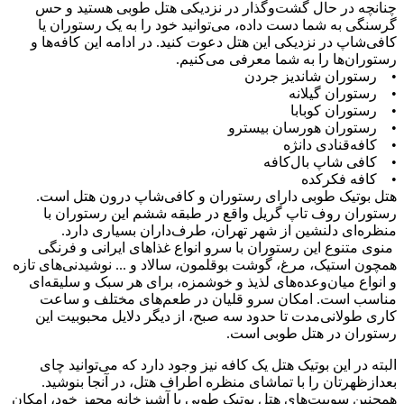
چنانچه در حال گشت‌وگذار در نزدیکی هتل طوبی هستید و حس
گرسنگی به شما دست داده، می‌‌توانید خود را به یک رستوران یا
کافی‌شاپ در نزدیکی این هتل دعوت کنید. در ادامه این کافه‌ها و
رستوران‌ها را به شما معرفی می‌کنیم.
• رستوران شاندیز جردن
• رستوران گیلانه
• رستوران کوبابا
• رستوران هورسان بیسترو
• کافه‌قنادی دانژه
• کافی شاپ بال‌کافه
• کافه فکرکده
هتل بوتیک طوبی دارای رستوران و کافی‌شاپ درون هتل است.
رستوران روف تاپ گریل واقع در طبقه ششم این رستوران با
منظره‌ای دلنشین از شهر تهران، طرف‌داران بسیاری دارد.
منوی متنوع این رستوران با سرو انواع غذاهای ایرانی و فرنگی
همچون استیک، مرغ، گوشت بوقلمون، سالاد و ... نوشیدنی‌های تازه
و انواع میان‌وعده‌های لذیذ و خوشمزه، برای هر سبک و سلیقه‌ای
مناسب است. امکان سرو قلیان در طعم‌های مختلف و ساعت
کاری طولانی‌مدت تا حدود سه صبح، از دیگر دلایل محبوبیت این
رستوران در هتل طوبی است.
البته در این بوتیک هتل یک کافه نیز وجود دارد که می‌توانید چای
بعدازظهرتان را با تماشای منظره اطراف هتل، در آنجا بنوشید.
همچنین سوییت‌های هتل بوتیک طوبی با آشپزخانه مجهز خود، امکان