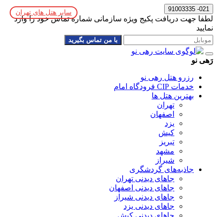
021- 91003335
سایر هتل های تهران
لطفا جهت دریافت پکیج ویژه سازمانی شماره تماس خود را وارد
نمایید
با من تماس بگیرید
رَهی نو
رزرو هتل رهی نو
خدمات CIP فرودگاه امام
بهترین هتل ها
تهران
اصفهان
یزد
کیش
تبریز
مشهد
شیراز
جاذبه‌های گردشگری
جاهای دیدنی تهران
جاهای دیدنی اصفهان
جاهای دیدنی شیراز
جاهای دیدنی یزد
جاهای دیدنی کیش