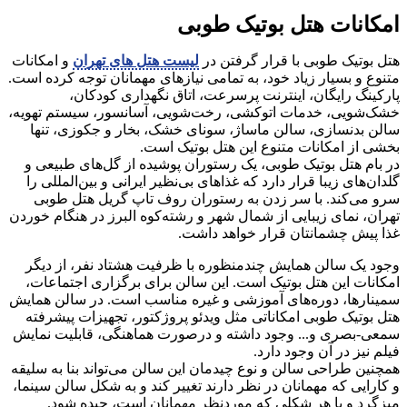
امکانات هتل بوتیک طوبی
هتل بوتیک طوبی با قرار گرفتن در
لیست هتل های تهران
و امکانات
متنوع و بسیار زیاد خود، به تمامی نیازهای مهمانان توجه کرده است.
پارکینگ رایگان، اینترنت پرسرعت، اتاق نگهداری کودکان،
خشک‌شویی، خدمات اتوکشی، رخت‌شویی، آسانسور، سیستم تهویه،
سالن بدنسازی، سالن ماساژ، سونای خشک، بخار و جکوزی، تنها
بخشی از امکانات متنوع این هتل بوتیک است.
در بام هتل بوتیک طوبی، یک رستوران پوشیده از گل‌های طبیعی و
گلدان‌های زیبا قرار دارد که غذاهای بی‌نظیر ایرانی و بین‌المللی را
سرو می‌کند. با سر زدن به رستوران روف تاپ گریل هتل طوبی
تهران، نمای زیبایی از شمال شهر و رشته‌کوه البرز در هنگام خوردن
غذا پیش چشمانتان قرار خواهد داشت.
وجود یک سالن همایش چندمنظوره با ظرفیت هشتاد نفر، از دیگر
امکانات این هتل بوتیک است. این سالن برای برگزاری اجتماعات،
سمینارها، دوره‌های آموزشی و غیره مناسب است. در سالن همایش
هتل بوتیک طوبی امکاناتی مثل ویدئو پروژکتور، تجهیزات پیشرفته
سمعی-بصری و... وجود داشته و درصورت هماهنگی، قابلیت نمایش
فیلم نیز در آن وجود دارد.
همچنین طراحی سالن و نوع چیدمان این سالن می‌تواند بنا به سلیقه
و کارایی که مهمانان در نظر دارند تغییر کند و به شکل سالن سینما،
میزگرد و یا هر شکلی که موردنظر مهمانان است، چیده شود.