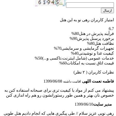
ارسال
امتیاز کاربران رهی نو به این هتل
6.7
فرآیند پذیرش در هتل
80%
برخورد پرسنل پذیرش
90%
نظافت هتل
80%
تجهیزات گرمایشی و سرمایشی
70%
کیفیت غذا و نوشیدنی
40%
خدمات عمومی (شامل اینترنت،تاکسی و...)
50%
قیمت اتاق نسبت به امکانات
60%
نظرات کاربران
( ۲ نظر)
فاطمه نعمت اللهی
1399/06/08
اقامت داشته
پیشنهاد می کنم از مواد با کیفیت تری برای صبحانه اسنفاده کنن به
خصوص نان بهتر و همین طور رستورانشون رو هم راه اندازی کنن
مدیر سایت
1399/06/10
رهی نویی عزیز سلام // طی پیگیری هایی که انجام دادیم هتل طوبی