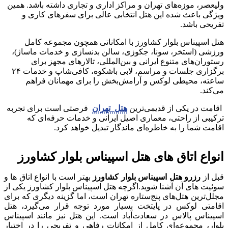
ولیعصر، موزه‌های تهران و مراکز اداری و تجاری داشته باشد. همین
ویژگی باعث شده این هتل انتخابی عالی برای سفرهای کاری و
تفریحی باشد.
هتل اسپیناس بلوار کشاورز با امکاناتی همچون مجموعه کامل
ورزشی (استخر، سونا، جکوزی، سالن بدنسازی و خدمات ماساژ)،
رستوران‌های متنوع ایرانی و بین‌المللی، تالارهای مجهز برای
برگزاری جلسات و مراسم، لابی باشکوه، کافی‌شاپ و خدمات ۲۴
ساعته، محیطی لوکس و آرامش‌بخش را برای مهمانان فراهم
می‌کند.
اقامت در یکی از قدیمی‌ترین
هتل‌ تهران
فرصتی است برای تجربه
ترکیبی از راحتی، معماری اصیل ایرانی و خدمات حرفه‌ای که
اقامت شما را به خاطره‌ای ماندگار تبدیل خواهد کرد.
انواع اتاق‌ های هتل اسپیناس بلوار کشاورز
قبل از
رزرو هتل اسپیناس بلوار کشاورز
بهتر است با انواع اتاق‌ ها و
سوئیت‌ های آن آشنا شوید.اگرچه هتل اسپیناس بلوار کشاورز یکی از
مجلل‌ترین هتل‌های پنج‌ستاره تهران است، اما گزینه دیگری که برای
اقامتی لوکس در پایتخت بسیار مورد توجه قرار می‌گیرد، هتل
اسپیناس پالاس در سعادت‌آباد است. این هتل نیز مانند اسپیناس
بلوار، مجموعه‌ای کامل از امکانات رفاهی و تفریحی را در اختیار