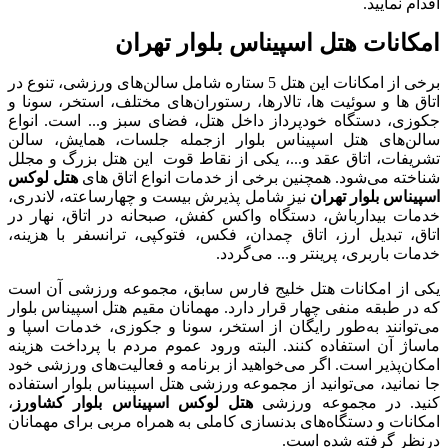
اقدام نمایید.
امکانات هتل اسپیناس بلوار تهران
برخی از امکانات این هتل 5 ستاره شامل سالن‌های ورزشی، تنوع در
اتاق‌ ها و سوئیت‌ ها، تالارها، رستوران‌های مختلف، استخر، سونا و
جکوزی، دستگاه خودپرداز داخل هتل، فضای سبز و... است. انواع
سالن‌های هتل اسپیناس بلوار ازجمله جلسات، همایش، سالن
تشریفات، اتاق عقد و...، یکی از نقاط قوت این هتل بزرگ و مجلل
شناخته می‌شود. همچنین برخی از خدمات انواع اتاق‌ های
هتل لوکس
اسپیناس بلوار تهران
نیز شامل پذیرش بیست‌ و چهارساعته، لاندری،
خدمات بیدارباش، دستگاه واکس کفش، صبحانه در اتاق، نهار در
اتاق، تبدیل ارز، اتاق چمدان، فکس، فتوکپی، ترانسفر با هزینه،
خدمات باربری، پرینتر و... می‌گردد.
یکی از امکانات هتل خلیج فارس سابق، مجموعه ورزشی آن است
که در طبقه منفی چهار قرار دارد. مهمانان مقیم هتل اسپیناس بلوار
می‌توانند به‌طور رایگان از استخر، سونا و جکوزی، خدمات اسپا و
ماساژ آن استفاده کنند. البته ورود عموم مردم با پرداخت هزینه
امکان‌پذیر است. اگر می‌خواهید از برنامه و فعالیت‌های ورزشی خود
جا نمانید، می‌توانید از مجموعه ورزشی هتل اسپیناس بلوار استفاده
کنید. در مجموعه ورزشی
هتل لوکس اسپیناس بلوار کشاورز
،
امکانات و دستگاه‌های بدنسازی کاملی به همراه مربی برای مهمانان
درنظر گرفته شده است.