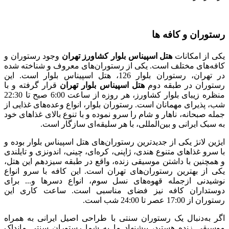
رستوران‌ و کافه ها
یکی از امکانات
هتل اسپیناس بلوار کشاورز تهران
وجود رستوران و
کافه‌های مختلف است. یکی از رستوران‌های معروف و شناخته شده
در تهران، رستوران بلوار 126، هتل اسپیناس بلوار است. این
رستوران در طبقه دوم
هتل اسپیناس بلوار تهران
قرار گرفته و با
منظره زیبای بلوار کشاورز، هر روزه از ساعت 6:00 صبح تا 22:30
شب، پذیرای مهمانان است. رستوران بلوار، انواع وعده‌های غذایی از
جمله صبحانه، ناهار و شام را سرو نموده و با تنوع بالای غذاهای خود
به سبک ایرانی و بین‌المللی، با هر سلیقه‌ای سازگار است.
ایژین لانژ یکی از جدیدترین رستوران‌های هتل اسپیناس بلوار بوده و
با سرو غذاهای متنوع هندی، ژاپنی، کره‌ای، چینی، اندونزی و تایلندی
و همچنین با داشتن موسیقی زنده، واقع در طبقه سیزدهم این هتل،
یکی از بهترین رستوران‌های تهران است. این کافه با سرو انواع
نوشیدنی ازجمله قهوه‌های نسل سوم، انواع دسرها و... برای
دوستداران کافه نیز فضای مناسبی است. ساعت کاری این
رستوران از 17:00 عصر تا 24:00 شب است.
اگر به‌دنبال یک رستوران سنتی با طراحی اصیل ایرانی به همراه
موسیقی زنده هستید، پیشنهاد ما به شما رستوران سنتی مانداک