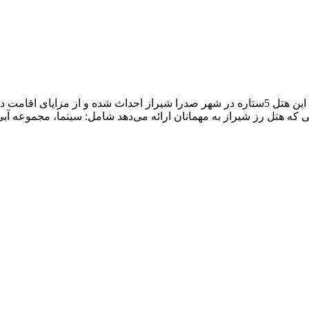
هتل رز شیراز با 100 واحد اقامتی در 6 طبقه در سال 1402 افتتاح شد. این هتل 5ستاره در شهر ص
ی که هتل رز شیراز به مهمانان ارائه می‌دهد شامل: سینما، مجموعه آبی،