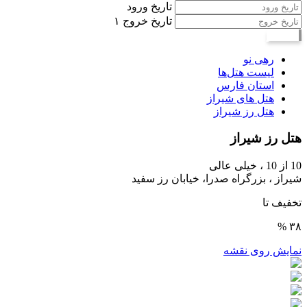
تاریخ ورود
تاریخ خروج
۱
جستجو
رهی نو
لیست هتل‌ها
استان فارس
هتل های شیراز
هتل رز شیراز
هتل رز شیراز
10
از 10 ،
خیلی عالی
شیراز ، بزرگراه صدرا، خیابان رز سفید
تخفیف تا
۳۸ %
نمایش روی نقشه