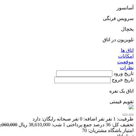
آسانسور
سرویس فرنگی
یخچال
تلویزیون در اتاق
اتاق ها
امکانات
موقعیت
نظرات
تاریخ ورود
تاریخ خروج
اتاق یک نفره
تقویم قیمتی
ظرفیت:
1 نفر
نفر اضافه:
0 نفر
صبحانه رایگان:
دارد
تخفیف کل:
36 درصد
جمع پرداختی 1 شب:
38,610,000 ریال
60,060,000 ر
امتیاز باشگاه مشتریان:
70