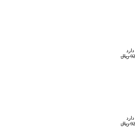
دارد
یال
دارد
یال