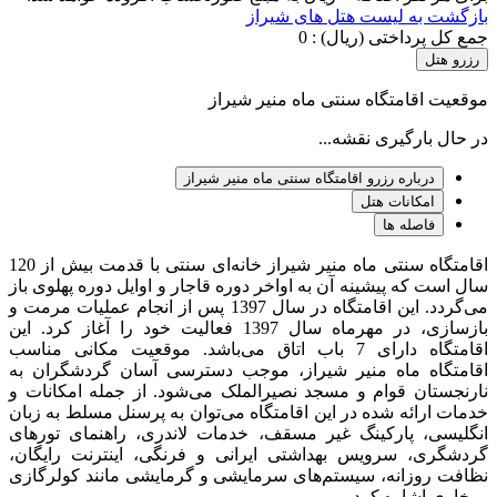
بازگشت به لیست هتل های شیراز
جمع کل پرداختی (ریال) :
0
رزرو هتل
موقعیت اقامتگاه سنتی ماه منیر شیراز
در حال بارگیری نقشه...
درباره رزرو اقامتگاه سنتی ماه منیر شیراز
امکانات هتل
فاصله ها
اقامتگاه سنتی ماه منیر شیراز خانه‌ای سنتی با قدمت بیش از 120
سال است که پیشینه آن به اواخر دوره قاجار و اوایل دوره پهلوی باز
می‌گردد. این اقامتگاه در سال 1397 پس از انجام عملیات مرمت و
بازسازی، در مهرماه سال 1397 فعالیت خود را آغاز کرد. این
اقامتگاه دارای 7 باب اتاق می‌باشد. موقعیت مکانی مناسب
اقامتگاه ماه منیر شیراز، موجب دسترسی آسان گردشگران به
نارنجستان قوام و مسجد نصیرالملک می‌شود. از جمله امکانات و
خدمات ارائه شده در این اقامتگاه می‌توان به پرسنل مسلط به زبان
انگلیسی، پارکینگ غیر مسقف، خدمات لاندری، راهنمای تورهای
گردشگری، سرویس بهداشتی ایرانی و فرنگی، اینترنت رایگان،
نظافت روزانه، سیستم‌های سرمایشی و گرمایشی مانند کولرگازی
و بخاری اشاره کرد.