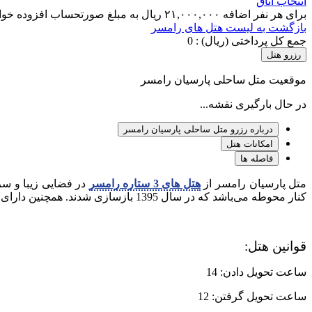
انتخاب اتاق
برای هر نفر اضافه ۲۱,۰۰۰,۰۰۰ ریال به مبلغ صورتحساب افزوده خواهد شد.
بازگشت به لیست هتل های رامسر
جمع کل پرداختی (ریال) :
0
رزرو هتل
موقعیت متل ساحلی پارسیان رامسر
در حال بارگیری نقشه...
درباره رزرو متل ساحلی پارسیان رامسر
امکانات هتل
فاصله ها
متل پارسیان رامسر از
هتل های 3 ستاره رامسر
کنار محوطه می‌باشد که در سال 1395 بازسازی شدند. همچنین دارای ساحل ماسه‌ای اختصاصی است. از ویژگی‌های این متل می‌توان به فاصله 100 کیلومتری از ساحل دریای خزر اشاره کرد.
قوانین هتل:
ساعت تحویل دادن: 14
ساعت تحویل گرفتن: 12