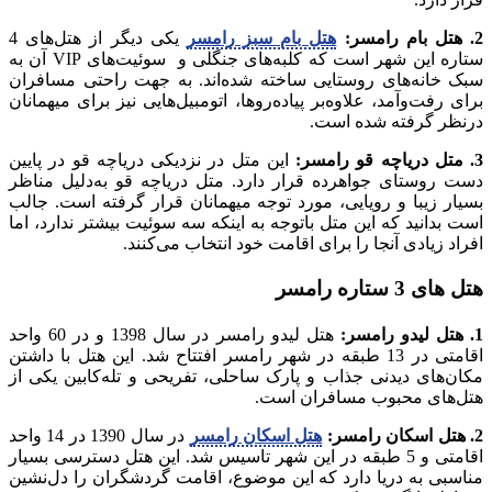
2. هتل بام رامسر:
هتل بام سبز رامسر
یکی دیگر از هتل‌های 4
ستاره این شهر است که کلبه‌های جنگلی و سوئیت‌های VIP آن به
سبک خانه‌های روستایی ساخته شده‌اند. به جهت راحتی مسافران
برای رفت‌وآمد، علاوه‌بر پیاده‌روها، اتومبیل‌هایی نیز برای میهمانان
درنظر گرفته شده است.
3. متل دریاچه قو رامسر:
این متل در نزدیکی دریاچه قو در پایین
دست روستای جواهرده قرار دارد. متل دریاچه قو به‌دلیل مناظر
بسیار زیبا و رویایی، مورد توجه میهمانان قرار گرفته است. جالب
است بدانید که این متل باتوجه به اینکه سه سوئیت بیشتر ندارد، اما
افراد زیادی آنجا را برای اقامت خود انتخاب می‌کنند.
هتل های 3 ستاره رامسر
1. هتل لیدو رامسر:
هتل لیدو رامسر در سال 1398 و در 60 واحد
اقامتی در 13 طبقه در شهر رامسر افتتاح شد. این هتل با داشتن
مکان‌های دیدنی جذاب و پارک ساحلی، تفریحی و تله‌کابین یکی از
هتل‌های محبوب مسافران است.
2. هتل اسکان رامسر:
هتل اسکان رامسر
در سال 1390 در 14 واحد
اقامتی و 5 طبقه در این شهر تاسیس شد. این هتل دسترسی بسیار
مناسبی به دریا دارد که این موضوع، اقامت گردشگران را دل‌نشین