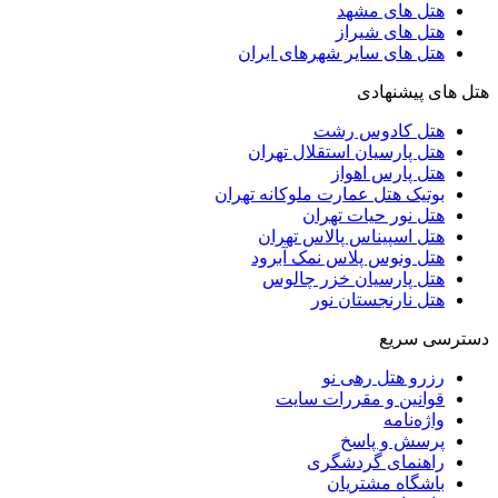
هتل های مشهد
هتل های شیراز
هتل های سایر شهرهای ایران
هتل های پیشنهادی
هتل کادوس رشت
هتل پارسیان استقلال تهران
هتل پارس اهواز
بوتیک هتل عمارت ملوکانه تهران
هتل نور حیات تهران
هتل اسپیناس پالاس تهران
هتل ونوس پلاس نمک آبرود
هتل پارسیان خزر چالوس
هتل نارنجستان نور
دسترسی سریع
رزرو هتل رهی نو
قوانین و مقررات سایت
واژه‌نامه
پرسش و پاسخ
راهنمای گردشگری
باشگاه مشتریان