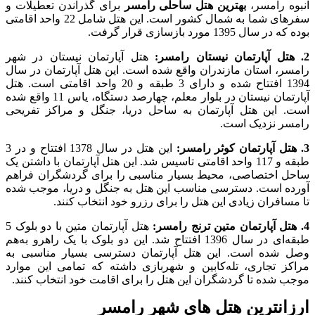
انبوه رامسر،
بهترین هتل ساحلی رامسر
برای گذراندن تعطیلات و
سفرهای شما به شمال کشور است. این هتل شامل 22 واحد اقامتی
بوده که در سال 1395 مورد بازسازی قرار گرفت.
2. هتل آپارتمان نیستان رامسر:
هتل آپارتمان نیستان در شهر
رامسر، استان مازندران واقع شده است. این هتل آپارتمان در سال
1394 افتتاح شده و دارای 3 طبقه و 20 واحد اقامتی است. هتل
آپارتمان نیستان در بلوار معلم، چهارصد دستگاه، یاس 11 واقع شده
است. این هتل آپارتمان به ساحل دریا، جنگل و مراکز تفریحی
رامسر نزدیک است.
3. هتل آپارتمان کوثر رامسر:
این هتل در سال 1378 افتتاح و در 3
طبقه و 117 واحد اقامتی تاسیس شد. این هتل آپارتمان با داشتن یک
ساحل اختصاصی، محیط بسیار مناسبی را برای گردشگران فراهم
آورده است. دسترسی مناسب این هتل به جنگل و دریا، موجب شده
تا مسافران زیادی این هتل را برای رزرو خود انتخاب کنند.
4. هتل آپارتمان متین ترنج رامسر:
هتل آپارتمان متین با دو بلوک 5
طبقه‌ای در سال 1396 افتتاح شد. این دو بلوک با یک راهرو به‌هم
وصل شده است. این هتل آپارتمان دسترسی بسیار مناسبی به
مراکز تجاری، تله‌کابین و شهربازی داشته که تمامی این موارد
موجب شده تا گردشگران این هتل را برای اقامت خود انتخاب کنند.
ارزانترین هتل های شهر رامسر