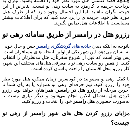
چنانچه قصد کنسلی هتل مورد نظر خود را داشته باشید، نیازی به
پرداخت جریمه‌ یا کارمزد به سایت رهی نو نیست. بنابراین از این
جهت، نگران نباشید. اما این احتمال وجود دارد که از طرف هتل
مورد نظر خود، جریمه‌ای را پرداخت کنید که برای اطلاعات بیشتر
می‌بایست با اطلاعات هتل تماس بگیرید.
رزرو هتل در رامسر از طریق سامانه رهی نو
باتوجه به اینکه دیدن
جاذبه های گردشگری رامسر
حس و حال خوبی
به انسان می‌دهد، این شهر یکی از اولین انتخاب‌های مسافران است.
پس بهتر است که قبل از شروع سفرتان، هتل مدنظرتان را انتخاب
کنید. از همین رو سایت رهی نو با معرفی هتل‌های مختلف این شهر،
کار رزرو محل اقامتتان را راحت و آسان کرده است.
با کمک رهی نو می‌توانید در کوتاه‌ترین زمان ممکن، هتل مورد نظر
خود را رزرو کنید. تیم حرفه‌ای رهی نو همواره پا به پای شما تا
آخرین مرحله از
رزرو هتل در رامسر
، همراهتان خواهد بود. رزرو
کردن هتل به‌شکل آنلاین انجام می‌شود و دیگر نیازی نیست تا
به‌صورت حضوری
هتل رامسر
خود را انتخاب و رزرو کنید.
مزایای رزرو کردن هتل های شهر رامسر از رهی نو
چیست؟