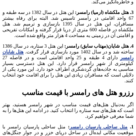
و خاطره‌انگیز می‌کند.
3. هتل ملکشاه (ارمیا) رامسر:
این هتل در سال 1382 در سه طبقه و
67 واحد اقامتی در رامسر تاسیس شد. البته برای رفاه بیشتر
مسافران، این هتل در سال 1395 بازسازی و ترمیم شد. هتل
ملکشاه در فاصله 600 متری از دریا قرار گرفته و امکانات تفریحی
و اقامتی آن در زمینی به مساحت 4 هزار متر واقع شده است.
4. هتل شایان(مهتاب سابق) رامسر:
این هتل 3 ستاره، در سال 1386
ساخته شد و در سال 1402 مورد بازسازی قرار گرفت.
هتل شایان
رامسر
دارای 4 طبقه و 25 واحد اقامتی است و در فاصله 27
کیلومتری از شهر رامسر قرار دارد. این هتل دسترسی بسیار
مناسبی به جاذبه‌های گردشگری اطراف خود دارد. این مورد یکی از
دلایلی است که مسافران زیادی این هتل را برای اقامت خود انتخاب
کنند.
رزرو هتل های رامسر با قیمت مناسب
اگر به‌دنبال هتل‌های قیمت مناسب در شهر رامسر هستید، بهتر
است که هتل‌های سه ستاره را انتخاب کنید. در ادامه این هتل‌ها را به
شما معرفی خواهیم کرد.
1.
متل ساحلی پارسیان رامسر
:
متل ساحلی پارسیان رامسر با
موقعیت مکانی ایده‌آل در ساحل دریای خزر و در جوار جنگل‌های