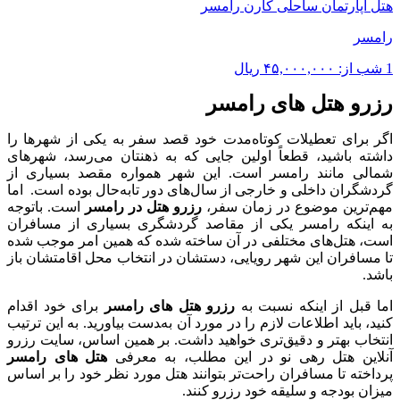
هتل آپارتمان ساحلی کارن رامسر
رامسر
1 شب از:
۴۵,۰۰۰,۰۰۰
ریال
رزرو هتل های رامسر
اگر برای تعطیلات کوتاه‌مدت خود قصد سفر به یکی از شهرها را
داشته باشید، قطعاً اولین جایی که به ذهنتان می‌رسد، شهرهای
شمالی مانند رامسر است. این شهر همواره مقصد بسیاری از
گردشگران داخلی و خارجی از سال‌های دور تابه‌حال بوده است. اما
مهم‌ترین موضوع در زمان سفر،
رزرو هتل در رامسر
است. باتوجه
به اینکه رامسر یکی از مقاصد گردشگری بسیاری از مسافران
است، هتل‌های مختلفی در آن ساخته شده که همین امر موجب شده
تا مسافران این شهر رویایی، دستشان در انتخاب محل اقامتشان باز
باشد.
اما قبل از اینکه نسبت به
رزرو هتل های رامسر
برای خود اقدام
کنید، باید اطلاعات لازم را در مورد آن به‌‍دست بیاورید. به این ترتیب
انتخاب بهتر و دقیق‌تری خواهید داشت. بر همین اساس، سایت رزرو
آنلاین هتل رهی نو در این مطلب، به معرفی
هتل های رامسر
پرداخته تا مسافران راحت‌تر بتوانند هتل مورد نظر خود را بر اساس
میزان بودجه و سلیقه خود رزرو کنند.