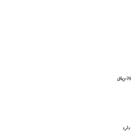
یال
دارد