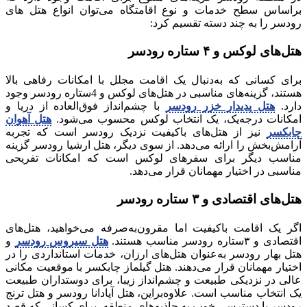
بر‌اساس سطح خدمات و نوع اقامتگاه می‌توان انواع هتل های
رودسر را به چند دسته تقسیم کرد:
هتل‌های لوکس و ۴ ستاره رودسر
برای کسانی که به‌دنبال یک اقامت مجلل با امکانات رفاهی بالا
هستند، گزینه‌های مناسبی در هتل‌های لوکس و 4‌ستاره رودسر وجود
دارد.
هتل پدیدار خزر رودسر
با چشم‌انداز فوق‌العاده از دریا و
امکانات درجه‌یک، یک انتخاب لوکس محسوب می‌شود.
هتل آهوان
چابکسر
نیز از هتل‌های باکیفیت نزدیک رودسر است که تجربه
آرامش‌بخش را ارائه می‌دهد. از سوی دیگر، هتل ارشیا رودسر گزینه
مناسب دیگر برای سفرهای لوکس است که امکانات تفریحی
مناسبی در اختیار مهمانان قرار می‌دهد.
هتل‌های اقتصادی و ۳ ستاره رودسر
اگر یک اقامت باکیفیت اما مقرون‌به‌صرفه می‌خواهید، هتل‌های
اقتصادی و ۳‌ستاره رودسر مناسب هستند.
هتل سیروس رودسر
و
هتل بهار رودسر به‌عنوان هتل‌های ارزان، خدمات استانداردی را در
اختیار مهمانان قرار می‌دهند. هتل گیلماز چابکسر با موقعیت مکانی
عالی در نزدیکی طبیعت و چشم‌انداز زیبا، برای دوستداران طبیعت
یک انتخاب مناسب است. علاوه‌بر‌این، هتل آپادانا رودسر و هتل ترنج
رودسر با دسترسی خوب به جاذبه‌های منطقه، برای کسانی که قصد