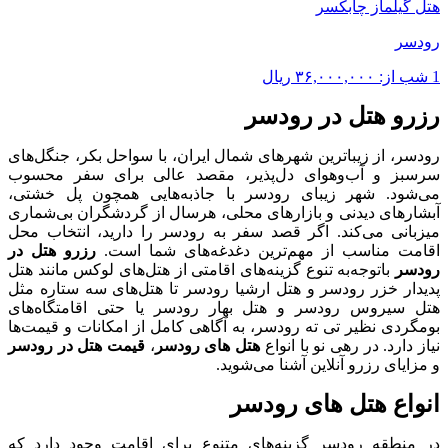
هتل گیلماز چابکسر
رودسر
1 شب از:
۳۶,۰۰۰,۰۰۰
ریال
رزرو هتل در رودسر
رودسر، از زیباترین شهرهای شمال ایران، با سواحل بکر، جنگل‌های
سرسبز و آب‌وهوای دل‌پذیر، مقصد عالی برای سفر محسوب
می‌شود. شهر زیبای رودسر با جاذبه‌هایی همچون پل خشتی،
آبشارهای دیدنی و بازارهای محلی، هر‌سال از گردشگران بی‌شماری
میزبانی می‌کند. اگر قصد سفر به رودسر را دارید، انتخاب محل
اقامت مناسب از مهم‌ترین دغدغه‌های شما است.
رزرو هتل در
رودسر
با‌توجه‌به تنوع گزینه‌های اقامتی از هتل‌های لوکس مانند هتل
پدیدار خزر رودسر و هتل ارشیا رودسر تا هتل‌های سه ستاره مثل
هتل سیروس رودسر و هتل بهار رودسر یا حتی اقامتگاه‌های
بومگردی نظیر تی ته رودسر، به آگاهی کامل از امکانات و قیمت‌ها
نیاز دارد. در رهی نو با انواع
هتل های رودسر
،
قیمت هتل در رودسر
و مزایای رزرو آنلاین آشنا می‌شوید.
انواع هتل های رودسر
در منطقه رودسر گزینه‌های متنوع برای اقامت وجود دارد که