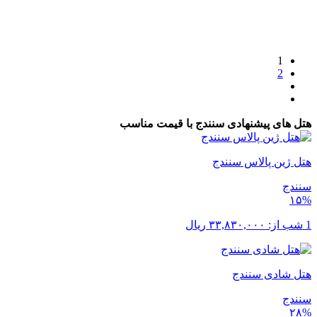
1
2
هتل های پیشنهادی سنندج با قیمت مناسب
هتل ژین پالاس سنندج
سنندج
۱۵%
1 شب از:
۳۳,۸۳۰,۰۰۰
ریال
هتل شادی سنندج
سنندج
۲۸%