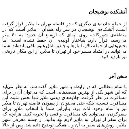
آتشکده نوشیجان
از جمله جاذبه‌ها‌ی دیگر‌ی که در فاصله تهران تا ملایر قرار گرفته
است، آتشکده‌ی نوشیجان در سر راه همدان - ملایر است که در
منطقه‌ی شورکات، روی تپه‌ای که ارتفاع آن حدودا به ۴۰ متر
می‌رسد، قرار دارد. ساختار اولیه‌ی آن حفظ نشده است؛ اما
بخش‌ها‌یی از جمله تالار، انبار‌ها و چندین اتاق هنوز باقی‌مانده‌اند. شما
می‌توانید در امتداد مسیر خود از تهران تا ملایر، از این مکان تاریخی
نیز بازدید کنید.
سخن آخر
با تمام مطالبی که در رابطه با شهر ملایر گفته شد، به نظر می‌آید
که این شهر یکی از بهترین مقصد‌ها‌یی است که می‌توان آن را برای
مسافرت در نظر گرفت. جاذبه‌ها‌ی دیدنی ملایر تنها بخش مثبت این
مسافرت نیست، بلکه حتی می‌توان از پیمودن فاصله تهران تا ملایر
نیز با تمام وجود لذت برد. بنابراین شما با انتخاب ملایر برای
سفر‌کردن، می‌توانید یک مسافرت واقعی را تجربه کنید. هرآنچه که
برای سفر از تهران به ملایر لازم بود بدانید، از جمله معرفی شهر
ملایر، روش‌ها‌ی سفر به آن و... همگی توضیح داده شد. پس از حالا