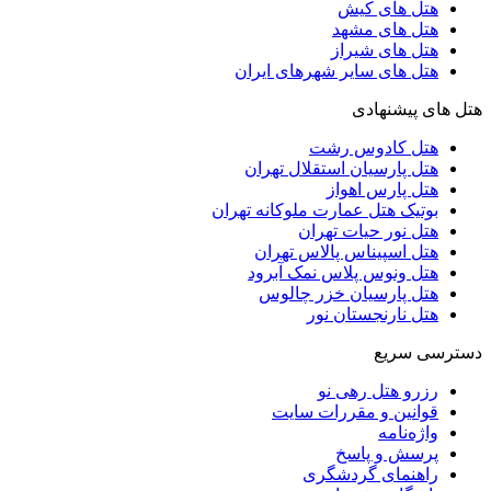
هتل های کیش
هتل های مشهد
هتل های شیراز
هتل های سایر شهرهای ایران
هتل های پیشنهادی
هتل کادوس رشت
هتل پارسیان استقلال تهران
هتل پارس اهواز
بوتیک هتل عمارت ملوکانه تهران
هتل نور حیات تهران
هتل اسپیناس پالاس تهران
هتل ونوس پلاس نمک آبرود
هتل پارسیان خزر چالوس
هتل نارنجستان نور
دسترسی سریع
رزرو هتل رهی نو
قوانین و مقررات سایت
واژه‌نامه
پرسش و پاسخ
راهنمای گردشگری