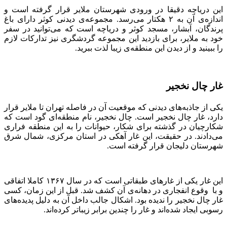
این دریاچه دقیقا در ورودی شهرستان ملایر قرار گرفته است و
اندازه‌ی آن به ۲ هکتار می‌رسد. مجموعه‌ی دیدنی کوثر دارای باغ
پرندگان، آبشار، مسجد کوثر و دریاچه است که می‌توانید در سفر
خود به ملایر، برای بازدید این مجموعه گردشگری نیز تدارکات لازم
را ببینید و از دیدن این منطقه‌ی زیبا لذت ببرید.
غار چال نخجیر
یکی از جاذبه‌ها‌ی دیدنی که موقعیت آن در فاصله تهران تا ملایر قرار
دارد، غار چال نخجیر است. چال نخجیر، نام منطقه‌ای گود است که
شکارچیان در گذشته برای شکار، حیوانات را به این منطقه فرار‌ی
می‌دادند. در حقیقت، این غار آهکی در استان مرکزی، شمال شرق
شهرستان دلیجان قرار گرفته است.
این غار یکی از غار‌ها‌ی طبقاتی است که در سال ۱۳۶۷ کاملا اتفاقی
و با وقوع انفجار‌ی در دهانه‌ی آن کشف شد. قبل از این زمان، کسی
غار چال نخجیر را ندیده بود. اشکال جالب داخل آن به دلیل پدیده‌ها‌ی
رسوبی ایجاد شده‌اند و غار را چندین برابر زیبا‌تر کرده‌اند.