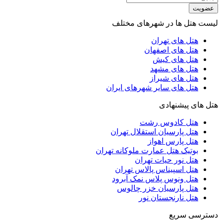
عضویت
لیست هتل ها در شهرهای مختلف
هتل های تهران
هتل های اصفهان
هتل های کیش
هتل های مشهد
هتل های شیراز
هتل های سایر شهرهای ایران
هتل های پیشنهادی
هتل کادوس رشت
هتل پارسیان استقلال تهران
هتل پارس اهواز
بوتیک هتل عمارت ملوکانه تهران
هتل نور حیات تهران
هتل اسپیناس پالاس تهران
هتل ونوس پلاس نمک آبرود
هتل پارسیان خزر چالوس
هتل نارنجستان نور
دسترسی سریع