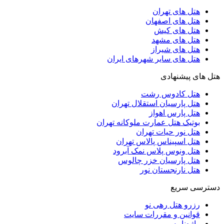
هتل های تهران
هتل های اصفهان
هتل های کیش
هتل های مشهد
هتل های شیراز
هتل های سایر شهرهای ایران
هتل های پیشنهادی
هتل کادوس رشت
هتل پارسیان استقلال تهران
هتل پارس اهواز
بوتیک هتل عمارت ملوکانه تهران
هتل نور حیات تهران
هتل اسپیناس پالاس تهران
هتل ونوس پلاس نمک آبرود
هتل پارسیان خزر چالوس
هتل نارنجستان نور
دسترسی سریع
رزرو هتل رهی نو
قوانین و مقررات سایت
واژه‌نامه