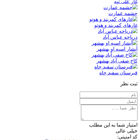
غار علی تپه
چشمه عمارت
غارهای کمربند و هوتو
دریاچه عباس آباد
آبشار اسپه او بهشهر
کاخ صفی ‌آباد بهشهر
قبرستان سفید چاه
ثبت نظر
امتیاز شما به این مطلب
خیلی عالی
کد امنیتی: