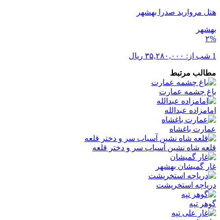
هتل مروارید صدرا بهشهر
بهشهر
۲%
1 شب از:
۳۵,۲۸۰,۰۰۰
ریال
مطالب مرتبط
باغ چشمه عمارت
امامزاده عبدالله
عمارت باغشاه
قلعه شاه نشین آسیاب سر و دختر قلعه
غار گمیشان بهشهر
دریاچه استخرپشت
گوهر تپه