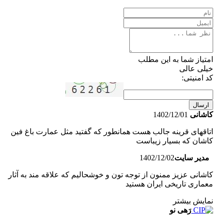
امتیاز شما به این مطلب
خیلی عالی
کد امنیتی:
ارسال
کاشانی
1402/12/01
اتاقهای قرینه جالب هست همانطور که گفتید مثل عمارت باغ فین
کاشان که بسیار زیباست
مدیر سایت
1402/12/02
کاشانی عزیز ممنون از توجه تون و خوشحالیم که علاقه مند به آثار
معماری تاریخی ایران هستید
نمایش بیشتر
رَهی نو