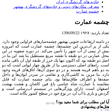
جاذبه های گردشگری ایران
معرفی مکان‌های دیدنی و جاذبه‌های گردشگری بهشهر
چشمه عمارت
چشمه عمارت
تعداد بازدید:
۱۹۲۸
1396/09/22
در دامنه ارتفاعات جنوبى بهشهر چشمه‌سارهاى فراوانى وجود دارد.
یکى از پر آب‌ترینِ این چشمه‌ها، چشمه عمارت است که امروزه
بیش از نیمى از آب شهر را تأمین مى‌کند. در دوره صفویه در این
محل عمارتى در دو طبقه با نقشه مربع مستطیل بنا شد. این بنا در
اصل دو طبقه بود که اکنون تنها یک جرز از طبقه اول آن باقى‌ مانده
است. راه‌هاى اصلى دسترسى بنا از طریق چهار ایوانى است که دو
به دو باهم قرینه هستند و در دو سوى آن‌ها، اتاق‌هاى قرینه وجود
دارد. بنا مزین به کاشى‌کارى و نقاشى در سردر ایوان‌ها و داخل
صفه‌ها و اطراف طاق‌نماها بود. بناى چشمه عمارت که قابل
مقایسه با عمارت شاه عباسى باغ فین کاشان و هشت بهشت
اصفهان است، داراى ویژگى‌هایى در سیستم آب‌رسانى است و
گردش و بازى با آب آن، در نوع خود در سطح کشور یگانه است.
آیا این مطلب برای شما مفید بود؟
هتل‌های پیشنهادی