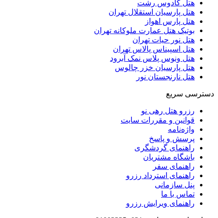
هتل کادوس رشت
هتل پارسیان استقلال تهران
هتل پارس اهواز
بوتیک هتل عمارت ملوکانه تهران
هتل نور حیات تهران
هتل اسپیناس پالاس تهران
هتل ونوس پلاس نمک آبرود
هتل پارسیان خزر چالوس
هتل نارنجستان نور
دسترسی سریع
رزرو هتل رهی نو
قوانین و مقررات سایت
واژه‌نامه
پرسش و پاسخ
راهنمای گردشگری
باشگاه مشتریان
راهنمای سفر
راهنمای استرداد رزرو
پنل سازمانی
تماس با ما
راهنمای ویرایش رزرو