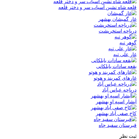
قلعه شاه نشین آسیاب سر و دختر قلعه
غار گمیشان بهشهر
دریاچه استخرپشت
گوهر تپه
غار علی تپه
بقعه سادات بابلکانی
غارهای کمربند و هوتو
دریاچه عباس آباد
آبشار اسپه او بهشهر
کاخ صفی ‌آباد بهشهر
قبرستان سفید چاه
ثبت نظر