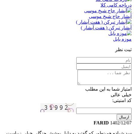
دریاچه کامی کلا
آبشار حاج شیخ موسی
آبشار تیرکن ( هفت آبشار )
موزه بابل
ثبت نظر
امتیاز شما به این مطلب
خیلی عالی
کد امنیتی:
ارسال
FARID
1402/12/07
سد شیاده همینطور که گفتید به دلیل پوشش جنگلی خیلی زیباست