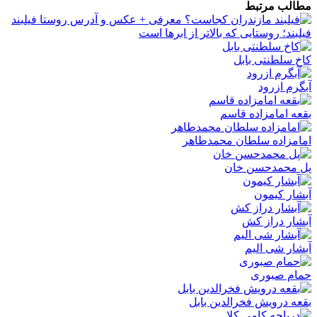
مطالب مرتبط
فیلبند؛ روستایی که بالاتر از ابرها است
کاخ سلطنتی بابل
آبگرم ازرود
بقعه امامزاده قاسم
امامزاده سلطان محمدطاهر
پل محمدحسن خان
آبشار کیمون
آبشار دراز کش
آبشار شی الیم
حمام صبوری
بقعه درویش فخرالدین بابل