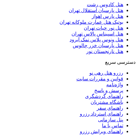
هتل کادوس رشت
هتل پارسیان استقلال تهران
هتل پارس اهواز
بوتیک هتل عمارت ملوکانه تهران
هتل نور حیات تهران
هتل اسپیناس پالاس تهران
هتل ونوس پلاس نمک آبرود
هتل پارسیان خزر چالوس
هتل نارنجستان نور
دسترسی سریع
رزرو هتل رهی نو
قوانین و مقررات سایت
واژه‌نامه
پرسش و پاسخ
راهنمای گردشگری
باشگاه مشتریان
راهنمای سفر
راهنمای استرداد رزرو
پنل سازمانی
تماس با ما
راهنمای ویرایش رزرو