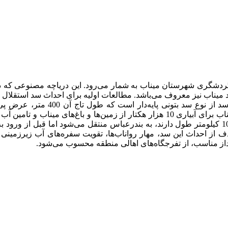
ذخیره‌سازی 270 میلیون مترمکعب آب را دارا می‌باشد. از آب سد میناب برای آبیاری 10 
سد توسط دو خط لوله 1400 و 1200 میلی‌متری که هر کدام حدود 100 کیلومتر طول دارند، به بندرعبا
 از احداث این سد، مهار رواناب‌ها، تقویت سفره‌های آب زیرزمینی