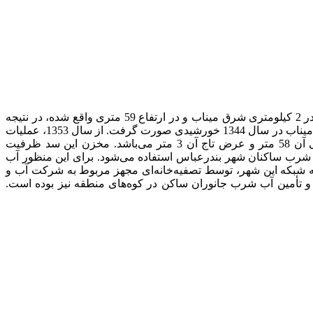
این دریاچه یکی از دریاچه‌های استان هرمزگان و از جمله جاذبه‌های گردشگری شهرستان میناب به شمار می‌رود. این دریاچه مصنوعی که در 2 کیلومتری شرق میناب و در ارتفاع 59 متری واقع شده، در نتیجه
احداث سد بر روی رودخانه میناب شکل گرفته از این رو به دریاچه سد میناب نیز معروف می‌باشد. مطالعات اولیه برای احداث سد استقلال میناب در سال 1344 خورشیدی صورت گرفت. از سال 1353، عملیات
ساخت این سد آغاز شد و در سال 1362، به بهره‌برداری رسید. این سد از نوع سد بتونی پایه‌دار است که طول تاج آن 400 متر، عرض پی آن 58 متر و عرض تاج آن 3 متر می‌باشد. مخزن این سد ظرفیت
هزار هکتار از زمین‌ها و باغ‌های میناب و تامین آب شرب ساکنان شهر بندرعباس استفاده می‌شود. برای این منظور آب
س منتقل می‌شود اما قبل از ورود به شبکه این شهر، توسط تصفیه‌خانه‌ای مجهز مربوط به شرکت آب و
 و تأمین آب شرب جانوران ساکن در کوه‌های منطقه نیز بوده است.