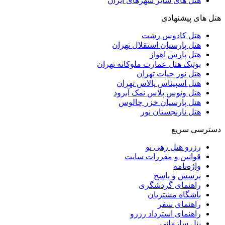
هتل های سایر شهرهای ایران
هتل های پیشنهادی
هتل کادوس رشت
هتل پارسیان استقلال تهران
هتل پارس اهواز
بوتیک هتل عمارت ملوکانه تهران
هتل نور حیات تهران
هتل اسپیناس پالاس تهران
هتل ونوس پلاس نمک آبرود
هتل پارسیان خزر چالوس
هتل نارنجستان نور
دسترسی سریع
رزرو هتل رهی نو
قوانین و مقررات سایت
واژه‌نامه
پرسش و پاسخ
راهنمای گردشگری
باشگاه مشتریان
راهنمای سفر
راهنمای استرداد رزرو
پنل سازمانی