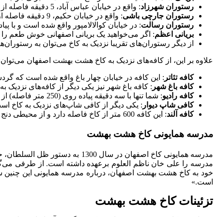
رستوران شهرزاد
: واقع در خیابان عباس آباد، 5 دقیقه فاصله از کاخ، تا 22:30 دقیقه شب باز است.
رستوران جارچی باشی
: واقع در خیابان حکیم، 9 دقیقه فاصله از کاخ و ساعت‌های کاری آن بعد از ظهر تا ساعت 16 و شب‌ها از ساعت 19:30 به بعد.
رستوران رسالت
: در خیابان کوالالامپور واقع شده است و با پیاده ر
بریانی اعظم
: اگر می‌خواهید یک بریانی اصفهانی خوش طعم را امتحان کنید بری
از دیگر رستوران‌های تقریبا نزدیک به کاخ می‌توان به رستور
علاوه بر این، از کافه‌های نزدیک به کاخ هشت بهشت اصفهان می‌توان ب
کافه تئاتر
: این کافه در خیابان چهار باغ واقع شده است که گردشگران کاخ هشت بهشت می‌توانند تنها با 1 دقیق
کافه باغ شهر
: کافه باغ شهر نیز یکی دیگر از کافه‌های نزدیک به کاخ است که در
کافه رادیو
: شما تنها با سه دقیقه پیاده روی (250 متر فاصله) از کاخ می‌توانید به کافه رادیو دسترسی پیدا کنید.
کافی شاپ دیوار
: یکی دیگر از کافی شاپ‌های نزدیک به کاخ است که 350 متر از آن فاص
کافه آلند
: این کافه 600 متر از کاخ فاصله دارد و از محیطی دنج و بی‌تکلف برخوردار است.
مدرسه همایونی کاخ هشت بهشت
مدرسه را علی خان ناظم العلوم برعهده داشته است. از طرفی می‌گوی
خود به کاخ هشت بهشت اصفهان، درباره مدرسه همایونی این چنین سخ
است.»
تزئینات کاخ هشت بهشت