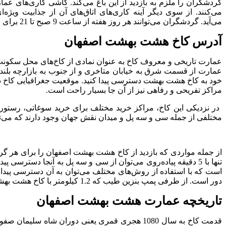
گردشگران را ملزم به بازدید از این باغ می‌کند. کاشی کاری‌های عمار
می‌کنند. از سوی دیگر آینه کاری‌های اتاق‌های آن از جذابیت وی
می‌آید. گردشگران می‌توانند هر روز هفته از ساعت 9 صبح تا 21 برای بازدید از کاخ به آن جا بروند و به مدت 1 ساعت در آن جا به گشت و گذار بپردازند.
آدرس کاخ هشت بهشت اصفهان
عمارت تاریخی و معروف کاخ به عنوان نمادی از کاخ‌های محل سکونت 
خود به کاخ هشت بهشت دسترسی پیدا کنید. موقعیت جغرافیایی کاخ د
مراکز تفریحی و رفاهی نیز از آن جا بسیار راحت است.
در نزدیکی این کاخ، مراکز خرید مختلف برای خرید سوغاتی، رستوران‌
مختلفی از جمله سی و سه پل و میدان نقش جهان وجود دارند که می‌توانی
از جمله مواردی که بازدید از کاخ هشت بهشت اصفهان را برای هر 
تنها با 5 دقیقه پیاده‌روی می‌توان از سی و سه پل به آنجا دسترسی پیدا کرد و در عین حال فاصله اندکی با میدان نقش جهان و
دور است. از طرفی پمپ بنزین طیب که 1.2 کیلومتر با کاخ هشت بهشت فاصله دارد نزدیک‌ترین پمپ بنزین به آن است.
تاریخچه عمارت هشت بهشت اصفهان
قدمت کاخ به سال 1080 هجری قمری یعنی دوران شا