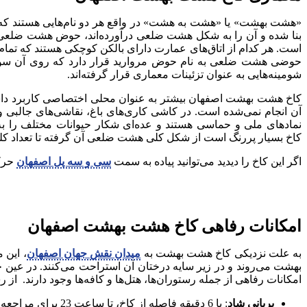
«هشت بهشت» یا «هشت به هشت» در واقع هر دو نام‌هایی هستند که به ا
بنا شده و آن را به شکل هشت ضلعی درآورده‌اند، حوض هشت ضلعی در 
است. هر کدام از اتاق‌های عمارت دارای بالکن کوچکی هستند که تمام آن
حوضی هشت ضلعی به نام حوض مروارید قرار دارد که روی آن سوراخ‌ها
شومینه‌هایی به عنوان تزئینات معماری قرار گرفته‌اند.
کاخ هشت بهشت اصفهان بیشتر به عنوان محلی اختصاصی کاربرد داشته 
آن انجام نمی‌شده است. در کاشی کاری‌های باغ، نقاشی‌های جالبی وجود
نمادهای ملی و حماسی هستند و عده‌ای شکار حیوانات مختلف را به 
کاخ بسیار پررنگ است از شکل کلی هشت ضلعی آن گرفته تا تعداد کلی اتاق‌ها که 8 عدد است و آجرهای کف پوش هشت ضلعی و از همه مهم‌تر هشت سوگلی پادشاه که
اگر این کاخ را دیدید می‌توانید پیاده به سمت
سی و سه پل اصفهان
حرکت
امکانات رفاهی کاخ هشت بهشت اصفهان
به علت نزدیکی کاخ هشت بهشت به
میدان نقش جهان اصفهان
، این 
بهشت می‌روند و در زیر سایه درختان آن استراحت می‌کنند. در عین حال
امکانات رفاهی از جمله رستوران‌ها، هتل‌ها و کافه‌ها وجود دارند. از ر
بریانی شاد
: با 6 دقیقه فاصله از کاخ، تا ساعت 23 برای مراجعه گردشگران باز است.