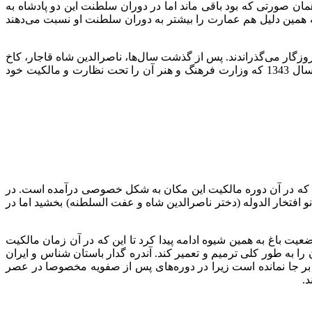
صورتی که بود باقی ماند اما در دوران سلطنت این دو پادشاه به
 همین دلیل هم عمارت را بیشتر به دوران سلطنت او نسبت می‌دهند
 دیگر در طبقه اول آن روزگار می‌گذراندند. پس از گذشت سال‌ها، ناصرالدین شاه قاجار، کاخ
هشت بهشت اصفهان را به بانو افتخار الدوله واگذار کرد و به همین ترتیب به وارثان او منتقل شد و در هر دوره تغییراتی در آن ایجاد شد تا سال 1343 که وزارت فرهنگ و هنر آن را تحت نظارت و مالکیت خود
 که در آن دوره مالکیت این مکان به شکل خصوصی درآمده است. در
 افتخار الدوله (دختر ناصرالدین شاه و عفت السلطنه) بخشید اما در
مام تزیینات، شامل طلاکاری و آیینه کاری‌های محصول دوره صفویه را زیر گچ کاری‌هایی پنهان کردند. تا سال 1344 نیز وضعیت باغ به همین شیوه ادامه پیدا کرد تا این که در آن زمان مالکیت
را به طور کلی ترمیم و تعمیر کند. آندره گدار باستان شناس و ایران
گ بر جا نمانده است زیرا در دوره‌های پس از صفویه مخصوصا در عصر
د.