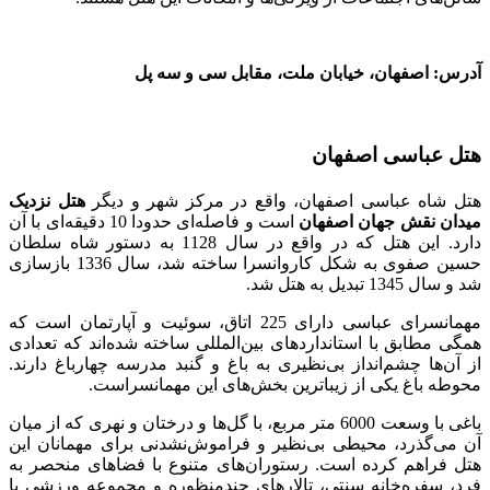
آدرس: اصفهان، خیابان ملت، مقابل سی‌ و سه پل
هتل عباسی اصفهان
هتل شاه عباسی اصفهان، واقع در مرکز شهر و دیگر
هتل نزدیک
میدان نقش جهان اصفهان
است و فاصله‌ای حدودا 10 دقیقه‌ای با آن
دارد. این هتل که در واقع در سال 1128 به دستور شاه سلطان
حسین صفوی به شکل کاروانسرا ساخته شد، سال 1336 بازسازی
شد و سال 1345 تبدیل به هتل شد.
مهمانسرای عباسی دارای 225 اتاق، سوئیت و آپارتمان است که
همگی مطابق با استانداردهای بین‌المللی ساخته شده‌اند که تعدادی
از آن‌ها چشم‌انداز بی‌نظیری به باغ و گنبد مدرسه چهارباغ دارند.
محوطه باغ یکی از زیباترین بخش‌های این مهمانسراست.
باغی با وسعت 6000 متر مربع، با گل‌ها و درختان و نهری که از میان
آن می‌گذرد، محیطی بی‌نظیر و فراموش‌نشدنی برای مهمانان این
هتل فراهم کرده است. رستوران‌های متنوع با فضاهای منحصر به
فرد، سفره‌خانه سنتی، تالارهای چندمنظوره و مجموعه ورزشی با