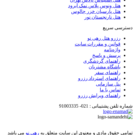
هتل ونوس پلاس نمک آبرود
هتل پارسیان خزر چالوس
هتل نارنجستان نور
دسترسی سریع
رزرو هتل رهی نو
قوانین و مقررات سایت
واژه‌نامه
پرسش و پاسخ
راهنمای گردشگری
باشگاه مشتریان
راهنمای سفر
راهنمای استرداد رزرو
پنل سازمانی
تماس با ما
راهنمای ویرایش رزرو
شماره تلفن پشتیبانی :
021-
91003335
تمامی حقوق مادی و معنوی این سایت متعلق به
رهی نو
می باشد