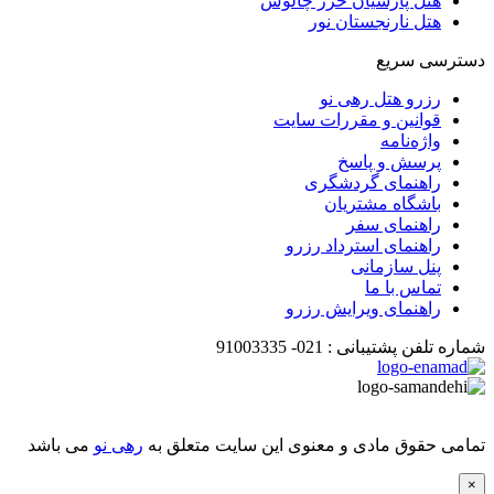
هتل پارسیان خزر چالوس
هتل نارنجستان نور
دسترسی سریع
رزرو هتل رهی نو
قوانین و مقررات سایت
واژه‌نامه
پرسش و پاسخ
راهنمای گردشگری
باشگاه مشتریان
راهنمای سفر
راهنمای استرداد رزرو
پنل سازمانی
تماس با ما
راهنمای ویرایش رزرو
شماره تلفن پشتیبانی :
021-
91003335
تمامی حقوق مادی و معنوی این سایت متعلق به
رهی نو
می باشد
×