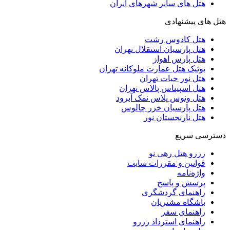
هتل های سایر شهرهای ایران
هتل های پیشنهادی
هتل کادوس رشت
هتل پارسیان استقلال تهران
هتل پارس اهواز
بوتیک هتل عمارت ملوکانه تهران
هتل نور حیات تهران
هتل اسپیناس پالاس تهران
هتل ونوس پلاس نمک آبرود
هتل پارسیان خزر چالوس
هتل نارنجستان نور
دسترسی سریع
رزرو هتل رهی نو
قوانین و مقررات سایت
واژه‌نامه
پرسش و پاسخ
راهنمای گردشگری
باشگاه مشتریان
راهنمای سفر
راهنمای استرداد رزرو