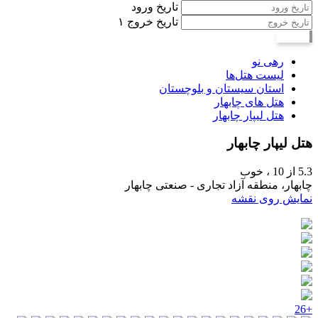
تاریخ ورود
تاریخ خروج
۱
جستجو
رهی نو
لیست هتل‌ها
استان سیستان و بلوچستان
هتل های چابهار
هتل لیپار چابهار
هتل لیپار چابهار
5.3
از 10 ،
خوب
چابهار، منطقه آزاد تجاری - صنعتی چابهار
نمایش روی نقشه
+26