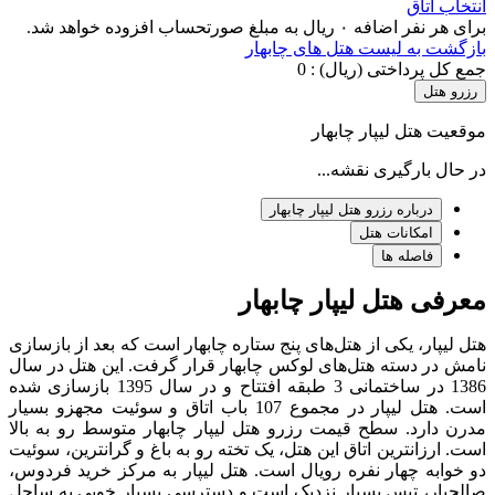
انتخاب اتاق
برای هر نفر اضافه ۰ ریال به مبلغ صورتحساب افزوده خواهد شد.
بازگشت به لیست هتل های چابهار
جمع کل پرداختی (ریال) :
0
رزرو هتل
موقعیت هتل لیپار چابهار
در حال بارگیری نقشه...
درباره رزرو هتل لیپار چابهار
امکانات هتل
فاصله ها
معرفی هتل لیپار چابهار
هتل لیپار،‌ یکی از هتل‌های پنج ستاره چابهار است که بعد از بازسازی
نامش در دسته هتل‌های لوکس چابهار قرار گرفت. این هتل در سال
1386 در ساختمانی 3 طبقه‌ افتتاح و در سال 1395 بازسازی شده
است. هتل لیپار در مجموع 107 باب اتاق و سوئیت مجهزو بسیار
مدرن دارد. سطح قیمت رزرو هتل لیپار چابهار متوسط رو به بالا
است. ارزانترین اتاق این هتل، یک تخته رو به باغ و گرانترین،‌ سوئیت
دو خوابه چهار نفره رویال است. هتل لیپار به مرکز خرید فردوس،
صالحیار، تیس بسیار نزدیک است و دسترسی بسیار خوبی به ساحل