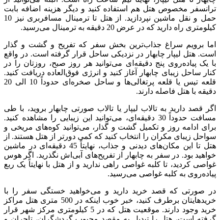
ترانسفر مخصوص هتل هم استفاده کنید و دیگر هزینه اضافه بابت
حمل و نقل ماشین نپردازید. از هتل تا ترمینال مسافربری نیز 10
کیلومتری راه دارید که در عرض 20 دقیقه به ترمینال می‌رسید.
اما برویم سراغ جذاب‌ترین بخش سفر که تفریح و گشت و گذار
است. هتل لیپار چابهار در نزدیکی ساحل قرار گرفته است. در واقع
با یک پیاده‌روی پنج دقیقه‌ای می‌توانید هر روز صبح، روزتان را در
کنار ساحل زیبای چابهار آغاز کنید و انرژی فوق‌العاده دریافت کنید.
قلعه تیس یا قلعه پرتغالی‌ها و ساحل صخره‌ای حدوداً 10 الی 20
دقیقه با هتل فاصله دارند.
اگر قصد دارید به تالاب لیپار یا تالاب صورتی چابهار بروید، با طی
مسافت حدوداً 30 دقیقه‌ای، می‌توانید این زیبایی را مشاهده کنید.
برای ادامه روز و تکمیل گشت و گذار، می‌توانید کوه‌های مریخی و
سواحل زیبای مکران را انتخاب کنید که کمی دورتر از هتل هستند. از
هتل تا این مکان‌های دیدنی و جذاب، نهایتاً 45 دقیقه‌ای در ماشین
خواهید بود. در سفر به چابهار از تفریح‌های آبی‌اش نگذرید. اگر هوس
غواصی کردید، تا کلبه غواصی راهی ندارید و از هتل با نهایتاً یک ربع
پیاده‌روی به کلبه غواصی می‌رسید.
در صورتی که قصد خرید دارید و می‌خواهید خستگی سفر را با
خریدهایتان برطرف کنید، خبر خوب اینکه در 500 متری هتل مراکز
خرید وجود دارند. موقعیت هتل که در 5 کیلومتری مرکز شهر قرار
گرفته است، هتل را تبدیل به مقصد محبوب گردشگران، تاجران و