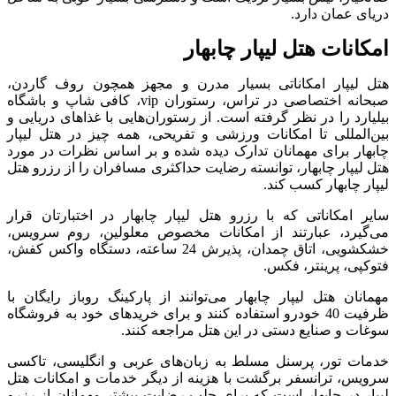
دریای عمان دارد.
امکانات هتل لیپار چابهار
هتل لیپار امکاناتی بسیار مدرن و مجهز همچون روف گاردن،
صبحانه اختصاصی در تراس، رستوران vip، کافی شاپ و باشگاه
بیلیارد را در نظر گرفته است. از رستوران‌هایی با غذاهای دریایی و
بین‌المللی تا امکانات ورزشی و تفریحی، همه چیز در هتل لیپار
چابهار برای مهمانان تدارک دیده شده و بر اساس نظرات در مورد
هتل لیپار چابهار، توانسته رضایت حداکثری مسافران را از رزرو هتل
لیپار چابهار کسب کند.
سایر امکاناتی که با رزرو هتل لیپار چابهار در اختبارتان قرار
می‌گیرد، عبارتند از امکانات مخصوص معلولین، روم سرویس،
خشکشویی، اتاق چمدان، پذیرش 24 ساعته، دستگاه واکس کفش،
فتوکپی، پرینتر، فکس.
مهمانان هتل لیپار چابهار می‌توانند از پارکینگ روباز رایگان با
ظرفیت 40 خودرو استفاده کنند و برای خریدهای خود به فروشگاه
سوغات و صنایع دستی در این هتل مراجعه کنند.
خدمات تور، پرسنل مسلط به زبان‌های عربی و انگلیسی، تاکسی
سرویس، ترانسفر برگشت با هزینه از دیگر خدمات و امکانات هتل
لیپار در چابهار است که برای جلب رضایت بیشتر مهمانان از رزرو