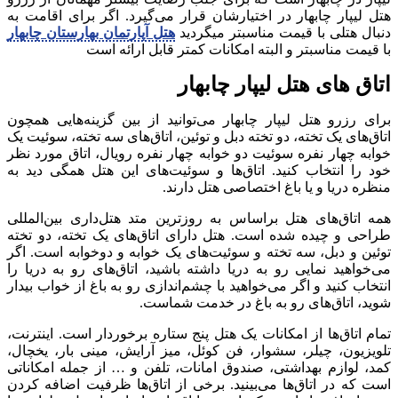
هتل لیپار چابهار در اختیارشان قرار می‌گیرد. اگر برای اقامت به
دنبال هتلی با قیمت مناسبتر میگردید
هتل آپارتمان بهارستان چابهار
با قیمت مناسبتر و البته امکانات کمتر قابل ارائه است
اتاق‌ های هتل لیپار چابهار
برای رزرو هتل لیپار چابهار می‌توانید از بین گزینه‌هایی همچون
اتاق‌های یک تخته،‌ دو تخته دبل و توئین، اتاق‌های سه تخته، سوئیت یک
خوابه چهار نفره سوئیت دو خوابه چهار نفره رویال، اتاق مورد نظر
خود را انتخاب کنید. اتاق‌ها و سوئیت‌های این هتل همگی دید به
منظره دریا و یا باغ اختصاصی هتل دارند.
همه اتاق‌های هتل براساس به روزترین متد هتل‌داری بین‌المللی
طراحی و چیده شده است. هتل دارای اتاق‌های یک تخته، دو تخته
توئین و دبل، سه تخته و سوئیت‌های یک خوابه و دوخوابه است. اگر
می‌خواهید نمایی رو به دریا داشته باشید، اتاق‌های رو به دریا را
انتخاب کنید و اگر می‌خواهید با چشم‌اندازی رو به باغ از خواب بیدار
شوید، اتاق‌های رو به باغ در خدمت شماست.
تمام اتاق‌ها از امکانات یک هتل پنج ستاره برخوردار است. اینترنت،
تلویزیون، چیلر، سشوار، فن کوئل، میز آرایش، مینی بار، یخچال،
کمد، لوازم بهداشتی، صندوق امانات، تلفن و … از جمله امکاناتی
است که در اتاق‌ها می‌بینید. برخی از اتاق‌ها ظرفیت اضافه کردن