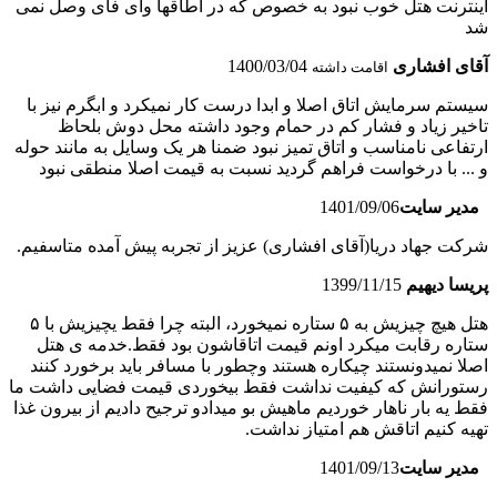
اینترنت هتل خوب نبود به خصوص که در اطاقها وای فای وصل نمی
شد
آقای افشاری
1400/03/04
اقامت داشته
سیستم سرمایش اتاق اصلا و ابدا درست کار نمیکرد و ابگرم نیز با
تاخیر زیاد و فشار کم در حمام وجود داشته محل دوش بلحاظ
ارتفاعی نامناسب و اتاق تمیز نبود ضمنا هر یک وسایل به مانند حوله
و ... با درخواست فراهم گردید نسبت به قیمت اصلا منطقی نبود
مدیر سایت
1401/09/06
شرکت جهاد دریا(آقای افشاری) عزیز از تجربه پیش آمده متاسفیم.
پریسا دیهیم
1399/11/15
هتل هیچ چیزیش به ۵ ستاره نمیخورد، البته چرا فقط یچیزیش با ۵
ستاره رقابت میکرد اونم قیمت اتاقاشون بود فقط.خدمه ی هتل
اصلا نمیدونستند چیکاره هستند وچطور با مسافر باید برخورد کنند
رستورانش که کیفیت نداشت فقط بیخوردی قیمت فضایی داشت ما
فقط یه بار ناهار خوردیم ماهیش بو میدادو ترجیح دادیم از بیرون غذا
تهیه کنیم اتاقش هم امتیاز نداشت.
مدیر سایت
1401/09/13