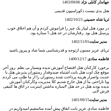
جهاندار کابلى نژاد
1403/09/06
هتل بدى نیست دکوراسیون قدیمى
ثریا شاه حسینی
1402/10/23
در مورد هتل لیپار یک چیز را فراموش کردم و آن هم اخلاق خوب
پرسنل هتل بود. رفتارشان در حد هتل 5 ستاره بود.
مدیر سایت
1402/11/01
ثریای عزیز ممنون ازتوجه و قدرشناسی شما شاد و پیروز باشید
فاطمه منادی
1400/12/17
برخورد کارکنان هتل افتضاح آموزش ندیده وبسیار بی نظم .روز آخر
موقع چک اوت هتل بابت اشتباه صندوقدار رستوران پذیرش هتل با
جدیت واصرار هزینه پرداخت شده رستوران را از ما طلب می کردند
وبا ناراحتی ما از هتل خارج شدیم کلا مدیریت وکارکنان آموزش
ندیده بودند هتل در حد هتل ۳ستاره نداشتن اینترنت در اتاق ها کثیفی
فرش لابی
مدیر سایت
1401/09/15
فاطمه منادی عزیز بابت اتفاق پیش آمده متاسفیم.امیدواریم در