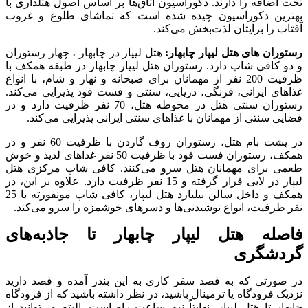
تخت اضافه را دارند. دکوراسیون اتاق‌ها بر اساس اصول هتلداری با
بهترین دکوراسیون چیده شده است که تماشای طلوع و غروب
آفتاب را برایتان لذت‌بخش می‌کند.
رستوران ‎های هتل لیپار چابهار:
هتل لیپار در چابهار ، چهار رستوران
و دو کافی شاپ دارد. رستوران هتل لیپار چابهار در طبقه همکف با
ظرفیت 200 نفر از مهمانان برای صبحانه و نهار و شام، با انواع
غذاهای ایرانی، فرنگی، دریایی، سنتی و فست فود پذیرایی می‌کند.
رستوران سنتی هتل در محوطه هتل، 70 نفر ظرفیت دارد و در
فضایی سنتی از مهمانان با غذاهای سنتی ایرانی پذیرایی می‌کند.
در پشت بام هتل، رستوران روف گاردن با ظرفیت 60 نفر و در
همکف، رستوران فست فود با ظرفیت 50 نفر غذاهای لذیذ و خوش
طعمی برای مهمانان هتل سرو می‌کنند. کافی شاپ مرکزی هتل
لیپار در لابی قرار گرفته و 15 نفر ظرفیت دارد. علاوه بر این، در
همکف و داخل سالن بیلیارد هتل لیپار، کافی شاپ مونفورته با 25
نفر ظرفیت، انواع نوشیدنی‌ها و دسرهای خوشمزه را سرو می‌کند.
فاصله هتل لیپار چابهار تا جاذبه‌های
گردشگری
در صورتی که به قصد سفر کاری به این بندر آمده و قصد دارید
نزدیک فرودگاه یا ترمینال باشید، در نظر داشته باشید که از فرودگاه
چابهار تا هتل لیپار، نهایتاً نیم ساعت راه است. البته می‌توانید از