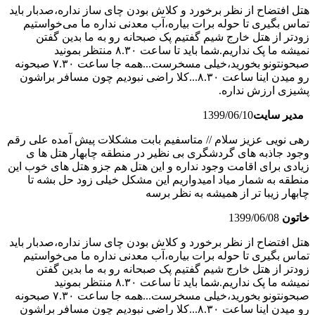
هتل افتضاح از نظر برخورد و کلاش بودن چای ساز نداره،صدبار باید
تماس بگیری تا حوله برات بیاره،آب معدنی نداره ما می‌خواستیم
زودتر از هتل خارج شیم گفتیم پک صبحانه رو به ما بدین گفتن
نمیشه ما پک نداریم.شما باید تا ساعت ۸.۳۰ منتظر بمونید
صبحونتونو بخورید،خیلی مسخرست...همه جا ساعت ۷.۳۰ صبحونه
رو میدن اینا ساعت ۸.۳۰...کلا راضی نبودیم چون مسافر براشون
پشیزی ارزش نداره.
مدیر سایت
1399/06/10
رهی نویی عزیز سلام // متاسفیم بابت مشکلات پیش آمده علی رقم
وجود جاذبه های گردشگری بی نظیر در منطقه چابهار هتل ها ی
زیادی برای اقامت وجود نداره و این هتل هم جزو هتل های خوب این
منطقه به شمار میاد امیدواریم این مشکل خیلی زود حل بشه تا
چابهار زیبا تر از همیشه به نظر برسه
خاتون
1399/06/08
هتل افتضاح از نظر برخورد و کلاش بودن چای ساز نداره،صدبار باید
تماس بگیری تا حوله برات بیاره،آب معدنی نداره ما می‌خواستیم
زودتر از هتل خارج شیم گفتیم پک صبحانه رو به ما بدین گفتن
نمیشه ما پک نداریم.شما باید تا ساعت ۸.۳۰ منتظر بمونید
صبحونتونو بخورید،خیلی مسخرست...همه جا ساعت ۷.۳۰ صبحونه
رو میدن اینا ساعت ۸.۳۰...کلا راضی نبودیم چون مسافر براشون