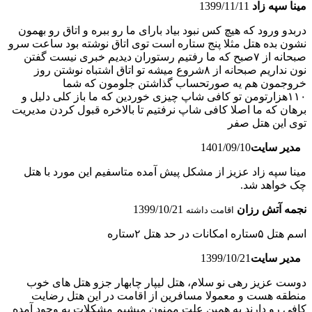
مینا سپه زاد
1399/11/11
دربدو ورود که هیچ کس نبود بیاد بارای ما رو ببره و اتاق رو بهمون
نشون بده هتل مثلا پنج ستاره است توی اتاق نوشته بود ساعت سرو
صبحانه از ۷صبح که ما رفتیم رستوران دیدیم خبری نیست گفتن
نون نداریم صبحانه از ۸شروع میشه تو اتاق اشتباه نوشتن روز
خروجمون هم یه صورتحساب گذاشتن جلومون که شما
۱۱۰هزارتومن تو کافی شاپ چیزی خوردین که ما باز کلی دلیل و
برهان که ما اصلا کافی شاپ نرفتیم تا بالاخره قبول کردن مدیریت
توی این هتل صفر
مدیر سایت
1401/09/10
مینا سپه زاد عزیز از مشکل پیش آمده متاسفیم این مورد با هتل
چک خواهد شد.
نجمه آتش رزان
1399/10/21
اقامت داشته
اسم هتل ۵ستاره امکانات در حد هتل ۲ستاره
مدیر سایت
1399/10/21
دوست عزیز رهی نو سلام، هتل لیپار چابهار جزو هتل های خوب
منطقه هست و معمولا مسافرین از اقامت در این هتل رضایت
کافی رو دارند به همین علت ممنون میشیم مشکلات به وجود آمده