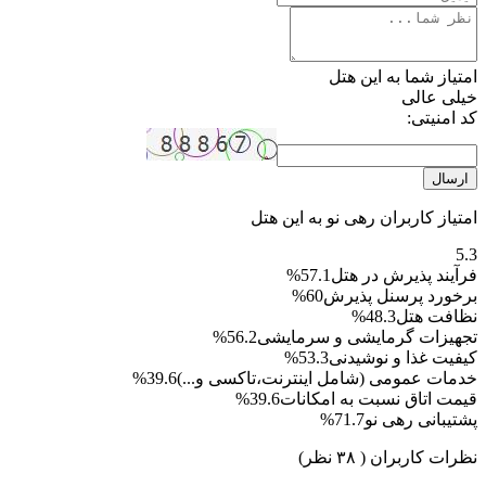
امتیاز شما به این هتل
خیلی عالی
کد امنیتی:
ارسال
امتیاز کاربران رهی نو به این هتل
5.3
فرآیند پذیرش در هتل
57.1%
برخورد پرسنل پذیرش
60%
نظافت هتل
48.3%
تجهیزات گرمایشی و سرمایشی
56.2%
کیفیت غذا و نوشیدنی
53.3%
خدمات عمومی (شامل اینترنت،تاکسی و...)
39.6%
قیمت اتاق نسبت به امکانات
39.6%
پشتیبانی رهی نو
71.7%
نظرات کاربران
( ۳۸ نظر)