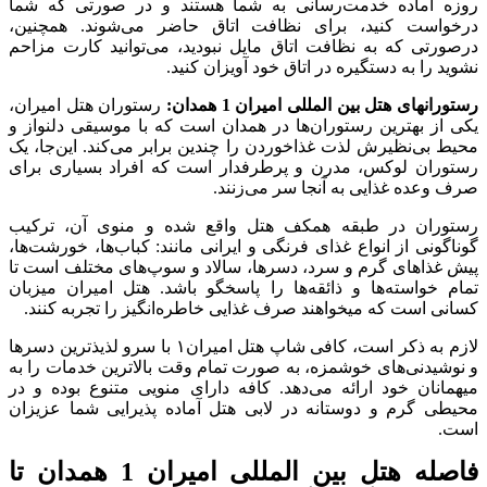
روزه آماده خدمت‌رسانی به شما هستند و در صورتی که شما
درخواست کنید، برای نظافت اتاق حاضر می‌شوند. همچنین،
درصورتی که به نظافت اتاق مایل نبودید، می‌توانید کارت مزاحم
نشوید را به دستگیره در اتاق خود آویزان کنید.
رستوران‎های هتل بین المللی امیران 1 همدان:
رستوران هتل امیران،
یکی از بهترین‌ رستوران‌‎ها در همدان است که با موسیقی دلنواز و
محیط بی‌نظیرش لذت غذاخوردن را چندین برابر می‌کند. این‌جا، یک
رستوران لوکس، مدرن و پرطرفدار است که افراد بسیاری برای
صرف وعده غذایی به آن‎جا سر می‌زنند.
رستوران در طبقه همکف هتل واقع شده و منوی آن، ترکیب
گوناگونی از انواع غذای فرنگی و ایرانی مانند: کباب‌ها، خورشت‌ها،
پیش غذاهای گرم و سرد، دسرها، سالاد و سوپ‌های مختلف است تا
تمام خواسته‌ها و ذائقه‌ها را پاسخگو باشد. هتل امیران میزبان
کسانی است که میخواهند صرف غذایی خاطره‌انگیز را تجربه کنند.
لازم به ذکر است، کافی شاپ هتل امیران۱ با سرو لذیذترین دسرها
و نوشیدنی‌های خوشمزه، به صورت تمام وقت بالاترین خدمات را به
میهمانان خود ارائه می‌‎دهد. کافه دارای منویی متنوع بوده و در
محیطی گرم و دوستانه در لابی هتل آماده پذیرایی شما عزیزان
است.
فاصله هتل بین المللی امیران 1 همدان تا