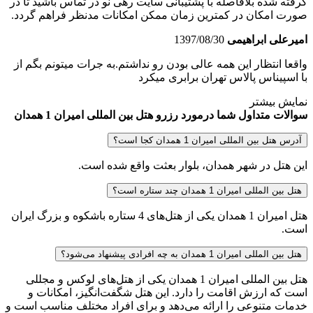
گرفته شده بلافاصله با پشتیبانی سایت رهی نو در تماس باشید تا در
صورت امکان در کمترین زمان ممکن امکانات مدنظر فراهم گردد.
امیرعلی ابراهیمی
1397/08/30
واقعا انتظار این همه عالی بودن رو نداشتم.به جرات میتونم بگم از
با اسپیناس پالاس تهران برابری میکرد
نمایش بیشتر
سوالات متداول شما درمورد رزرو هتل بین المللی امیران 1 همدان
آدرس هتل بین المللی امیران 1 همدان کجا است؟
این هتل در شهر همدان، بلوار بعثت واقع شده است.
هتل بین المللی امیران 1 همدان چند ستاره است؟
هتل امیران 1 همدان یکی از هتل‌های 4 ستاره باشکوه و بزرگ ایران
است.
هتل بین المللی امیران 1 همدان به چه افرادی پیشنهاد می‌شود؟
هتل بین المللی امیران 1 همدان یکی از هتل‌های لوکس و مجللی
است که ارزش اقامت را دارد. این هتل شگفت‌انگیز، امکانات و
خدمات متنوعی را ارائه می‌دهد و برای افراد مختلف مناسب است و