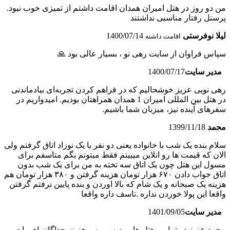
من دو روز در هتل امیران همدان اقامت داشتم از تمیزی خوب نبود.
پرسنل رفتار مناسبی نداشتند
لیلا نوفرستی
1400/07/14
اقامت داشته
سپاس فراوان از سایت رهی نو ، بسیار عالی بود 🙏
مدیر سایت
1400/07/17
رهی نویی عزیز خوشحالیم که در فراهم کردن تجربه‌ای بیادماندنی
در هتل بین المللی امیران 1 همدان همراهتان بودیم. امیدواریم در
سفرهای آینده نیز، میزبان شما باشیم.
محمد
1399/11/18
سلام بنده یک شب با خانواده یعنی دو نفر با یک نوزاد اتاق گرفتم ولی
الان که قیمت ها رو انلاین میبینم فقط میتونم بگم متاسفم برای
مسول این هتل چون یک اتاق سه تخته به من برای یک شب بدون
اتاق خواب دادن ۶۷۰ هزار تومان هزینه گرفتن و ۳۸۰ هزار تومان هم
هزینه یک صبحانه و یک شام که بالا اوردن و بنده پایین نرفتم گرفتن
واقعا این پولا خوردن نداره .تاسف داره واقعا
مدیر سایت
1401/09/05
محمد عزیز در تمامی هتل ها روم سرویس هزینه جداگانه ای را در