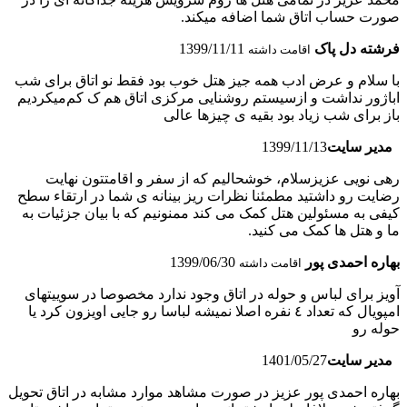
صورت حساب اتاق شما اضافه میکند.
فرشته دل پاک
1399/11/11
اقامت داشته
با سلام و عرض ادب همه جیز هتل خوب بود فقط نو اتاق برای شب
اباژور نداشت و ازسیستم روشنایی مرکزی اتاق هم ک کم‌میکردیم
باز برای شب زیاد بود بقیه ی چیزها عالی
مدیر سایت
1399/11/13
رهی نویی عزیزسلام، خوشحالیم که از سفر و اقامتتون نهایت
رضایت رو داشتید مطمئنا نظرات ریز بینانه ی شما در ارتقاء سطح
کیفی به مسئولین هتل کمک می کند ممنونیم که با بیان جزئیات به
ما و هتل ها کمک می کنید.
بهاره احمدی پور
1399/06/30
اقامت داشته
آویز برای لباس و حوله در اتاق وجود ندارد مخصوصا در سوییتهای
امپویال که تعداد ٤ نفره اصلا نمیشه لباسا رو جایی اویزون کرد یا
حوله رو
مدیر سایت
1401/05/27
بهاره احمدی پور عزیز در صورت مشاهد موارد مشابه در اتاق تحویل