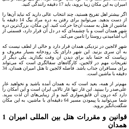
امیران به این مکان زیبا بروید، باید 17 دقیقه رانندگی کنید.
اگر بیشتر اهل تفریح هستید، چند انتخاب عالی دارید که نباید آن‌ها را
از دست بدهید. می‌توانید برای رفتن به دره مراد بیگ 14 دقیقه با
ماشین از هتل به سمت آن‌جا حرکت کنید. این مکان، بزرگ‌ترین دره
شهر همدان است و با چشمه‌ای که در دل آن قرار دارد، قسمتی از
آب آشامیدنی روستا را تامین می‌کند.
شهر لالجین در نزدیکی همدان قرار دارد و خالی از لطف نیست که
به آن سری بزنید. این شهر دارای یک رودخانه بسیار معروف و
زیباست که حتما باید برای دیدن آن وقت بگذارید. یکی دیگر از
تفریحات مهم در لالجین، کارگاه‌های سفالگری است که می‌تواند
برای مسافران جذاب باشد. فاصله لالجین تا هتل امیران همدان، 34
دقیقه با ماشین است.
مهم‌تر از همه، بعید است که به همدان آمده باشید و نخواهید غار
علی‌صدر را ببینید. این غار تنها غار تالابی ایران است و این امکان را
دارد که درون آن قایق‌سواری کنید و از زیبایی‌های آن لذت ببرید.
شما می‌توانید با پیمودن مسیر 64 دقیقه‌ای با ماشین، به این مکان
شگفت‌انگیز بروید.
قوانین و مقررات هتل بین المللی امیران 1
همدان