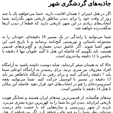
جاذبه‌های گردشگری شهر
اگر در هتل امیران 1 همدان اقامت دارید، حتما می‌خواهید یک یا چند
روز از وقت خود را برای دیدن مناطق تاریخی شهر بگذرانید. شما
انتخاب‌های زیادی در این شهر تاریخی دارید که قطعا از دیدن آن‌ها
شگفت‌زده خواهید شد.
شما می‌توانید با رانندگی در یک مسیر 18 دقیقه‌ای، خودتان را به
مجموعه باستانی و توریستی گنج‌نامه برسانید و با تاریخ غنی این
شهر آشنا شوید. اگر عاشق دیدن معماری و گچ‌بری‌های قدیمی
هستید، باید بگوییم که فاصله این هتل تا گنبد علویان تنها 4 دقیقه با
ماشین یا 11 دقیقه پیاده‌روی است.
حالا که به همدان سفر کرده‌اید، شاید دوست داشته باشید به آرامگاه
افراد معروف نیز سری بزنید. برای رسیدن به آرامگاه ابوعلی سینا
باید 7 دقیقه رانندگی کنید و برای رفتن به آرامگاه باباطاهر نیز باید
13 دقیقه در مسیر با اتومبیل حرکت کنید. شما می‌توانید بقعه
استرومردخای را هم در انتخاب‌های خود قرار دهید. فاصله این مکان
تا هتل 14 دقیقه با ماشین است.
تپه‌های هگمتانه، از قدیمی‌ترین تپه‌های ایران هستند و نشانگر هویت
تاریخی ایران‌اند. دیدن این بنا شما را به کهن‌ترین دوره بشری می‌برد.
بازدید از شهر زیرزمینی و سازه‌هایی که با خشت خام درست
شده‌اند، نظر شما را به خود جلب خواهد کرد. اگر می‌خواهید از هتل