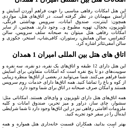
این هتل امکانات رفاهی مناسبی را جهت فراهم آوردن آسایش و
آرامش میهمانان در نظر گرفته است. در اتاق‎‌های هتل، مواردی
همچون: اینترنت، صندوق امانات، سرویس بهداشتی فرنگی،
تلویزیون، یخچال، تهویه مطبوع و... وجود دارند. همچنین، از سایر
امکانات رفاهی هتل می‎توان به صبحانه سلف سرویس، سالن
کنفرانس، سالن همایش، رستوران، کافی‌شاپ، استخر، جکوزی و
سالن آمفی‌تئاتر اشاره کرد.
اتاق‌ های هتل بین المللی امیران 1 همدان
این هتل دارای 12 طبقه و اتاق‌های یک نفره، دو نفره، سه نفره و
سوییت‌های دو تا پنج نفره است که امکانات متفاوتی برای آسایش
شما فراهم می‌کنند. شما می‌توانید در بعضی از اتاق‌ها منظره زیبایی
از کوه و باغ را تماشا کنید. همه اتاق‌ها دارای خدمات روم سرویس
هستند و امکان صرف صبحانه در اتاق برای شما وجود دارد.
همه اتاق‌های هتل دارای تلویزیون و وای‌فای هستند. امکاناتی مثل:
سشوار، چای ساز، دراور و میز تحریر، صندوق امانات و کلیه
ملزومات اقامتی رفاهی نیز در این اتاق‌ها وجود دارد تا شما شرایطی
ایده‌آل را در سفر خود تجربه کنید.
بهتر است بدانید، همکاران قسمت خانه‌داری هتل همواره و همه