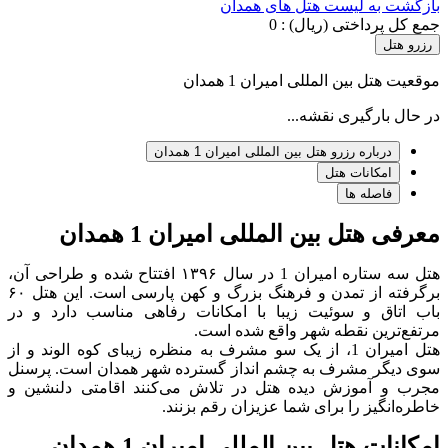
بازگشت به لیست هتل های همدان
جمع کل پرداختی (ریال) :
0
رزرو هتل
موقعیت هتل بین المللی امیران 1 همدان
در حال بارگیری نقشه...
درباره رزرو هتل بین المللی امیران 1 همدان
امکانات هتل
فاصله ها
معرفی هتل بین المللی امیران 1 همدان
هتل سه ستاره امیران 1 در سال ۱۳۹۶ افتتاح شده و طراحی آن،
برگرفته از تمدن و فرهنگ بزرگ و کهن پارسی است. این هتل ۶۰
باب اتاق و سوئیت زیبا با امکانات رفاهی مناسب دارد و در
مرتفع‌ترین نقطه شهر واقع شده است.
هتل امیران 1، از یک سو مشرف به منظره زیبای کوه الوند و از
سوی دیگر مشرف به چشم انداز گسترده شهر همدان است. پرسنل
مجرب و آموزش دیده هتل در تلاش می‌کنند اقامتی دلنشین و
خاطره‌انگیز را برای شما عزیزان رقم بزنند.
امکانات هتل بین المللی امیران 1 همدان