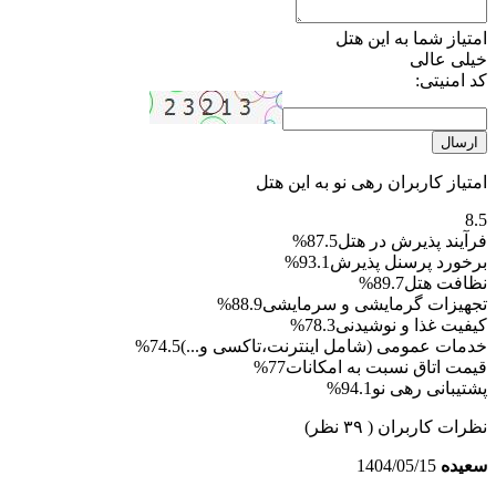
امتیاز شما به این هتل
خیلی عالی
کد امنیتی:
ارسال
امتیاز کاربران رهی نو به این هتل
8.5
فرآیند پذیرش در هتل
87.5%
برخورد پرسنل پذیرش
93.1%
نظافت هتل
89.7%
تجهیزات گرمایشی و سرمایشی
88.9%
کیفیت غذا و نوشیدنی
78.3%
خدمات عمومی (شامل اینترنت،تاکسی و...)
74.5%
قیمت اتاق نسبت به امکانات
77%
پشتیبانی رهی نو
94.1%
نظرات کاربران
( ۳۹ نظر)
سعیده
1404/05/15