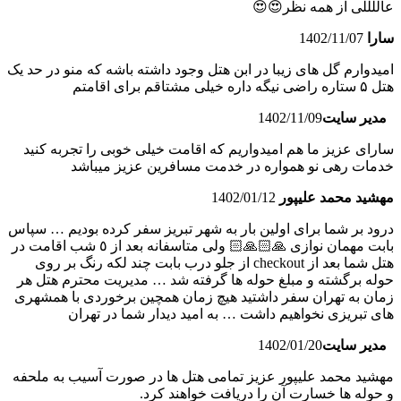
عاللللی از همه نظر😍😍
سارا
1402/11/07
امیدوارم گل های زیبا در ابن هتل وجود داشته باشه که منو در حد یک
هتل ۵ ستاره راضی نیگه داره خیلی مشتاقم برای اقامتم
مدیر سایت
1402/11/09
سارای عزیز ما هم امیدواریم که اقامت خیلی خوبی را تجربه کنید
خدمات رهی نو همواره در خدمت مسافرین عزیز میباشد
مهشید محمد علیپور
1402/01/12
درود بر شما برای اولین بار به شهر تبریز سفر کرده بودیم … سپاس
بابت مهمان نوازی 🙏🏻🙏🏻 ولی متاسفانه بعد از ٥ شب اقامت در
هتل شما بعد از checkout از جلو درب بابت چند لکه رنگ بر روی
حوله برگشته و مبلغ حوله ها گرفته شد … مدیریت محترم هتل هر
زمان به تهران سفر داشتید هیچ زمان همچین برخوردی با همشهری
های تبریزی نخواهیم داشت … به امید دیدار شما در تهران
مدیر سایت
1402/01/20
مهشید محمد علیپور عزیز تمامی هتل ها در صورت آسیب به ملحفه
و حوله ها خسارت آن را دریافت خواهند کرد.