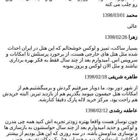
رو جلب می کنه
محمد
1398/03/01
عالی
زهرا
1398/02/26
بسیار ساکت، تمیز و لوکس خوشحالم که این هتل در ایران احداث
شده مثل هتل های خارجی هست، از برخورد پرسنلش تا امکانات و
سرویس اس. امیدوارم بعد از چند سال فقط به فکر بهره برداری
نباشند و مثل الان لوکس و بروز بمونه
طاهره شریفی
1398/02/18
از شهر دور بود، ما دوبار میرفتیم گردش و برمیگشتیم.هم از
امکانات هتل حیفمون میومد بگذریم هم از بازدید تبریز. البته خریدش
هم راحت بود، مرکز خرید لاله پارک دقیقا کنارشه.
عاطفه رشدی
1398/02/12
چون نوساز هست واقعا بهتره زودتر تجربه اش کنید همه چی مدرن
و لوکس و جدید امیدوارم بعد از چند سال حواسشون به بازسازی ها
و نوسازی مداومش باشه. در سه روزی که این هتل بودیم از بیشتر
امکاناتش استفاده کردیم و خود این هتل یک مکان تفریحی خوب