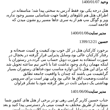
وحید
1400/01/07
هتل درجه یکی بود فقط آدرس به سختی پیدا شد؛ متاسفانه در
اطراف هتل هم تابلوهای راهنما جهت شناسایی مسیر وجود نداره،
ویز و گوگل مپ هم از یه سری جاها مسیر رو نشون میدن که
فاجعه است.
مدیر سایت
1400/01/08
حسین
1399/12/21
برخورد کارکنان هتل در کل خوب بود،کیفیت و کمیت صبحانه و
رفتار کارکنان عالی بود،وسایل پذیرایی قرار گرفته در یخچال در
صورت استفاده به صورت دوبل حساب می گردد،در رستوران با
اینکه مهمان زیادی وجود نداشت غذا با تاخیر نیم ساعته تحویل شد
که برای این هتل با این آوازه مناسب نبود،غذاهای رستوران بسیار
گرانقیمت می باشند که چندان با واقعیت جامعه تطابق
نداشت،وضعیت اتاق ها عالی بود ولی بهتر است برای سرویس
بهداشتی یک دمپایی ثابت در نظر گرفته شود.با تشکر فراوان
مدیر سایت
1401/06/06
جناب حسین کاربر گرامی رهی نو در برخی از هتل های کشور شما
میتوانید از طریق مختلف به قیمت مینی بار دسترسی پیدا کنید و بعد
از آن در صورت تمایل استفاده فرمایید.مشکلات شما پیرامون