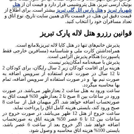
بوتیک ارسی تبریز، هتل پتروشیمی قرار دارد و قیمت آن از
هتل
شهریار تبریز
و
هتل پارس ائل گلی تبریز
بیشتر است. برای اطلاع از
قیمت دقیق این هتل، در قسمت بالای همین سایت تاریخ، نوع اتاق و
تعداد مسافران خود را انتخاب کنید.
قوانین رزرو هتل لاله پارک تبریز
پذیرش خانم‌های تنها در هتل کایا لاله تبریزبلامانع است.
همراه‌داشتن کارت ملی و شناسنامه (مسافرین خارجی فقط
پاسپورت) هنگام پذیرش الزامی است.
پذیرش با صیغه‌نامه امکان‌پذیر نیست.
هزینه برای اقامت کودکان زیر 2 سال رایگان، برای کودکان 2
تا 12 سال در صورت عدم استفاده از سرویس اضافه به
صورت نیم بها و در صورت استفاده از سرویس اضافه، تمام
بها محاسبه میگردد.
ساعت ورود به هتل ساعت 2 بعدازظهر می‌باشد. در صورت
ورود در ساعات بین 8 صبح تا 2 بعدازظهر 50% قیمت اتاق به
صورتحساب اضافه خواهد شد. اگر میهمان قبل از ساعت 8
صبح ورود کند، بایستی هزینه کامل اتاق را پرداخت نماید.
ساعت خروج از هتل 12 ظهر می‌باشد. در صورت خروج در
ساعات بین 12 تا 6 عصر 50% هزینه اتاق به صورتحساب
اضافه خواهد شد. اگر خروج بعد از ساعت 6 عصر باشد،
بایستی 100% هزینه اتاق محاسبه و وصول شود.