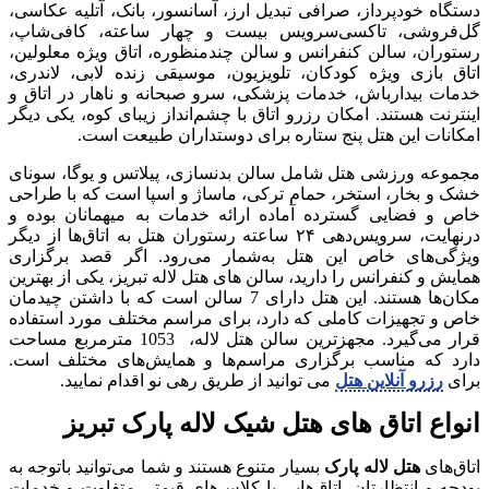
دستگاه خودپرداز، صرافی تبدیل ارز، آسانسور، بانک، آتلیه عکاسی،
گل‌فروشی، تاکسی‌سرویس بیست‌ و چهار ساعته، کافی‌شاپ،
رستوران، سالن کنفرانس و سالن چندمنظوره، اتاق ویژه معلولین،
اتاق بازی ویژه کودکان، تلویزیون، موسیقی زنده لابی، لاندری،
خدمات بیدارباش، خدمات پزشکی، سرو صبحانه و ناهار در اتاق و
اینترنت هستند. امکان رزرو اتاق با چشم‌انداز زیبای کوه، یکی دیگر
امکانات این هتل پنج‌ ستاره برای دوستداران طبیعت است.
مجموعه ورزشی هتل شامل سالن بدنسازی، پیلاتس و یوگا، سونای
خشک و بخار، استخر، حمام ترکی، ماساژ و اسپا است که با طراحی
خاص و فضایی گسترده آماده ارائه خدمات به میهمانان بوده و
درنهایت، سرویس‌دهی ۲۴ ساعته رستوران هتل به اتاق‌ها از دیگر
ویژگی‌های خاص این هتل به‌شمار می‌رود. اگر قصد برگزاری
همایش و کنفرانس را دارید، سالن های هتل لاله تبریز، یکی از بهترین
مکان‌ها هستند. این هتل دارای 7 سالن است که با داشتن چیدمان
خاص و تجهیزات کاملی که دارد، برای مراسم مختلف مورد استفاده
قرار می‌گیرد. مجهزترین سالن‌ هتل لاله، 1053 مترمربع مساحت
دارد که مناسب برگزاری مراسم‌ها و همایش‌های مختلف است.
برای
رزرو آنلاین هتل
می توانید از طریق رهی نو اقدام نمایید.
انواع اتاق های هتل شیک لاله پارک تبریز
اتاق‌های
هتل لاله پارک
بسیار متنوع هستند و شما می‌توانید باتوجه‌ به
بودجه و انتظارتان، اتاق‌هایی با کلاس‌های قیمتی متفاوت و خدمات