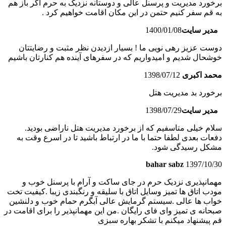
برخورد مدیریت و پرسنل عالی و دوستانه نزدیک به حرم اگر باز هم
به قم سفر کنیم حتمن در این مکان اقامت خواهیم کرد .
مدیر سایت
1400/01/08
دوست عزیز رهی نویی ما ! بسیار ازدیدن نظر مثبت و رضایتتان
خوشحال شدیم و امیدواریم که در سفرهای آینده هم کنارتان باشیم
محمد اکبری
1398/07/12
برخورد بد مدیریت هتل
مدیر سایت
1398/07/29
سلام خیلی متاسفیم که از برخورد مدیریت هتل ناراضی بودید.
دفعات بعدی لطفا حتما با ما در ارتباط باشید تا در اسرع وقت به
مشکل رسیدگی شود.
bahar sabz
1397/10/30
مهمانپذیری نزدیک حرم در جای ساکت و آرام با پرسنل خوب و
مودب اتاق ها تمیز وسایل اتاق با سلیقه و رنگبندی زیبا .کیفیت تخت
خواب ها عالی .سیستم گرمایش عالی آبگرم حمام خوب و دلنشین
صبحانه ی تمیز وای فای رایگان .من این مهمانپذیر را برای اقامت در
قم پیشنهاد میکنم با تشکر بهاره سبزی