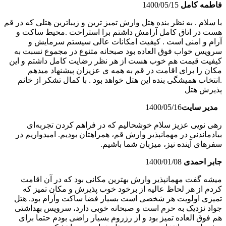
فاطمه کامل
1400/05/15
با سلام . به نظر بنده هتل وارش تمیز ترین و زیباترین هتلی که در قم
هست در اتاق کامل آرامش داشتم برا استراحت .محیط ساکت و
آرام و امنی است . کیفیت امکانات عالی سیستم سرمایش و
سرویس خواب فوق العاده بود صبحانه متنوع در مجموع نسبت به
کیفیت قیمت هم خوب هست از هر نظر رضایت کامل داشتم و این
مکان را برای اقامت در قم به همه ی عزیزان پیشنهاد میدهم
.انتخاب همیشگی بنده این هتل خواهد بود . با کمال تشکر از خانم
پذیرش هتل
مدیر سایت
1400/05/16
رهی نویی عزیز سلام خوشحالیم که در فراهم کردن تجربه‌ای
بیادماندنی در مهمانپذیر وارش قم، همراهتان بودیم. امیدواریم در
سفرهای آینده نیز، میزبان شما باشیم.
جابر احمدی
1400/01/08
میشه گفت مهمانپذیر وارش بهترین مکانی بود که در آن اقامت
کردم از هر لحاظ عالیه از برخود خوب پذیرش و مکان تمیز که
تمیزی اولویت هر شخصی است بسیار فضا ساکت وآرام بود. هتل
جواد نزدیک به حرم است و صبحانه خوبی دارد، سرویس بهداشتی
هم فوق العاده تمیز بود و از رزروم بسیار راضی بودم حتما برای