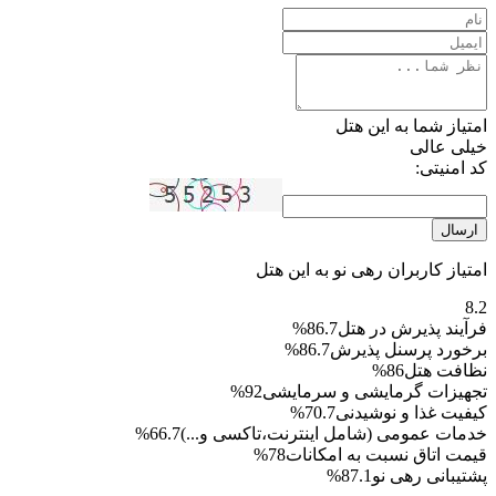
امتیاز شما به این هتل
خیلی عالی
کد امنیتی:
ارسال
امتیاز کاربران رهی نو به این هتل
8.2
فرآیند پذیرش در هتل
86.7%
برخورد پرسنل پذیرش
86.7%
نظافت هتل
86%
تجهیزات گرمایشی و سرمایشی
92%
کیفیت غذا و نوشیدنی
70.7%
خدمات عمومی (شامل اینترنت،تاکسی و...)
66.7%
قیمت اتاق نسبت به امکانات
78%
پشتیبانی رهی نو
87.1%