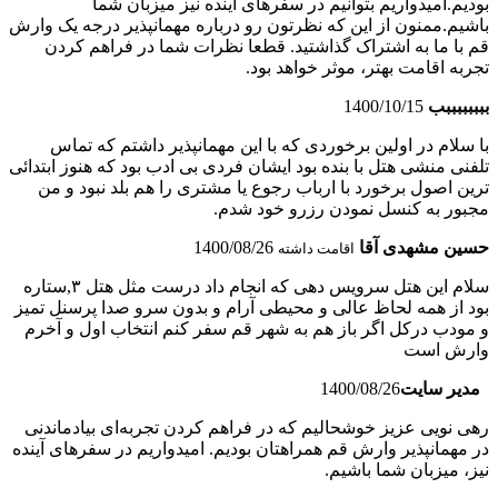
بودیم.امیدواریم بتوانیم در سفرهای آینده نیز میزبان شما
باشیم.ممنون از این که نظرتون رو درباره مهمانپذیر درجه یک وارش
قم با ما به اشتراک گذاشتید. قطعا نظرات شما در فراهم کردن
تجربه اقامت بهتر، موثر خواهد بود.
ببببببببب
1400/10/15
با سلام در اولین برخوردی که با این مهمانپذیر داشتم که تماس
تلفنی منشی هتل با بنده بود ایشان فردی بی ادب بود که هنوز ابتدائی
ترین اصول برخورد با ارباب رجوع یا مشتری را هم بلد نبود و من
مجبور به کنسل نمودن رزرو خود شدم.
حسین مشهدی آقا
1400/08/26
اقامت داشته
سلام این هتل سرویس دهی که انجام داد درست مثل هتل ۳,ستاره
بود از همه لحاظ عالی و محیطی آرام و بدون سرو صدا پرسنل تمیز
و مودب درکل اگر باز هم به شهر قم سفر کنم انتخاب اول و آخرم
وارش است
مدیر سایت
1400/08/26
رهی نویی عزیز خوشحالیم که در فراهم کردن تجربه‌ای بیادماندنی
در مهمانپذیر وارش قم همراهتان بودیم. امیدواریم در سفرهای آینده
نیز، میزبان شما باشیم.