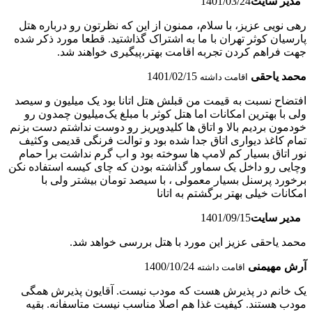
مدیر سایت
1401/03/24
رهی نویی عزیز، با سلام، ممنون از این که نظرتون رو درباره هتل
پارسیان کوثر تهران با ما به اشتراک گذاشتید. قطعا مورد ذکر شده
جهت فراهم کردن تجربه اقامت بهتر،پیگیری خواهند شد.
محمد یاحقی
1401/02/15
اقامت داشته
افتضاح نسبت به قیمت من قبلش هتل اتانا بود یک میلیون و سیصد
ولی با بهترین امکانات اما هتل کوثر با مبلغ یک‌میلیون چمدون رو
خودمون بردیم بالا و اتاق ها کلیدو‌پریز رو دوست نداشتم دست بزنم
تمام کاغذ دیواری اتاق جدا شده بود و توالت فرنگی قدیمی و‌کثیف
نور اتاق بسیار کم لامپ ها سوخته بود و اب گرم نداشت برا حمام
وچایی رو داخل یک سماور گذاشته بودن که چای کیسه استفاده نکن
برخورد پرسنل بسیار معمولی ، با سیصد تومان بیشتر ولی با
امکانات خیلی بهتر برگشتم به اتانا
مدیر سایت
1401/09/15
محمد یاحقی عزیز این مورد با هتل بررسی خواهد شد.
آرش مهیمنی
1400/10/24
اقامت داشته
یک خانم در پذیرش هست که مودب نیست. آقایون پذیرش همگی
مودب هستند. کیفیت غذا هم اصلا مناسب نیست متاسفانه. بقیه