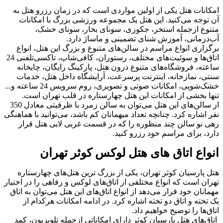
امکانات هتل یکی از اولین مواردی است که در زمان رزرو هتل به
آن توجه می‌کنید. این هتل یک مجموعه ورزشی بزرگ با امکانات
متنوع ازجمله استخر، جکوزی، سونای بخار، سونای خشک،
آب‌درمانی، آموزش شنای تضمینی و ماساژ دارد.
برگزاری انواع مراسم‌ در سالن‌های متنوع و بزرگ این هتل، انواع
اتاق‌ها و سوئیت‌های مختلف، رستوران، کافی‌شاپ، تاکسی‌تلفنی 24
ساعته، فروشگاه‌های متنوع درون هتل، پارکینگ رایگان، چایخانه
سنتی، نمازخانه، اینترنت پرسرعت، آرایشگاه داخل هتل، خدمات
خشک‌شویی، امکانات صوتی و تصویری، روم سرویس 24 ساعته و...
تنها بخشی از امکانات این هتل چهارستاره در قلب تهران است.
از سالن‌های این هتل می‌توان به سالن زمرد با ظرفیتی معادل 350
نفر اشاره کرد. چنانچه تعداد میهمانان کم باشد، می‌توانید با هماهنگی
رهی نو سالن چند منظوره را که در قسمت غربی لابی هتل قرار
دارد، برای مراسم خود رزرو کنید.
انواع اتاق‌ های هتل لوکس کوثر تهران
هتل پارسیان کوثر تهران، یکی از بزرگ ‌ترین هتل‌های چهارستاره
تهران است که انواع مختلفی از اتاق‌های لوکس و رفاهی را در اختیار
مهمانان خود قرار می‌دهد از انواع اتاق‌های این هتل می‌توان به اتاق
یک تخته و اتاق دو تخته اشاره کرد. در ادامه امکانات هرکدام از
اتاق‌ها را توضیح خواهیم داد.
اتاق‌های هتل پارسیان کوثر دارای امکاناتی ازجمله تلویزیون، کمد