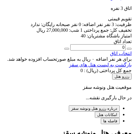
اتاق 3 نفره
تقویم قیمتی
ظرفیت:
3 نفر
نفر اضافه:
0 نفر
صبحانه رایگان:
ندارد
تخفیف کل:
جمع پرداختی 1 شب:
27,000,000 ریال
امتیاز باشگاه مشتریان:
40
تعداد اتاق
انتخاب اتاق
برای هر نفر اضافه ۰ ریال به مبلغ صورتحساب افزوده خواهد شد.
بازگشت به لیست هتل های سقز
جمع کل پرداختی (ریال) :
0
رزرو هتل
موقعیت هتل ونوشه سقز
در حال بارگیری نقشه...
درباره رزرو هتل ونوشه سقز
امکانات هتل
فاصله ها
معرفی هتل ونوشه سقز