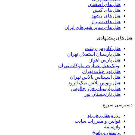
هتل های اصفهان
هتل های کیش
هتل های مشهد
هتل های شیراز
هتل های سایر شهرهای ایران
هتل های پیشنهادی
هتل کادوس رشت
هتل پارسیان استقلال تهران
هتل پارس اهواز
بوتیک هتل عمارت ملوکانه تهران
هتل نور حیات تهران
هتل اسپیناس پالاس تهران
هتل ونوس پلاس نمک آبرود
هتل پارسیان خزر چالوس
هتل نارنجستان نور
دسترسی سریع
رزرو هتل رهی نو
قوانین و مقررات سایت
واژه‌نامه
پرسش و پاسخ