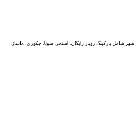
سال 1404 روبروی دانشگاه باراجین شروع به فعالیت نمود. امکانات ویژه هتل 3 ستاره نگین تالار شهر شامل پارکینگ روباز رایگان، استخر، سونا، جکوزی، ماساژ،