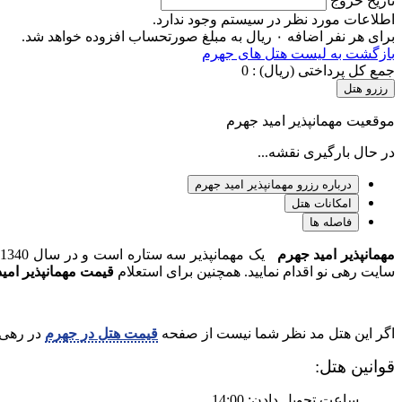
تاریخ خروج
اطلاعات مورد نظر در سیستم وجود ندارد.
برای هر نفر اضافه ۰ ریال به مبلغ صورتحساب افزوده خواهد شد.
بازگشت به لیست هتل های جهرم
جمع کل پرداختی (ریال) :
0
رزرو هتل
موقعیت مهمانپذیر امید جهرم
در حال بارگیری نقشه...
درباره رزرو مهمانپذیر امید جهرم
امکانات هتل
فاصله ها
مهمانپذیر امید جهرم
یک مهمانپذیر سه ستاره است و در سال 1340 در شهر جهرم تأسیس شده است. این مهمانپذیر دارای 2 طبقه و 10 باب اتاق می‌باشد. برای
سایت رهی نو اقدام نمایید. همچنین برای استعلام
قیمت مهمانپذیر امی
اگر این هتل مد نظر شما نیست از صفحه
قیمت هتل در جهرم
در رهی ن
قوانین هتل:
ساعت تحویل دادن: 14:00