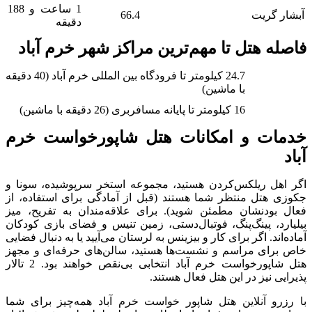
1 ساعت و 188
آبشار گریت
66.4
دقیقه
فاصله هتل تا مهم‌ترین مراکز شهر خرم آباد
24.7 کیلومتر تا فرودگاه بین المللی خرم آباد (40 دقیقه
با ماشین)
16 کیلومتر تا پایانه مسافربری (26 دقیقه با ماشین)
خدمات و امکانات هتل شاپورخواست خرم
آباد
اگر اهل ریلکس‌کردن هستید، مجموعه استخر سرپوشیده، سونا و
جکوزی هتل منتظر شما هستند (قبل از آمادگی برای استفاده، از
فعال بودنشان مطمئن شوید). برای علاقه‌مندان به تفریح، میز
بیلیارد، پینگ‌پنگ، فوتبال‌دستی، زمین تنیس و فضای بازی کودکان
آماده‌اند. اگر برای کار و بیزینس به لرستان می‌آیید یا به دنبال فضایی
خاص برای مراسم و نشست‌ها هستید، سالن‌های حرفه‌ای و مجهز
هتل شاپورخواست خرم آباد انتخابی بی‌نقص‌ خواهند بود. 2 تالار
پذیرایی نیز در این هتل فعال هستند.
با رزرو آنلاین هتل شاپور خواست خرم آباد همه‌چیز برای شما