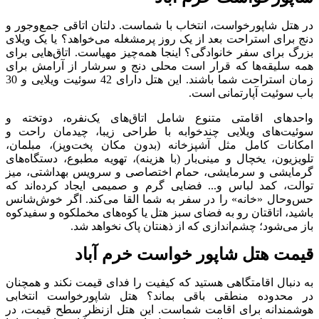
در هتل شاپورخواست، انتخاب با شماست. دلتان اتاقی جمع‌وجور و
دنج برای استراحت بعد از یک روز پرمشغله می‌خواهد؟ یا یک ویلای
بزرگ برای سفر خانوادگی؟ اینجا همه‌چیز مهیاست. اتاق‌هایی برای
همه سلیقه‌ها که قرار است محلی دنج و سرشار از آرامش برای
زمان استراحت شما باشند. این هتل دارای 42 سوئیت ویلایی و 30
باب سوئیت آپارتمانی است.
واحدهای اقامتی متنوع شامل اتاق‌های یک‌نفره، دوتخته و
سوئیت‌های ویلایی چندخوابه با طراحی زیبا، چیدمان راحت و
امکانات کامل مثل آشپزخانه (بدون مکان پخت‌وپز)، مبلمان،
تلویزیون، یخچال و مینی‌بار (با هزینه)، تهویه مطبوع، دستگاه‌های
گرمایشی و سرمایشی، حمام اختصاصی و سرویس بهداشتی، میز
توالت، کمد لباس و... فضایی گرم و صمیمی ایجاد کرده‌اند که
حس‌وحال «خانه» را در سفر به شما القا می‌کند. اگر خوش‌شانس
باشید، اتاقتان رو به فضای سبز هتل یا کوه‌های مخملکوه و سفیدکوه
باز می‌شود؛ چشم‌اندازی که از ذهنتان پاک نخواهد شد.
قیمت هتل شاپور خواست خرم آباد
به دنبال اقامتگاهی هستید که کیفیت را فدای قیمت نکند و همچنان
در محدوده منطقی باقی بماند؟ هتل شاپورخواست انتخابی
هوشمندانه برای اقامت شماست. این هتل ازنظر سطح قیمت، در