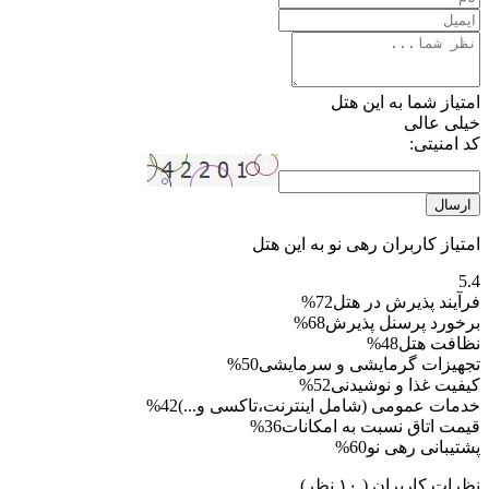
امتیاز شما به این هتل
خیلی عالی
کد امنیتی:
ارسال
امتیاز کاربران رهی نو به این هتل
5.4
فرآیند پذیرش در هتل
72%
برخورد پرسنل پذیرش
68%
نظافت هتل
48%
تجهیزات گرمایشی و سرمایشی
50%
کیفیت غذا و نوشیدنی
52%
خدمات عمومی (شامل اینترنت،تاکسی و...)
42%
قیمت اتاق نسبت به امکانات
36%
پشتیبانی رهی نو
60%
نظرات کاربران
( ۱۰ نظر)