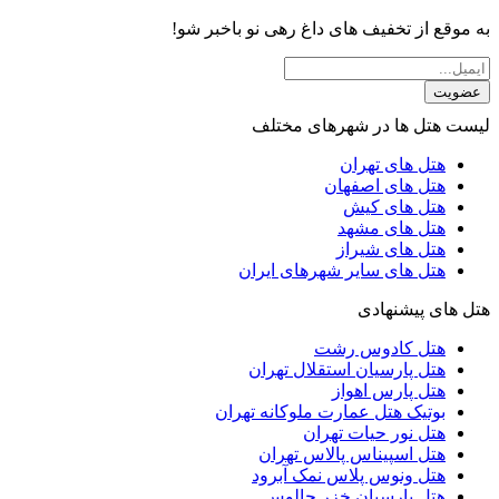
به موقع از تخفیف های داغ رهی نو باخبر شو!
عضویت
لیست هتل ها در شهرهای مختلف
هتل های تهران
هتل های اصفهان
هتل های کیش
هتل های مشهد
هتل های شیراز
هتل های سایر شهرهای ایران
هتل های پیشنهادی
هتل کادوس رشت
هتل پارسیان استقلال تهران
هتل پارس اهواز
بوتیک هتل عمارت ملوکانه تهران
هتل نور حیات تهران
هتل اسپیناس پالاس تهران
هتل ونوس پلاس نمک آبرود
هتل پارسیان خزر چالوس