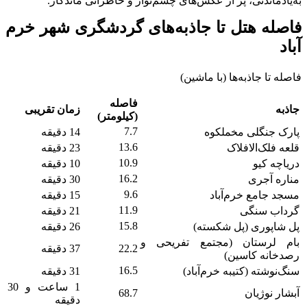
به‌یادماندنی، پر از عکس‌های چشم‌نواز و خاطراتی ماندگار.
فاصله هتل تا جاذبه‌های گردشگری شهر خرم
آباد
فاصله تا جاذبه‌ها (با ماشین)
فاصله
جاذبه
زمان تقریبی
(کیلومتر)
7.7
پارک جنگلی مخملکوه
14 دقیقه
13.6
قلعه فلک‌الافلاک
23 دقیقه
10.9
دریاچه کیو
10 دقیقه
16.2
مناره آجری
30 دقیقه
9.6
مسجد جامع خرم‌آباد
15 دقیقه
11.9
گرداب سنگی
21 دقیقه
15.8
پل شاپوری (پل شکسته)
26 دقیقه
بام لرستان (مجتمع تفریحی و
22.2
37 دقیقه
رصدخانه کاسین)
16.5
سنگ‌نوشته (کتیبه خرم‌آباد)
31 دقیقه
1 ساعت و 30
آبشار نوژیان
68.7
دقیقه