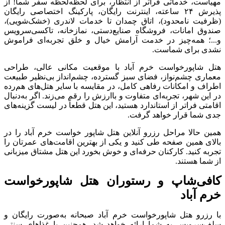
مهیاست، خدماتی فراتر از انتظار، برای لحظه‌لحظه‌ سفر شما! از
پذیرش ۲۴ ساعته، اینترنت رایگان، پارکینگ اختصاصی رایگان
(ظرفیت نامحدود)، اتاق چمدان تا خدمات لاندری (خشک‌شویی)،
صندوق امانات، فروشگاه صنایع‌دستی، نمازخانه، تاکسی‌سرویس
و...؛ همه‌چیز در خدمت آرامش خیال و خلق تجربه‌ای فراموش
نشدی برای شماست.
هتل شاپورخواست خرم آباد با موقعیت مکانی عالی، طراحی
معماری چشم‌نواز، فضای سبز گسترده، چشم‌انداز بی‌نظیر طبیعت
اطراف و امکانات رفاهی کامل، در مقایسه با سایر هتل‌های هم‌رده
در این شهر، تجربه‌ای متفاوت و باارزش را رقم می‌زند. اگر به‌دنبال
اقامتی فراتر از استاندارد هستید، این هتل قطعاً در لیست گزینه‌های
جدی شما قرار خواهد گرفت.
همین حالا مراحل رزرو آنلاین هتل شاپور خواست خرم آباد را در
بالای همین صفحه طی کنید و یکی از بهترین اقامت‌های عمرتان را
تجربه کنید. کارکنان حرفه‌ای و خوش بخورد این هتل مشتاق میزبانی
از شما هستند.
کافی‌شاپ و رستوران هتل شاپورخواست
خرم آباد
با رزرو هتل شاپورخواست خرم آباد صبحانه به‌صورت رایگان و
سلف‌سرویس به شما ارائه خواهد شد. همچنین با غذاهای سنتی