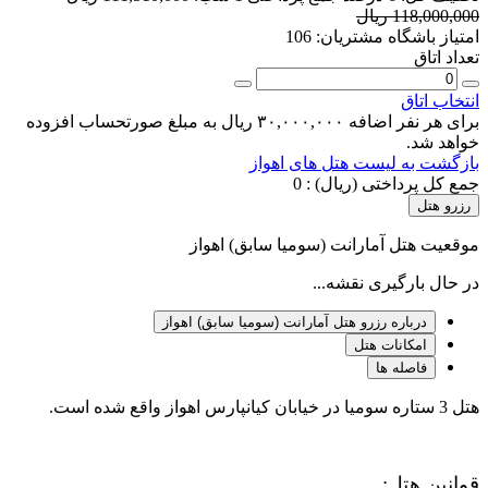
118,000,000 ریال
امتیاز باشگاه مشتریان:
106
تعداد اتاق
انتخاب اتاق
برای هر نفر اضافه ۳۰,۰۰۰,۰۰۰ ریال به مبلغ صورتحساب افزوده
خواهد شد.
بازگشت به لیست هتل های اهواز
جمع کل پرداختی (ریال) :
0
رزرو هتل
موقعیت هتل آمارانت (سومیا سابق) اهواز
در حال بارگیری نقشه...
درباره رزرو هتل آمارانت (سومیا سابق) اهواز
امکانات هتل
فاصله ها
هتل 3 ستاره سومیا در خیابان کیانپارس اهواز واقع شده است.
قوانین هتل: