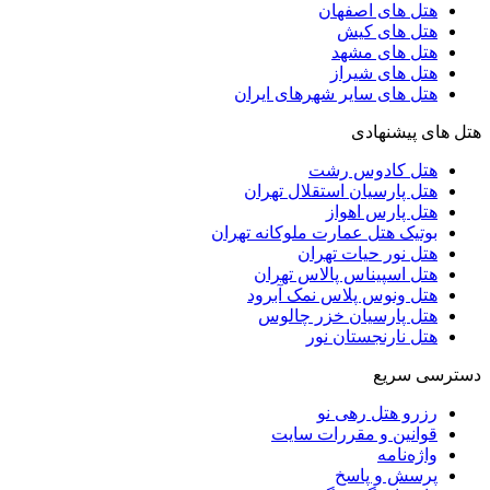
هتل های اصفهان
هتل های کیش
هتل های مشهد
هتل های شیراز
هتل های سایر شهرهای ایران
هتل های پیشنهادی
هتل کادوس رشت
هتل پارسیان استقلال تهران
هتل پارس اهواز
بوتیک هتل عمارت ملوکانه تهران
هتل نور حیات تهران
هتل اسپیناس پالاس تهران
هتل ونوس پلاس نمک آبرود
هتل پارسیان خزر چالوس
هتل نارنجستان نور
دسترسی سریع
رزرو هتل رهی نو
قوانین و مقررات سایت
واژه‌نامه
پرسش و پاسخ