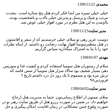
محمدی
1399/11/22
خیلی خیلی تمیزه من ابتدا فکر کردم هتل پنج ستاره است. .بشدت
مرتب و شیک و پرسنل و پذیرش خیلی باادب و باشخصیت بودند.
بااومدن به این هتل نظرم در مورد اهواز خیلی عوض شد.
مدیر سایت
1399/11/23
دوست عزیز رهی نو سلام، خیلی خرسندیم که از سفر و اقامتتون
در هتل بینظیرسومیا اهواز نهایت رضایت رو داشتید. از اینکه نظرات
خود را با ما به اشتراک میگذارید سپاس گزاریم.
مهدی
1398/01/07
سلام از رستوران هتل سومیا استفاده کردم و کیفیت غذا و سوریس
دهی بسیار ضعیف بود سالاد سزار هتل سومیا از سس فاسد که
ترش مزه بود و مسموم تا یک روز دل درد داشتم تاریخ ٦
فروردین٩٨
مدیر سایت
1398/04/02
سلام. ممنون از اطلاع رسانی‌تون. حتما به مدیریت هتل ارجاع
خواهیم داد. در ضمن در صورت رزرو هتل از طریق سایت رهی نو در
صورت وقوع چنین مشکلاتی در زمان اقامت، امکان پیگیری و حل