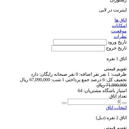
اینترنت در لابی
اتاق ها
امکانات
موقعیت
نظرات
تاریخ ورود
تاریخ خروج
اتاق 1 نفره
تقویم قیمتی
ظرفیت:
1 نفر
نفر اضافه:
0 نفر
صبحانه رایگان:
دارد
تخفیف کل:
6 درصد
جمع پرداختی 1 شب:
67,090,000 ریال
71,000,000 ریال
امتیاز باشگاه مشتریان:
64
تعداد اتاق
انتخاب اتاق
اتاق 2 نفره (دبل)
تقویم قیمتی