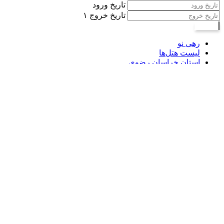
تاریخ ورود
تاریخ خروج
۱
جستجو
رهی نو
لیست هتل‌ها
استان خراسان رضوی
هتل های درگز
هتل سپیده لطف آباد درگز
هتل سپیده لطف آباد درگز
10
از 10 ،
خیلی عالی
لطف آباد، روبروی دادگاه
نمایش روی نقشه
+3