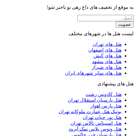
به موقع از تخفیف های داغ رهی نو باخبر شو!
عضویت
لیست هتل ها در شهرهای مختلف
هتل های تهران
هتل های اصفهان
هتل های کیش
هتل های مشهد
هتل های شیراز
هتل های سایر شهرهای ایران
هتل های پیشنهادی
هتل کادوس رشت
هتل پارسیان استقلال تهران
هتل پارس اهواز
بوتیک هتل عمارت ملوکانه تهران
هتل نور حیات تهران
هتل اسپیناس پالاس تهران
هتل ونوس پلاس نمک آبرود
هتل پارسیان خزر چالوس