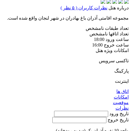
درباره هتل
نظرات کاربران ( ۵ نظر )
مجموعه اقامتی آذران باغ بهادران در شهر لنجان واقع شده است.
تعداد طبقات
نامشخص
تعداد اتاقها
نامشخص
ساعت ورود
18:00
ساعت خروج
16:00
امکانات ویژه هتل
تاکسی سرویس
پارکینگ
اینترنت
اتاق ها
امکانات
موقعیت
نظرات
تاریخ ورود
تاریخ خروج
واحد 10 نفره آذران یک (دید به رودخانه)