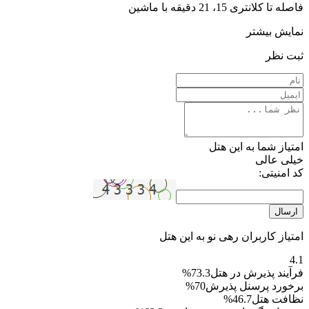
فاصله تا کلانتری 15، 21 دقیقه با ماشین
نمایش بیشتر
ثبت نظر
امتیاز شما به این هتل
خیلی عالی
کد امنیتی:
ارسال
امتیاز کاربران رهی نو به این هتل
4.1
فرآیند پذیرش در هتل
73.3%
برخورد پرسنل پذیرش
70%
نظافت هتل
46.7%