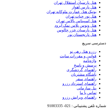
هتل پارسیان استقلال تهران
هتل پارس اهواز
بوتیک هتل عمارت ملوکانه تهران
هتل نور حیات تهران
هتل اسپیناس پالاس تهران
هتل ونوس پلاس نمک آبرود
هتل پارسیان خزر چالوس
هتل نارنجستان نور
دسترسی سریع
رزرو هتل رهی نو
قوانین و مقررات سایت
واژه‌نامه
پرسش و پاسخ
راهنمای گردشگری
باشگاه مشتریان
راهنمای سفر
راهنمای استرداد رزرو
پنل سازمانی
تماس با ما
راهنمای ویرایش رزرو
شماره تلفن پشتیبانی :
021-
91003335