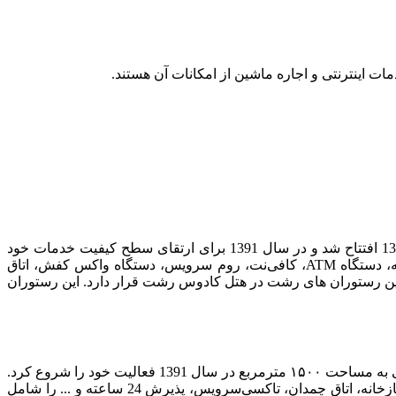
ت اینترنتی و اجاره ماشین از امکانات آن هستند.
هتل پنج ستاره کادوس رشت به‌عنوان یکی از هتل‌های گران قیمت این شهر در بلوار آزادی، خیابان منظریه قرار دارد. این هتل در سال 1362 افتتاح شد و در سال 1391 برای ارتقای سطح کیفیت خدمات خود
موردبازسازی قرار گرفت. این هتل لوکس در 96 واحد اقامتی از مهمانان خود پذیرایی می‌کند. از امکانات هتل کادوس می‌توان به نمازخانه، دستگاه ATM، کافی‌نت، روم سرویس، دستگاه واکس کفش، اتاق
رین رستوران های رشت در هتل کادوس رشت قرار دارد. این رستوران
یکی از هتل های گران قیمت رشت، هتل شبستان است که در فلکه گلسار، ابتدای خیابان بنت الهدی قرار دارد. این هتل چهار ستاره در زمینی به مساحت ۱۵۰۰ مترمربع در سال 1391 فعالیت خود را شروع کرد.
امکاناتی نظیر جکوزی، سونا، نمازخانه، اتاق چمدان، تاکسی‌سرویس، پذیرش 24 ساعته و ... را شامل