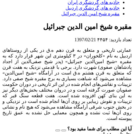
جاذبه های گردشگری ایران
جاذبه های گردشگری اردبیل
مقبره شیخ امین الدین جبرائیل
مقبره شیخ امین الدین جبرائیل
تعداد بازدید:
۴۴۵۴
1397/02/21
عمارتی تاریخی و متعلق به قرن دهم ه.ق در یکی از روستاهای
اردبیل به نام «کلخوران» در ۳ کیلومتری این شهر قرار دارد که به
مقبره‌ «شیخ امین‌الدین جبرائیل» (پدر شیخ صفی‌الدین از اجداد
پادشاهان صفوی) شهرت دارد. برجی با قدمتی نزدیک به هفت قرن
که متعلق به قرن هشتم ه.ق است در آرامگاه «شیخ امین‌الدین»
مشاهده می‌شود که شباهت بسیاری به برج مقبره‌ شیخ صفی دارد.
تزیینات و نقاشی‌های انجام‌ شده در این اثر تاریخی در دوران حکومت
صفویان صورت گرفته است و در دروان مختلف بخش‌های دیگر نیز
به این بنای کهن افزوده شده است. هفت قطعه سنگ قبر که
تزیینات و نقوش زیبایی بر روی آن‌ها انجام شده است در نزدیکی و
در بخش جنوب شرقی آرامگاه مشاهده می‌شود که هیچ نام و نشانی
روی آن‌ها ثبت نشده و همچون معمایی حل نشده به عمق تاریخ
پیوسته است.
آیا این مطلب برای شما مفید بود؟